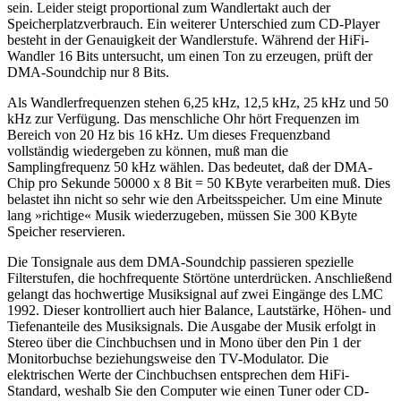
sein. Leider steigt proportional zum Wandlertakt auch der
Speicherplatzverbrauch. Ein weiterer Unterschied zum CD-Player
besteht in der Genauigkeit der Wandlerstufe. Während der HiFi-
Wandler 16 Bits untersucht, um einen Ton zu erzeugen, prüft der
DMA-Soundchip nur 8 Bits.
Als Wandlerfrequenzen stehen 6,25 kHz, 12,5 kHz, 25 kHz und 50
kHz zur Verfügung. Das menschliche Ohr hört Frequenzen im
Bereich von 20 Hz bis 16 kHz. Um dieses Frequenzband
vollständig wiedergeben zu können, muß man die
Samplingfrequenz 50 kHz wählen. Das bedeutet, daß der DMA-
Chip pro Sekunde 50000 x 8 Bit = 50 KByte verarbeiten muß. Dies
belastet ihn nicht so sehr wie den Arbeitsspeicher. Um eine Minute
lang »richtige« Musik wiederzugeben, müssen Sie 300 KByte
Speicher reservieren.
Die Tonsignale aus dem DMA-Soundchip passieren spezielle
Filterstufen, die hochfrequente Störtöne unterdrücken. Anschließend
gelangt das hochwertige Musiksignal auf zwei Eingänge des LMC
1992. Dieser kontrolliert auch hier Balance, Lautstärke, Höhen- und
Tiefenanteile des Musiksignals. Die Ausgabe der Musik erfolgt in
Stereo über die Cinchbuchsen und in Mono über den Pin 1 der
Monitorbuchse beziehungsweise den TV-Modulator. Die
elektrischen Werte der Cinchbuchsen entsprechen dem HiFi-
Standard, weshalb Sie den Computer wie einen Tuner oder CD-