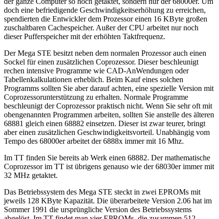
der ganze Computer so hoch getaktet, sondern nur der 68000er. Um
doch eine befriedigende Geschwindigkeitserhöhung zu erreichen,
spendierten die Entwickler dem Prozessor einen 16 KByte großen
zuschaltbaren Cachespeicher. Außer der CPU arbeitet nur noch
dieser Pufferspeicher mit der erhöhten Taktfrequenz.
Der Mega STE besitzt neben dem normalen Prozessor auch einen
Sockel für einen zusätzlichen Coprozessor. Dieser beschleunigt
rechen intensive Programme wie CAD-AnWendungen oder
Tabellenkalkulationen erheblich. Beim Kauf eines solchen
Programms sollten Sie aber darauf achten, eine spezielle Version mit
Coprozessorunterstützung zu erhalten. Normale Programme
beschleunigt der Coprozessor praktisch nicht. Wenn Sie sehr oft mit
obengenannten Programmen arbeiten, sollten Sie anstelle des älteren
68881 gleich einen 68882 einsetzen. Dieser ist zwar teurer, bringt
aber einen zusätzlichen Geschwindigkeitsvorteil. Unabhängig vom
Tempo des 68000er arbeitet der 6888x immer mit 16 Mhz.
Im TT finden Sie bereits ab Werk einen 68882. Der mathematische
Coprozessor im TT ist übrigens genauso wie der 68030er immer mit
32 MHz getaktet.
Das Betriebssystem des Mega STE steckt in zwei EPROMs mit
jeweils 128 KByte Kapazität. Die überarbeitete Version 2.06 hat im
Sommer 1991 die ursprüngliche Version des Betriebssystems
abgelöst. Im TT findet man vier EPROMs, die zusammen 512