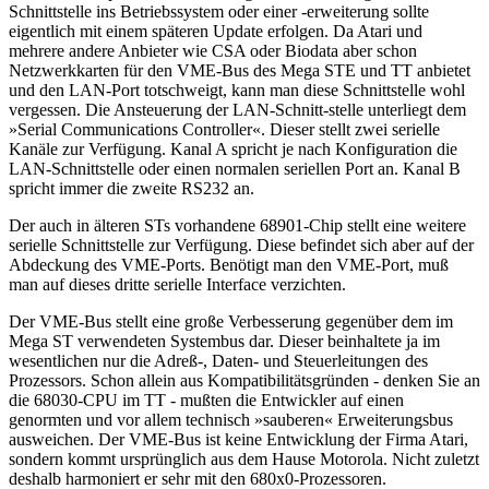
Schnittstelle ins Betriebssystem oder einer -erweiterung sollte
eigentlich mit einem späteren Update erfolgen. Da Atari und
mehrere andere Anbieter wie CSA oder Biodata aber schon
Netzwerkkarten für den VME-Bus des Mega STE und TT anbietet
und den LAN-Port totschweigt, kann man diese Schnittstelle wohl
vergessen. Die Ansteuerung der LAN-Schnitt-stelle unterliegt dem
»Serial Communications Controller«. Dieser stellt zwei serielle
Kanäle zur Verfügung. Kanal A spricht je nach Konfiguration die
LAN-Schnittstelle oder einen normalen seriellen Port an. Kanal B
spricht immer die zweite RS232 an.
Der auch in älteren STs vorhandene 68901-Chip stellt eine weitere
serielle Schnittstelle zur Verfügung. Diese befindet sich aber auf der
Abdeckung des VME-Ports. Benötigt man den VME-Port, muß
man auf dieses dritte serielle Interface verzichten.
Der VME-Bus stellt eine große Verbesserung gegenüber dem im
Mega ST verwendeten Systembus dar. Dieser beinhaltete ja im
wesentlichen nur die Adreß-, Daten- und Steuerleitungen des
Prozessors. Schon allein aus Kompatibilitätsgründen - denken Sie an
die 68030-CPU im TT - mußten die Entwickler auf einen
genormten und vor allem technisch »sauberen« Erweiterungsbus
ausweichen. Der VME-Bus ist keine Entwicklung der Firma Atari,
sondern kommt ursprünglich aus dem Hause Motorola. Nicht zuletzt
deshalb harmoniert er sehr mit den 680x0-Prozessoren.