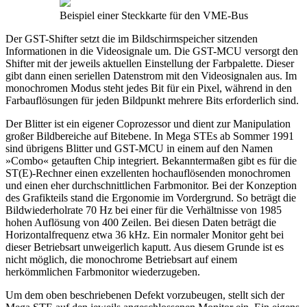
Beispiel einer Steckkarte für den VME-Bus
Der GST-Shifter setzt die im Bildschirmspeicher sitzenden
Informationen in die Videosignale um. Die GST-MCU versorgt den
Shifter mit der jeweils aktuellen Einstellung der Farbpalette. Dieser
gibt dann einen seriellen Datenstrom mit den Videosignalen aus. Im
monochromen Modus steht jedes Bit für ein Pixel, während in den
Farbauflösungen für jeden Bildpunkt mehrere Bits erforderlich sind.
Der Blitter ist ein eigener Coprozessor und dient zur Manipulation
großer Bildbereiche auf Bitebene. In Mega STEs ab Sommer 1991
sind übrigens Blitter und GST-MCU in einem auf den Namen
»Combo« getauften Chip integriert. Bekanntermaßen gibt es für die
ST(E)-Rechner einen exzellenten hochauflösenden monochromen
und einen eher durchschnittlichen Farbmonitor. Bei der Konzeption
des Grafikteils stand die Ergonomie im Vordergrund. So beträgt die
Bildwiederholrate 70 Hz bei einer für die Verhältnisse von 1985
hohen Auflösung von 400 Zeilen. Bei diesen Daten beträgt die
Horizontalfrequenz etwa 36 kHz. Ein normaler Monitor geht bei
dieser Betriebsart unweigerlich kaputt. Aus diesem Grunde ist es
nicht möglich, die monochrome Betriebsart auf einem
herkömmlichen Farbmonitor wiederzugeben.
Um dem oben beschriebenen Defekt vorzubeugen, stellt sich der