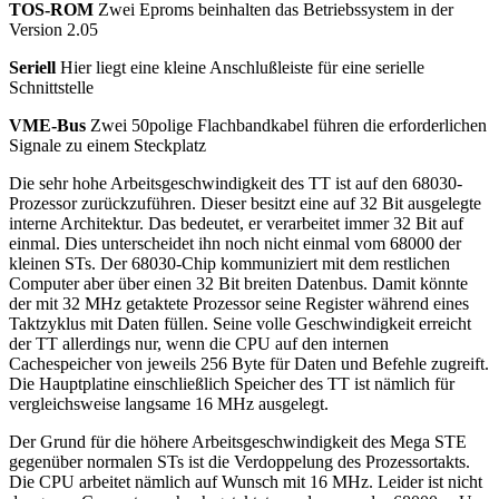
TOS-ROM
Zwei Eproms beinhalten das Betriebssystem in der
Version 2.05
Seriell
Hier liegt eine kleine Anschlußleiste für eine serielle
Schnittstelle
VME-Bus
Zwei 50polige Flachbandkabel führen die erforderlichen
Signale zu einem Steckplatz
Die sehr hohe Arbeitsgeschwindigkeit des TT ist auf den 68030-
Prozessor zurückzuführen. Dieser besitzt eine auf 32 Bit ausgelegte
interne Architektur. Das bedeutet, er verarbeitet immer 32 Bit auf
einmal. Dies unterscheidet ihn noch nicht einmal vom 68000 der
kleinen STs. Der 68030-Chip kommuniziert mit dem restlichen
Computer aber über einen 32 Bit breiten Datenbus. Damit könnte
der mit 32 MHz getaktete Prozessor seine Register während eines
Taktzyklus mit Daten füllen. Seine volle Geschwindigkeit erreicht
der TT allerdings nur, wenn die CPU auf den internen
Cachespeicher von jeweils 256 Byte für Daten und Befehle zugreift.
Die Hauptplatine einschließlich Speicher des TT ist nämlich für
vergleichsweise langsame 16 MHz ausgelegt.
Der Grund für die höhere Arbeitsgeschwindigkeit des Mega STE
gegenüber normalen STs ist die Verdoppelung des Prozessortakts.
Die CPU arbeitet nämlich auf Wunsch mit 16 MHz. Leider ist nicht