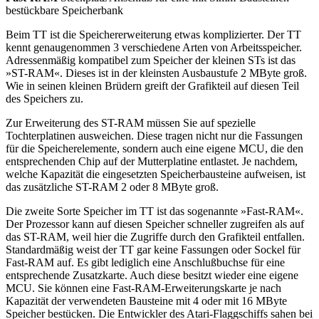
bestückbare Speicherbank
Beim TT ist die Speichererweiterung etwas komplizierter. Der TT
kennt genaugenommen 3 verschiedene Arten von Arbeitsspeicher.
Adressenmäßig kompatibel zum Speicher der kleinen STs ist das
»ST-RAM«. Dieses ist in der kleinsten Ausbaustufe 2 MByte groß.
Wie in seinen kleinen Brüdern greift der Grafikteil auf diesen Teil
des Speichers zu.
Zur Erweiterung des ST-RAM müssen Sie auf spezielle
Tochterplatinen ausweichen. Diese tragen nicht nur die Fassungen
für die Speicherelemente, sondern auch eine eigene MCU, die den
entsprechenden Chip auf der Mutterplatine entlastet. Je nachdem,
welche Kapazität die eingesetzten Speicherbausteine aufweisen, ist
das zusätzliche ST-RAM 2 oder 8 MByte groß.
Die zweite Sorte Speicher im TT ist das sogenannte »Fast-RAM«.
Der Prozessor kann auf diesen Speicher schneller zugreifen als auf
das ST-RAM, weil hier die Zugriffe durch den Grafikteil entfallen.
Standardmäßig weist der TT gar keine Fassungen oder Sockel für
Fast-RAM auf. Es gibt lediglich eine Anschlußbuchse für eine
entsprechende Zusatzkarte. Auch diese besitzt wieder eine eigene
MCU. Sie können eine Fast-RAM-Erweiterungskarte je nach
Kapazität der verwendeten Bausteine mit 4 oder mit 16 MByte
Speicher bestücken. Die Entwickler des Atari-Flaggschiffs sahen bei