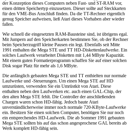
der Konzeption dieses Computers neben Fast- und ST-RAM vor,
einen dritten Speichertyp einzusetzen. Dieser sollte auf Steckkarten
für den VME-Bus Anschluß finden. Da die TT-Rechner eigentlich
genug Speicher aufweisen, ließ Atari dieses Vorhaben aber wieder
fallen.
Wie schnell die eingesetzten RAM-Bausteine sind, ist übrigens egal.
Mit Jumpern auf den Speicherkarten bestimmen Sie, ob der Rechner
beim Speicherzugriff kleine Pausen ein legt. Ebenfalls seit Mitte
1991 enthalten die Mega STE und TT HD-Diskettenlaufwerke. Ein
solches Laufwerk verarbeitet Disketten mit 1,44 MByte Kapazität.
Mit einem guten Formatierprogramm schaffen Sie auf einer solchen
Disk sogar Platz für mehr als 1,6 MByte.
Die anfänglich gebauten Mega STE und TT enthielten nur normale
Laufwerke und -Steuerungen. Um einen Mega STE auf HD
umzurüsten, verwenden Sie ein Umrüstkit von Atari. Diese
enthalten neben den Laufwerken etc. auch einen GAL-Chip, der
den alten Mega STE fehlt. Die Controller der anschließenden
Chargen waren schon HD-fähig. Jedoch baute Atari
unverständlicherweise immer noch normale 720-KByte-Laufwerke
ein. Besitzen Sie einen solchen Computer, benötigen Sie nur noch
ein entsprechendes HD-Laufwerk. Die ab Sommer 1991 gebauten
Mega STE sollten bis auf das schon angesprochene GAL bereits ab
Werk komplett HD-fähig sein.