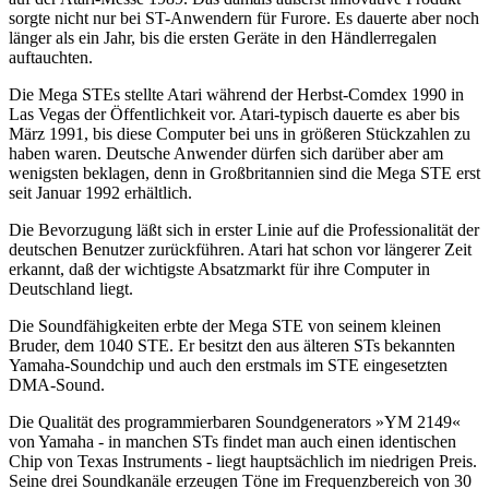
sorgte nicht nur bei ST-Anwendern für Furore. Es dauerte aber noch
länger als ein Jahr, bis die ersten Geräte in den Händlerregalen
auftauchten.
Die Mega STEs stellte Atari während der Herbst-Comdex 1990 in
Las Vegas der Öffentlichkeit vor. Atari-typisch dauerte es aber bis
März 1991, bis diese Computer bei uns in größeren Stückzahlen zu
haben waren. Deutsche Anwender dürfen sich darüber aber am
wenigsten beklagen, denn in Großbritannien sind die Mega STE erst
seit Januar 1992 erhältlich.
Die Bevorzugung läßt sich in erster Linie auf die Professionalität der
deutschen Benutzer zurückführen. Atari hat schon vor längerer Zeit
erkannt, daß der wichtigste Absatzmarkt für ihre Computer in
Deutschland liegt.
Die Soundfähigkeiten erbte der Mega STE von seinem kleinen
Bruder, dem 1040 STE. Er besitzt den aus älteren STs bekannten
Yamaha-Soundchip und auch den erstmals im STE eingesetzten
DMA-Sound.
Die Qualität des programmierbaren Soundgenerators »YM 2149«
von Yamaha - in manchen STs findet man auch einen identischen
Chip von Texas Instruments - liegt hauptsächlich im niedrigen Preis.
Seine drei Soundkanäle erzeugen Töne im Frequenzbereich von 30