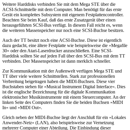
Weitere Harddisks verbinden Sie mit dem Mega STE über die
ACSI-Schnittstelle mit dem Computer. Man benötigt für das erste
Gerät ein komplettes Subsystem mit eigenem Festplattencontroller.
Beachten Sie beim Kauf, daß das erste Zusatzgerät über einen
herausgeführten SCSI-Bus verfügt. In diesem Fall reicht es, wenn
die weiteren Massenspeicher nur noch eine SCSI-Buchse besitzen.
Auch der TT besitzt noch eine ACSI-Buchse. Diese ist eigentlich
dazu gedacht, eine ältere Festplatte wie beispielsweise die »Megafile
30« oder den Atari-Laserdrucker anzuschließen. Eine SCSI-
Harddisk sollten Sie auf jeden Fall über den SCSI-Bus mit dem TT
verbinden. Der Massenspeicher ist dann merklich schneller.
Zur Kommunikation mit der Außenwelt verfügen Mega STE und
TT über viele weitere Schnittstellen. Stark zur professionellen
Verbreitung beigetragen haben die MIDI-Buchsen. Diese vier
Buchstaben stehen für »Musical Instrument Digital Interface«. Dies
ist die englische Bezeichnung für die digitale Kommunikation
elektronischer Musikinstrumente mit einem Steuercomputer. An der
linken Seite des Computers finden Sie die beiden Buchsen »MIDI
In« und »MIDI Out«.
Gleich neben der MIDI-Buchse liegt der Anschluß für ein »Lokales
Anwender-Netz« (LAN), also beispielsweise zur Vernetzung
mehrerer Computer einer Abteilung. Die Einbindung dieser