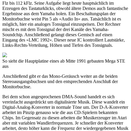
Flz bis 112 kFlz. Seine Aufgabe liegt heute hauptsächlich im
Erzeugen des Tastaturklicks, obwohl ältere Demos auch fantastische
Ergebnisse aus dem Yamaha holen. Ein Beschaltungsplan der
Monitorbuchse weist Pin 5 als »Audio In« aus. Tatsächlich ist es
möglich, hier ein analoges Tonsignal einzuspeisen. Der Rechner
mischt es mit dem Tonsignal der drei Kanäle des Yamaha-
Soundchip. Anschließend gelangt dieses Gemisch auf einen
Eingang des »LMC 1992«. Dieser neue IC kontrolliert Lautstärke,
Links-Rechts-Verteilung, Höhen und Tiefen des Tonsignals.
So sieht die Hauptplatine eines ab Mitte 1991 gebauten Mega STE
aus
Anschließend gibt er das Mono-Geräusch weiter an die beiden
Stereoausgangsbuchsen und den entsprechenden Anschluß der
Monitorbuchse.
Bei dem schon angesprochenen DMA-Sound handelt es sich
vereinfacht ausgedrückt um digitalisierte Musik. Diese wandelt ein
Digital-Analog-Konverter in normale Töne um. Der D-A-Konverter
arbeitet im Pinzip genauso wie die aus CD-Spielern bekannten
Chips. Im Gegensatz zu diesen arbeiten die Musikerzeuger im Atari
aber mit variablen Wandlerfrequenzen. Je schneller der Konverter
arbeitet, desto höher kann die Frequenz der wiedergegebenen Musik