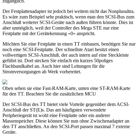
zugänglich.
Der Festplattenadapter ist jedoch bei weitem nicht das Nonplusultra.
Es wäre zum Beispiel sehr praktisch, wenn man den SCSI-Bus zum
Anschluß weiterer SCSI-Geräte nach außen führen könnte. Dies ist
aber unmöglich, weil der Controller des Mega STE nur eine
Festplatte mit der Gerätekennung »0« anspricht.
Möchten Sie eine Festplatte in einen TT einbauen, benötigen Sie nur
noch eine SCSI-Festplatte. Der schnellste Atari besitzt einen
vollwertigen SCSI-Anschluß, der auch intern auf eine Steckleiste
geführt ist. Dort stecken Sie einfach ein kurzes 50poliges
Flachbandkabel an. Auch hier sind Leitungen für die
Stromversorgungen ab Werk vorbereitet.
Oben sehen sie eine Fast-RAM-Karte, unten eine ST-RAM-Karte
für den TT. Beachten Sie die zusätzlichen MCU
Der SCSI-Bus des TT bietet viele Vorteile gegenüber dem ACSI-
Anschluß der ST(E)s. Das am häufigsten verwendete
Peripheriegerät ist wohl eine Festplatte oder ein anderer
Massenspeicher. Diese können Sie nun ohne Zwischenadapter an
den TT anschließen. An den SCSI-Port passen maximal 7 externe
Geräte.