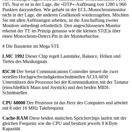
195. Nur er ist in der Lage, die »DTP«-Auflösung von 1280 x 960
Punkten darzustellen. Wie gehabt ist der ECL-Monochrommonitor
nicht in der Lage, die anderen Grafikmodi wiederzugeben. Möchten
Sie mit allen Auflösungen arbeiten, ist die Anschaffung zweier
Monitore unbedingt erforderlich. Den angeschlossenen Monitor
erkennt der TT im Prinzip genauso wie die kleinen ST(E)s über
einen Monochrom-Detect-Pin in der Monitorbuchse.
# Die Bausteine im Mega STE
LMC 1992
Dieser Chip regelt Lautstärke, Balance, Höhen und
Tiefen des Musiksignals
85C30
Der Serial Communications Controller steuert die zwei
seriellen Hochgeschwindigkeitsschnittstellen ACIA 6850
Unterstützen den Prozessor bei der Kommunikation mit der Tastatur
(einschließlich Maus und Joystick) und den beiden MIDI-
Schnittstellen
CPU 68000
Der Prozessor ist das Herz des Computers und arbeitet
mit 8 oder 16 MHz Taktfrequenz
Cache-RAM
Diese beiden statischen Speicherchips laufen mit der
gleichen Frequenz wie die CPU und besitzen jeweils 8 KByte
Kapazität