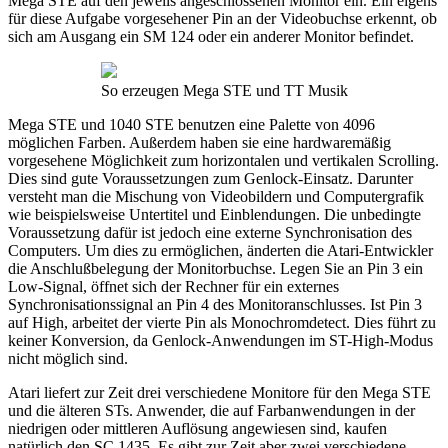
Mega STE auf den jeweils angeschlossenen Monitor ein. Ein eigens
für diese Aufgabe vorgesehener Pin an der Videobuchse erkennt, ob
sich am Ausgang ein SM 124 oder ein anderer Monitor befindet.
So erzeugen Mega STE und TT Musik
Mega STE und 1040 STE benutzen eine Palette von 4096
möglichen Farben. Außerdem haben sie eine hardwaremäßig
vorgesehene Möglichkeit zum horizontalen und vertikalen Scrolling.
Dies sind gute Voraussetzungen zum Genlock-Einsatz. Darunter
versteht man die Mischung von Videobildern und Computergrafik
wie beispielsweise Untertitel und Einblendungen. Die unbedingte
Voraussetzung dafür ist jedoch eine externe Synchronisation des
Computers. Um dies zu ermöglichen, änderten die Atari-Entwickler
die Anschlußbelegung der Monitorbuchse. Legen Sie an Pin 3 ein
Low-Signal, öffnet sich der Rechner für ein externes
Synchronisationssignal an Pin 4 des Monitoranschlusses. Ist Pin 3
auf High, arbeitet der vierte Pin als Monochromdetect. Dies führt zu
keiner Konversion, da Genlock-Anwendungen im ST-High-Modus
nicht möglich sind.
Atari liefert zur Zeit drei verschiedene Monitore für den Mega STE
und die älteren STs. Anwender, die auf Farbanwendungen in der
niedrigen oder mittleren Auflösung angewiesen sind, kaufen
natürlich den SC 1435. Es gibt zur Zeit aber zwei verschiedene