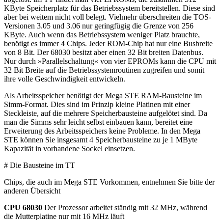
KByte Speicherplatz für das Betriebssystem bereitstellen. Diese sind
aber bei weitem nicht voll belegt. Vielmehr überschreiten die TOS-
Versionen 3.05 und 3.06 nur geringfügig die Grenze von 256
KByte. Auch wenn das Betriebssystem weniger Platz brauchte,
benötigt es immer 4 Chips. Jeder ROM-Chip hat nur eine Busbreite
von 8 Bit. Der 68030 besitzt aber einen 32 Bit breiten Datenbus.
Nur durch »Parallelschaltung« von vier EPROMs kann die CPU mit
32 Bit Breite auf die Betriebssystemroutinen zugreifen und somit
ihre volle Geschwindigkeit entwickeln.
Als Arbeitsspeicher benötigt der Mega STE RAM-Bausteine im
Simm-Format. Dies sind im Prinzip kleine Platinen mit einer
Steckleiste, auf die mehrere Speicherbausteine aufgelötet sind. Da
man die Simms sehr leicht selbst einbauen kann, bereitet eine
Erweiterung des Arbeitsspeichers keine Probleme. In den Mega
STE können Sie insgesamt 4 Speicherbausteine zu je 1 MByte
Kapazität in vorhandene Sockel einsetzen.
# Die Bausteine im TT
Chips, die auch im Mega STE Vorkommen, entnehmen Sie bitte der
anderen Übersicht
CPU 68030
Der Prozessor arbeitet ständig mit 32 MHz, während
die Mutterplatine nur mit 16 MHz läuft