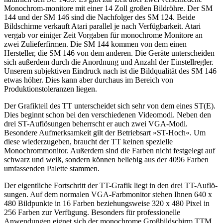
Monochrom-monitore mit einer 14 Zoll großen Bildröhre. Der SM
144 und der SM 146 sind die Nachfolger des SM 124. Beide
Bildschirme verkauft Atari parallel je nach Verfügbarkeit. Atari
vergab vor einiger Zeit Vorgaben für monochrome Monitore an
zwei Zulieferfirmen. Die SM 144 kommen von dem einen
Hersteller, die SM 146 von dem anderen. Die Geräte unterscheiden
sich außerdem durch die Anordnung und Anzahl der Einstellregler.
Unserem subjektiven Eindruck nach ist die Bildqualität des SM 146
etwas höher. Dies kann aber durchaus im Bereich von
Produktionstoleranzen liegen.
Der Grafikteil des TT unterscheidet sich sehr von dem eines ST(E).
Dies beginnt schon bei den verschiedenen Videomodi. Neben den
drei ST-Auflösungen beherrscht er auch zwei VGA-Modi.
Besondere Aufmerksamkeit gilt der Betriebsart »ST-Hoch«. Um
diese wiederzugeben, braucht der TT keinen spezielle
Monochrommonitor. Außerdem sind die Farben nicht festgelegt auf
schwarz und weiß, sondern können beliebig aus der 4096 Farben
umfassenden Palette stammen.
Der eigentliche Fortschritt der TT-Grafik liegt in den drei TT-Auflö-
sungen. Auf dem normalen VGA-Farbmonitor stehen Ihnen 640 x
480 Bildpunkte in 16 Farben beziehungsweise 320 x 480 Pixel in
256 Farben zur Verfügung. Besonders für professionelle
Anwendungen eignet sich der monochrome Großbildschirm TTM