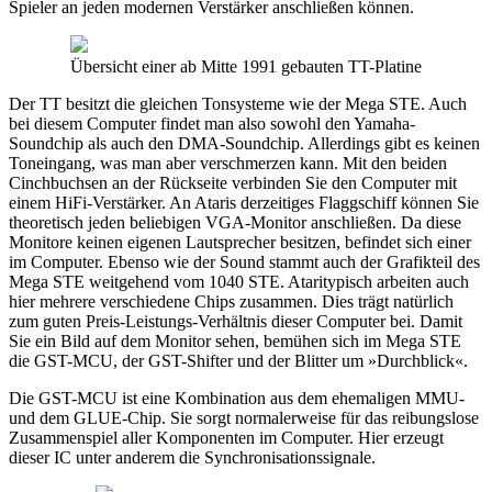
Spieler an jeden modernen Verstärker anschließen können.
Übersicht einer ab Mitte 1991 gebauten TT-Platine
Der TT besitzt die gleichen Tonsysteme wie der Mega STE. Auch
bei diesem Computer findet man also sowohl den Yamaha-
Soundchip als auch den DMA-Soundchip. Allerdings gibt es keinen
Toneingang, was man aber verschmerzen kann. Mit den beiden
Cinchbuchsen an der Rückseite verbinden Sie den Computer mit
einem HiFi-Verstärker. An Ataris derzeitiges Flaggschiff können Sie
theoretisch jeden beliebigen VGA-Monitor anschließen. Da diese
Monitore keinen eigenen Lautsprecher besitzen, befindet sich einer
im Computer. Ebenso wie der Sound stammt auch der Grafikteil des
Mega STE weitgehend vom 1040 STE. Ataritypisch arbeiten auch
hier mehrere verschiedene Chips zusammen. Dies trägt natürlich
zum guten Preis-Leistungs-Verhältnis dieser Computer bei. Damit
Sie ein Bild auf dem Monitor sehen, bemühen sich im Mega STE
die GST-MCU, der GST-Shifter und der Blitter um »Durchblick«.
Die GST-MCU ist eine Kombination aus dem ehemaligen MMU-
und dem GLUE-Chip. Sie sorgt normalerweise für das reibungslose
Zusammenspiel aller Komponenten im Computer. Hier erzeugt
dieser IC unter anderem die Synchronisationssignale.