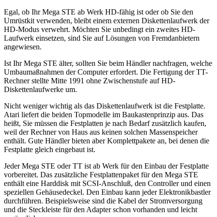
Egal, ob Ihr Mega STE ab Werk HD-fähig ist oder ob Sie den
Umrüstkit verwenden, bleibt einem externen Diskettenlaufwerk der
HD-Modus verwehrt. Möchten Sie unbedingt ein zweites HD-
Laufwerk einsetzen, sind Sie auf Lösungen von Fremdanbietern
angewiesen.
Ist Ihr Mega STE älter, sollten Sie beim Händler nachfragen, welche
Umbaumaßnahmen der Computer erfordert. Die Fertigung der TT-
Rechner stellte Mitte 1991 ohne Zwischenstufe auf HD-
Diskettenlaufwerke um.
Nicht weniger wichtig als das Diskettenlaufwerk ist die Festplatte.
Atari liefert die beiden Topmodelle im Baukastenprinzip aus. Das
heißt, Sie müssen die Festplatten je nach Bedarf zusätzlich kaufen,
weil der Rechner von Haus aus keinen solchen Massenspeicher
enthält. Gute Händler bieten aber Komplettpakete an, bei denen die
Festplatte gleich eingebaut ist.
Jeder Mega STE oder TT ist ab Werk für den Einbau der Festplatte
vorbereitet. Das zusätzliche Festplattenpaket für den Mega STE
enthält eine Harddisk mit SCSI-Anschluß, den Controller und einen
speziellen Gehäusedeckel. Den Einbau kann jeder Elektronikbastler
durchführen. Beispielsweise sind die Kabel der Stromversorgung
und die Steckleiste für den Adapter schon vorhanden und leicht