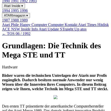
1990
1991
1992
1993
Atari Inside
▾
1994
1995
1996
ATARImagazin
▾
1987
1988
1989
Atari Phile
Happy Computer
Computer Kontakt
Atari Times
Hitdisk
ACE NSW Inside Info
Atari Update
STraight Up
atos
← TOS 06 / 1992
Grundlagen: Die Technik des
Mega STE und TT
Hardware
Bisher waren die technischen Unterlagen der Ataris nur Profis
zugänglich. Dadurch besitzen normale Anwender nur wenig
Wissen über die Innereien ihres Computers. In diesem Beitrag
zeigen wir Ihnen, welche Technik im Mega STE und TT steckt.
Den ersten TT präsentierte der amerikanische Computerhersteller
auf der Atari-Messe 1989. Das damals äußerst innovative Produkt