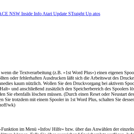
ACE NSW Inside Info
Atari Update
STraight Up
atos
r, wenn die Textverarbeitung (z.B. »1st Word Plus«) einen eigenen Spool
llten oder fehlerhaften Ausdrucken läßt sich die Arbeitswut des Druc
 ohnedies kaum nützlich. Wollen Sie den Druckvorgang bei aktivem Spoole
lt« und anschließend zusätzlich den Speicherbereich des Spoolers lös
den Sie ebenfalls löschen müssen. (Durch einen Reset oder Neustart des D
en Sie trotzdem mit einem Spooler in 1st Word Plus, schalten Sie desse
hoff/wk)
-Funktion im Menü »Infos/ Hilfe« bzw. über das Anwählen der einz