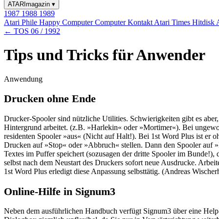
ATARImagazin
▾
1987
1988
1989
Atari Phile
Happy Computer
Computer Kontakt
Atari Times
Hitdisk
← TOS 06 / 1992
Tips und Tricks für Anwender
Anwendung
Drucken ohne Ende
Drucker-Spooler sind nützliche Utilities. Schwierigkeiten gibt es abe
Hintergrund arbeitet. (z.B. »Harlekin« oder »Mortimer«). Bei ungewo
residenten Spooler »aus« (Nicht auf Halt!). Bei 1st Word Plus ist er
Drucken auf »Stop« oder »Abbruch« stellen. Dann den Spooler auf »Ha
Textes im Puffer speichert (sozusagen der dritte Spooler im Bunde!), 
selbst nach dem Neustart des Druckers sofort neue Ausdrucke. Arbeit
1st Word Plus erledigt diese Anpassung selbsttätig. (Andreas Wischer
Online-Hilfe in Signum3
Neben dem ausführlichen Handbuch verfügt Signum3 über eine Help