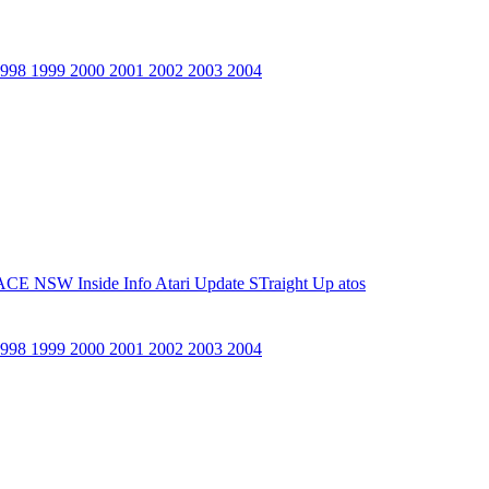
1998
1999
2000
2001
2002
2003
2004
ACE NSW Inside Info
Atari Update
STraight Up
atos
1998
1999
2000
2001
2002
2003
2004