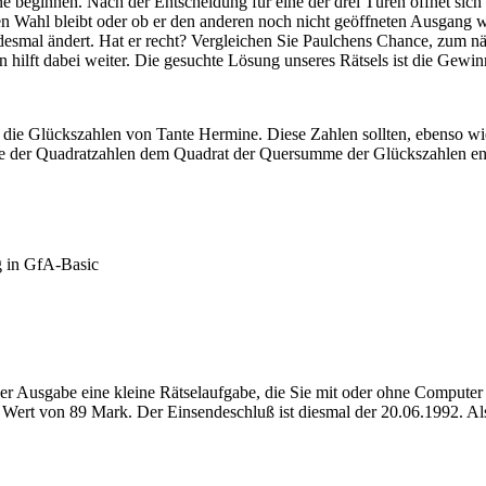
e beginnen. Nach der Entscheidung für eine der drei Türen öffnet sich
hen Wahl bleibt oder ob er den anderen noch nicht geöffneten Ausgang 
desmal ändert. Hat er recht? Vergleichen Sie Paulchens Chance, zum nä
ilft dabei weiter. Die gesuchte Lösung unseres Rätsels ist die Gewinn
um die Glückszahlen von Tante Hermine. Diese Zahlen sollten, ebenso
e der Quadratzahlen dem Quadrat der Quersumme der Glückszahlen ent
g in GfA-Basic
der Ausgabe eine kleine Rätselaufgabe, die Sie mit oder ohne Computer
Wert von 89 Mark. Der Einsendeschluß ist diesmal der 20.06.1992. Als