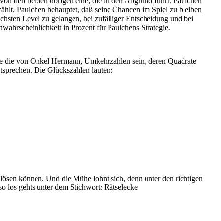
 von den beiden übrigen eine, die in den Abgrund führt. Paulchen
wählt. Paulchen behauptet, daß seine Chancen im Spiel zu bleiben
chsten Level zu gelangen, bei zufälliger Entscheidung und bei
wahrscheinlichkeit in Prozent für Paulchens Strategie.
 wie die von Onkel Hermann, Umkehrzahlen sein, deren Quadrate
sprechen. Die Glückszahlen lauten:
 lösen können. Und die Mühe lohnt sich, denn unter den richtigen
o los gehts unter dem Stichwort: Rätselecke