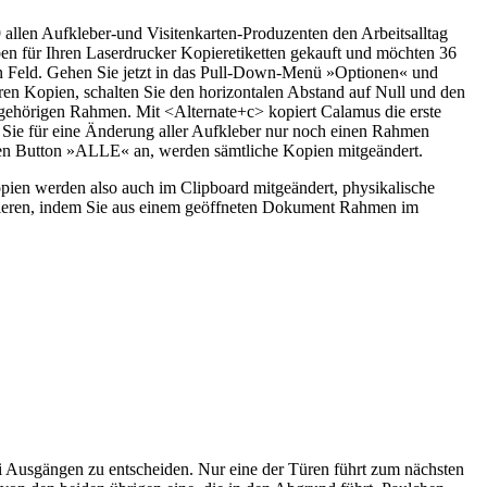
allen Aufkleber-und Visitenkarten-Produzenten den Arbeitsalltag
en für Ihren Laserdrucker Kopieretiketten gekauft und möchten 36
rsten Feld. Gehen Sie jetzt in das Pull-Down-Menü »Optionen« und
aren Kopien, schalten Sie den horizontalen Abstand auf Null und den
 gehörigen Rahmen. Mit <Alternate+c> kopiert Calamus die erste
aß Sie für eine Änderung aller Aufkleber nur noch einen Rahmen
 den Button »ALLE« an, werden sämtliche Kopien mitgeändert.
Kopien werden also auch im Clipboard mitgeändert, physikalische
opieren, indem Sie aus einem geöffneten Dokument Rahmen im
 Ausgängen zu entscheiden. Nur eine der Türen führt zum nächsten