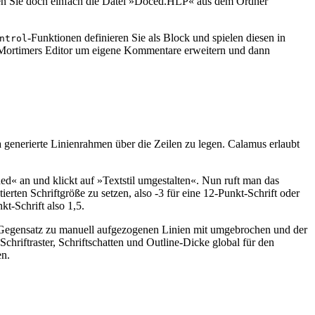
laden Sie doch einfach die Datei »Doced.HLP« aus dem Ordner
-Funktionen definieren Sie als Block und spielen diesen in
ntrol
n Mortimers Editor um eigene Kommentare erweitern und dann
generierte Linienrahmen über die Zeilen zu legen. Calamus erlaubt
ed« an und klickt auf »Textstil umgestalten«. Nun ruft man das
ierten Schriftgröße zu setzen, also -3 für eine 12-Punkt-Schrift oder
kt-Schrift also 1,5.
 im Gegensatz zu manuell aufgezogenen Linien mit umgebrochen und der
chriftraster, Schriftschatten und Outline-Dicke global für den
en.