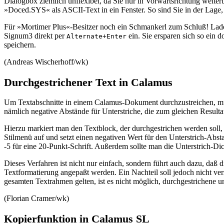
Dialogbox ziemlich unflexibel, da Sie nur in Vorwärtsrichtung weite
»Doced.SYS« als ASCII-Text in ein Fenster. So sind Sie in der Lage,
Für »Mortimer Plus«-Besitzer noch ein Schmankerl zum Schluß! Laden
Signum3 direkt per
ein. Sie ersparen sich so ein
Alternate+Enter
speichern.
(Andreas Wischerhoff/wk)
Durchgestrichener Text in Calamus
Um Textabschnitte in einem Calamus-Dokument durchzustreichen, muß 
nämlich negative Abstände für Unterstriche, die zum gleichen Resulta
Hierzu markiert man den Textblock, der durchgestrichen werden soll, 
Stilmenü auf und setzt einen negativen Wert für den Unterstrich-Abstan
-5 für eine 20-Punkt-Schrift. Außerdem sollte man die Unterstrich-Dic
Dieses Verfahren ist nicht nur einfach, sondern führt auch dazu, da
Textformatierung angepaßt werden. Ein Nachteil soll jedoch nicht vers
gesamten Textrahmen gelten, ist es nicht möglich, durchgestrichene
(Florian Cramer/wk)
Kopierfunktion in Calamus SL