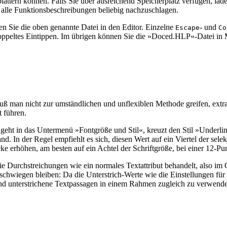
rblättern können. Falls Sie über ausreichend Speicherplatz verfügen, 
 alle Funktionsbeschreibungen beliebig nachzuschlagen.
 Sie die oben genannte Datei in den Editor. Einzelne
- und
Escape
Co
 doppeltes Eintippen. Im übrigen können Sie die »Doced.HLP«-Datei i
man nicht zur umständlichen und unflexiblen Methode greifen, extra 
t führen.
geht in das Untermenü »Fontgröße und Stil«, kreuzt den Stil »Underlin
d. In der Regel empfiehlt es sich, diesen Wert auf ein Viertel der selekt
ke erhöhen, am besten auf ein Achtel der Schriftgröße, bei einer 12-Pun
ß die Durchstreichungen wie ein normales Textattribut behandelt, also
chwiegen bleiben: Da die Unterstrich-Werte wie die Einstellungen für S
 und unterstrichene Textpassagen in einem Rahmen zugleich zu verwend