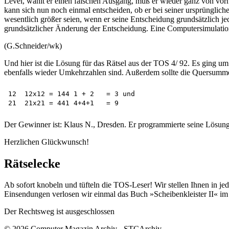
Level, wählt er einen falschen Ausgang, muß er wieder ganz von vorn
kann sich nun noch einmal entscheiden, ob er bei seiner ursprünglic
wesentlich größer seien, wenn er seine Entscheidung grundsätzlich je
grundsätzlicher Änderung der Entscheidung. Eine Computersimulation h
(G.Schneider/wk)
Und hier ist die Lösung für das Rätsel aus der TOS 4/ 92. Es ging 
ebenfalls wieder Umkehrzahlen sind. Außerdem sollte die Quersumm
12  12x12 = 144	1 + 2   = 3 und  

Der Gewinner ist: Klaus N., Dresden. Er programmierte seine Lösun
Herzlichen Glückwunsch!
Rätselecke
Ab sofort knobeln und tüfteln die TOS-Leser! Wir stellen Ihnen in je
Einsendungen verlosen wir einmal das Buch »Scheibenkleister II« im 
Der Rechtsweg ist ausgeschlossen
© 2026 Computer Magazin Archiv - STCArchiv