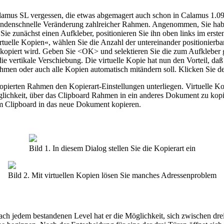
lamus SL vergessen, die etwas abgemagert auch schon in Calamus 1.09 
 sekundenschnelle Veränderung zahlreicher Rahmen. Angenommen, Sie hab
en Sie zunächst einen Aufkleber, positionieren Sie ihn oben links im e
rtuelle Kopien«, wählen Sie die Anzahl der untereinander positionierb
ld kopiert wird. Geben Sie <OK> und selektieren Sie die zum Aufkleber
ie vertikale Verschiebung. Die virtuelle Kopie hat nun den Vorteil, d
ahmen oder auch alle Kopien automatisch mitändern soll. Klicken Sie
 kopierten Rahmen den Kopierart-Einstellungen unterliegen. Virtuelle 
öglichkeit, über das Clipboard Rahmen in ein anderes Dokument zu k
m Clipboard in das neue Dokument kopieren.
Bild 1. In diesem Dialog stellen Sie die Kopierart ein
Bild 2. Mit virtuellen Kopien lösen Sie manches Adressenproblem
h jedem bestandenen Level hat er die Möglichkeit, sich zwischen drei