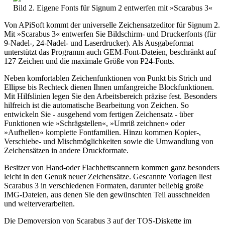
Bild 2. Eigene Fonts für Signum 2 entwerfen mit »Scarabus 3«
Von APiSoft kommt der universelle Zeichensatzeditor für Signum 2.
Mit »Scarabus 3« entwerfen Sie Bildschirm- und Druckerfonts (für
9-Nadel-, 24-Nadel- und Laserdrucker). Als Ausgabeformat
unterstützt das Programm auch GEM-Font-Dateien, beschränkt auf
127 Zeichen und die maximale Größe von P24-Fonts.
Neben komfortablen Zeichenfunktionen von Punkt bis Strich und
Ellipse bis Rechteck dienen Ihnen umfangreiche Blockfunktionen.
Mit Hilfslinien legen Sie den Arbeitsbereich präzise fest. Besonders
hilfreich ist die automatische Bearbeitung von Zeichen. So
entwickeln Sie - ausgehend vom fertigen Zeichensatz - über
Funktionen wie »Schrägstellen«, »Umriß zeichnen« oder
»Aufhellen« komplette Fontfamilien. Hinzu kommen Kopier-,
Verschiebe- und Mischmöglichkeiten sowie die Umwandlung von
Zeichensätzen in andere Druckformate.
Besitzer von Hand-oder Flachbettscannern kommen ganz besonders
leicht in den Genuß neuer Zeichensätze. Gescannte Vorlagen liest
Scarabus 3 in verschiedenen Formaten, darunter beliebig große
IMG-Dateien, aus denen Sie den gewünschten Teil ausschneiden
und weiterverarbeiten.
Die Demoversion von Scarabus 3 auf der TOS-Diskette im