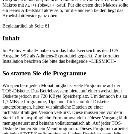
Makros mit
bis
auf. Für die ersten drei Makros sollte
ALT+F1
ALT+F5
ein leeres Arbeitsblatt aktiv sein, für die anderen beiden liegt das
Arbeitsblattfenster ganz oben.
Begleitartikel ab Seite 61
Inhalt
Im Archiv »Inhalt« haben wir das Inhaltsverzeichnis der TOS-
Ausgabe 5/92 als Adimens-Exportdatei gepackt. Zur korrekten
Installation beachten Sie bitte das beiliegende »LIESMICH«.
So starten Sie die Programme
Wir speichern jeden Monat möglichst viele Programme auf der
TOS-Diskette. Das Betriebssystem bietet auf einer zweiseitigen
Diskette jedoch nur 720 KByte Speicherplatz. Um dennoch bis zu
1,7 MByte Programme, Tips und Tricks auf der Diskette
unterzubringen, haben wir sämtliche Dateien zu einer
nichtablauffähigen Version verkürzt. Diese müssen Sie vor dem
Start in ihre ursprüngliche Form umwandeln. Dieser Vorgang läuft
menügesteuert und beinahe vollautomatisch ab. Auf jeder TOS-
Diskette finden Sie ein Menüprogramm. Dieses Programm arbeitet
mit jeder ST/TT-Konfiguration, auf jedem Betriebssystem. Wir