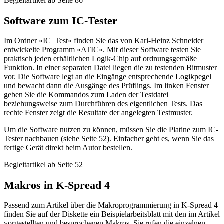
Begleitartikel ab Seite 86
Software zum IC-Tester
Im Ordner »IC_Test« finden Sie das von Karl-Heinz Schneider
entwickelte Programm »ATIC«. Mit dieser Software testen Sie
praktisch jeden erhältlichen Logik-Chip auf ordnungsgemäße
Funktion. In einer separaten Datei liegen die zu testenden Bitmuster
vor. Die Software legt an die Eingänge entsprechende Logikpegel
und bewacht dann die Ausgänge des Prüflings. Im linken Fenster
geben Sie die Kommandos zum Laden der Testdatei
beziehungsweise zum Durchführen des eigentlichen Tests. Das
rechte Fenster zeigt die Resultate der angelegten Testmuster.
Um die Software nutzen zu können, müssen Sie die Platine zum IC-
Tester nachbauen (siehe Seite 52). Einfacher geht es, wenn Sie das
fertige Gerät direkt beim Autor bestellen.
Begleitartikel ab Seite 52
Makros in K-Spread 4
Passend zum Artikel über die Makroprogrammierung in K-Spread 4
finden Sie auf der Diskette ein Beispielarbeitsblatt mit den im Artikel
vorgestellten und besprochenen Makros. Sie rufen die einzelnen