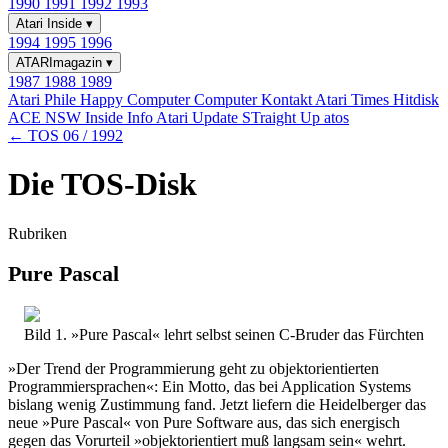
1990
1991
1992
1993
Atari Inside
▾
1994
1995
1996
ATARImagazin
▾
1987
1988
1989
Atari Phile
Happy Computer
Computer Kontakt
Atari Times
Hitdisk
ACE NSW Inside Info
Atari Update
STraight Up
atos
← TOS 06 / 1992
Die TOS-Disk
Rubriken
Pure Pascal
Bild 1. »Pure Pascal« lehrt selbst seinen C-Bruder das Fürchten
»Der Trend der Programmierung geht zu objektorientierten
Programmiersprachen«: Ein Motto, das bei Application Systems
bislang wenig Zustimmung fand. Jetzt liefern die Heidelberger das
neue »Pure Pascal« von Pure Software aus, das sich energisch
gegen das Vorurteil »objektorientiert muß langsam sein« wehrt.