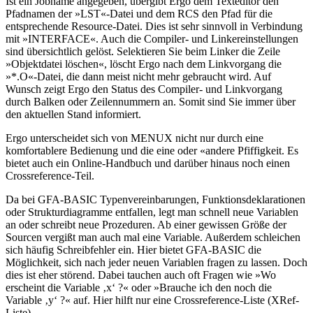
Ist ein Jobname angegeben, übergibt Ergo dem Texteditor den
Pfadnamen der »LST«-Datei und dem RCS den Pfad für die
entsprechende Resource-Datei. Dies ist sehr sinnvoll in Verbindung
mit »INTERFACE«. Auch die Compiler- und Linkereinstellungen
sind übersichtlich gelöst. Selektieren Sie beim Linker die Zeile
»Objektdatei löschen«, löscht Ergo nach dem Linkvorgang die
»*.O«-Datei, die dann meist nicht mehr gebraucht wird. Auf
Wunsch zeigt Ergo den Status des Compiler- und Linkvorgang
durch Balken oder Zeilennummern an. Somit sind Sie immer über
den aktuellen Stand informiert.
Ergo unterscheidet sich von MENUX nicht nur durch eine
komfortablere Bedienung und die eine oder «andere Pfiffigkeit. Es
bietet auch ein Online-Handbuch und darüber hinaus noch einen
Crossreference-Teil.
Da bei GFA-BASIC Typenvereinbarungen, Funktionsdeklarationen
oder Strukturdiagramme entfallen, legt man schnell neue Variablen
an oder schreibt neue Prozeduren. Ab einer gewissen Größe der
Sourcen vergißt man auch mal eine Variable. Außerdem schleichen
sich häufig Schreibfehler ein. Hier bietet GFA-BASIC die
Möglichkeit, sich nach jeder neuen Variablen fragen zu lassen. Doch
dies ist eher störend. Dabei tauchen auch oft Fragen wie »Wo
erscheint die Variable ‚x‘ ?« oder »Brauche ich den noch die
Variable ‚y‘ ?« auf. Hier hilft nur eine Crossreference-Liste (XRef-
Liste).