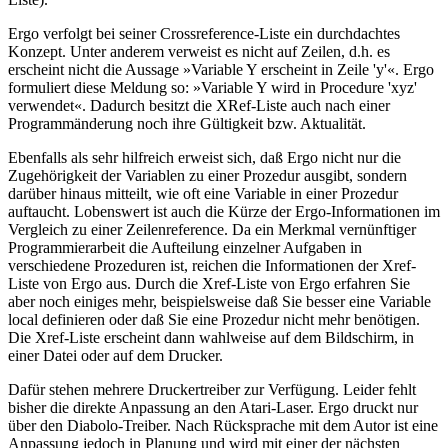
Ergo verfolgt bei seiner Crossreference-Liste ein durchdachtes
Konzept. Unter anderem verweist es nicht auf Zeilen, d.h. es
erscheint nicht die Aussage »Variable Y erscheint in Zeile 'y'«. Ergo
formuliert diese Meldung so: »Variable Y wird in Procedure 'xyz'
verwendet«. Dadurch besitzt die XRef-Liste auch nach einer
Programmänderung noch ihre Gültigkeit bzw. Aktualität.
Ebenfalls als sehr hilfreich erweist sich, daß Ergo nicht nur die
Zugehörigkeit der Variablen zu einer Prozedur ausgibt, sondern
darüber hinaus mitteilt, wie oft eine Variable in einer Prozedur
auftaucht. Lobenswert ist auch die Kürze der Ergo-Informationen im
Vergleich zu einer Zeilenreference. Da ein Merkmal vernünftiger
Programmierarbeit die Aufteilung einzelner Aufgaben in
verschiedene Prozeduren ist, reichen die Informationen der Xref-
Liste von Ergo aus. Durch die Xref-Liste von Ergo erfahren Sie
aber noch einiges mehr, beispielsweise daß Sie besser eine Variable
local definieren oder daß Sie eine Prozedur nicht mehr benötigen.
Die Xref-Liste erscheint dann wahlweise auf dem Bildschirm, in
einer Datei oder auf dem Drucker.
Dafür stehen mehrere Druckertreiber zur Verfügung. Leider fehlt
bisher die direkte Anpassung an den Atari-Laser. Ergo druckt nur
über den Diabolo-Treiber. Nach Rücksprache mit dem Autor ist eine
Anpassung jedoch in Planung und wird mit einer der nächsten