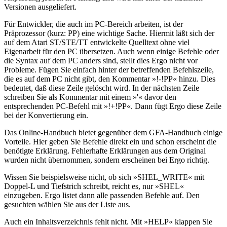
Versionen ausgeliefert.
Für Entwickler, die auch im PC-Bereich arbeiten, ist der
Präprozessor (kurz: PP) eine wichtige Sache. Hiermit läßt sich der
auf dem Atari ST/STE/TT entwickelte Quelltext ohne viel
Eigenarbeit für den PC übersetzen. Auch wenn einige Befehle oder
die Syntax auf dem PC anders sind, stellt dies Ergo nicht vor
Probleme. Fügen Sie einfach hinter der betreffenden Befehlszeile,
die es auf dem PC nicht gibt, den Kommentar »!-!PP« hinzu. Dies
bedeutet, daß diese Zeile gelöscht wird. In der nächsten Zeile
schreiben Sie als Kommentar mit einem »'« davor den
entsprechenden PC-Befehl mit »!+!PP«. Dann fügt Ergo diese Zeile
bei der Konvertierung ein.
Das Online-Handbuch bietet gegenüber dem GFA-Handbuch einige
Vorteile. Hier geben Sie Befehle direkt ein und schon erscheint die
benötigte Erklärung. Fehlerhafte Erklärungen aus dem Original
wurden nicht übernommen, sondern erscheinen bei Ergo richtig.
Wissen Sie beispielsweise nicht, ob sich »SHEL_WRITE« mit
Doppel-L und Tiefstrich schreibt, reicht es, nur »SHEL«
einzugeben. Ergo listet dann alle passenden Befehle auf. Den
gesuchten wählen Sie aus der Liste aus.
Auch ein Inhaltsverzeichnis fehlt nicht. Mit »HELP« klappen Sie