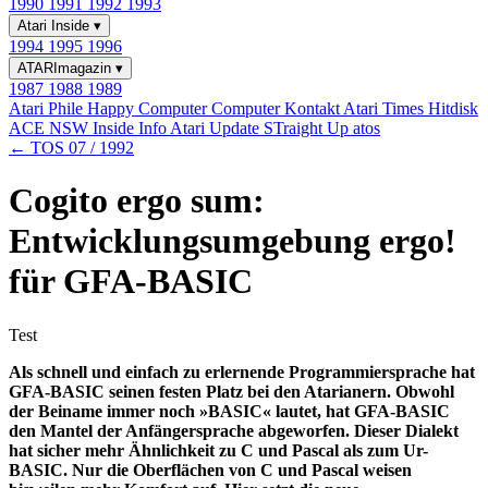
1990
1991
1992
1993
Atari Inside
▾
1994
1995
1996
ATARImagazin
▾
1987
1988
1989
Atari Phile
Happy Computer
Computer Kontakt
Atari Times
Hitdisk
ACE NSW Inside Info
Atari Update
STraight Up
atos
← TOS 07 / 1992
Cogito ergo sum:
Entwicklungsumgebung ergo!
für GFA-BASIC
Test
Als schnell und einfach zu erlernende Programmiersprache hat
GFA-BASIC seinen festen Platz bei den Atarianern. Obwohl
der Beiname immer noch »BASIC« lautet, hat GFA-BASIC
den Mantel der Anfängersprache abgeworfen. Dieser Dialekt
hat sicher mehr Ähnlichkeit zu C und Pascal als zum Ur-
BASIC. Nur die Oberflächen von C und Pascal weisen