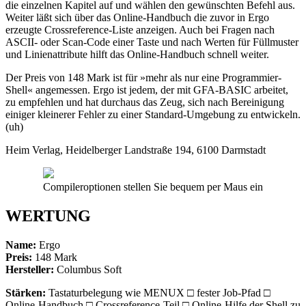
die einzelnen Kapitel auf und wählen den gewünschten Befehl aus.
Weiter läßt sich über das Online-Handbuch die zuvor in Ergo
erzeugte Crossreference-Liste anzeigen. Auch bei Fragen nach
ASCII- oder Scan-Code einer Taste und nach Werten für Füllmuster
und Linienattribute hilft das Online-Handbuch schnell weiter.
Der Preis von 148 Mark ist für »mehr als nur eine Programmier-
Shell« angemessen. Ergo ist jedem, der mit GFA-BASIC arbeitet,
zu empfehlen und hat durchaus das Zeug, sich nach Bereinigung
einiger kleinerer Fehler zu einer Standard-Umgebung zu entwickeln.
(uh)
Heim Verlag, Heidelberger Landstraße 194, 6100 Darmstadt
Compileroptionen stellen Sie bequem per Maus ein
WERTUNG
Name:
Ergo
Preis:
148 Mark
Hersteller:
Columbus Soft
Stärken:
Tastaturbelegung wie MENUX □ fester Job-Pfad □
Online-Handbuch □ Crossreference-Teil □ Online-Hilfe der Shell zu