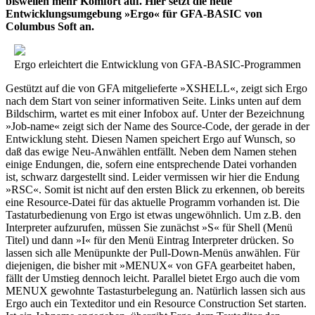
bisweilen mehr Komfort auf. Hier setzt die neue
Entwicklungsumgebung »Ergo« für GFA-BASIC von
Columbus Soft an.
Ergo erleichtert die Entwicklung von GFA-BASIC-Programmen
Gestützt auf die von GFA mitgelieferte »XSHELL«, zeigt sich Ergo
nach dem Start von seiner informativen Seite. Links unten auf dem
Bildschirm, wartet es mit einer Infobox auf. Unter der Bezeichnung
»Job-name« zeigt sich der Name des Source-Code, der gerade in der
Entwicklung steht. Diesen Namen speichert Ergo auf Wunsch, so
daß das ewige Neu-Anwählen entfällt. Neben dem Namen stehen
einige Endungen, die, sofern eine entsprechende Datei vorhanden
ist, schwarz dargestellt sind. Leider vermissen wir hier die Endung
»RSC«. Somit ist nicht auf den ersten Blick zu erkennen, ob bereits
eine Resource-Datei für das aktuelle Programm vorhanden ist. Die
Tastaturbedienung von Ergo ist etwas ungewöhnlich. Um z.B. den
Interpreter aufzurufen, müssen Sie zunächst »S« für Shell (Menü
Titel) und dann »I« für den Menü Eintrag Interpreter drücken. So
lassen sich alle Menüpunkte der Pull-Down-Menüs anwählen. Für
diejenigen, die bisher mit »MENUX« von GFA gearbeitet haben,
fällt der Umstieg dennoch leicht. Parallel bietet Ergo auch die vom
MENUX gewohnte Tastasturbelegung an. Natürlich lassen sich aus
Ergo auch ein Texteditor und ein Resource Construction Set starten.