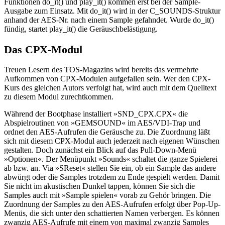
Funktionen do_it() und play_it() kommen erst bei der Sample-
Ausgabe zum Einsatz. Mit do_it() wird in der C_SOUNDS-Struktur
anhand der AES-Nr. nach einem Sample gefahndet. Wurde do_it()
fündig, startet play_it() die Geräuschbelästigung.
Das CPX-Modul
Treuen Lesern des TOS-Magazins wird bereits das vermehrte
Aufkommen von CPX-Modulen aufgefallen sein. Wer den CPX-
Kurs des gleichen Autors verfolgt hat, wird auch mit dem Quelltext
zu diesem Modul zurechtkommen.
Während der Bootphase installiert »SND_CPX.CPX« die
Abspielroutinen von »GEMSOUND« im AES/VDI-Trap und
ordnet den AES-Aufrufen die Geräusche zu. Die Zuordnung läßt
sich mit diesem CPX-Modul auch jederzeit nach eigenen Wünschen
gestalten. Doch zunächst ein Blick auf das Pull-Down-Menü
»Optionen«. Der Menüpunkt »Sounds« schaltet die ganze Spielerei
ab bzw. an. Via »SReset« stellen Sie ein, ob ein Sample das andere
abwürgt oder die Samples trotzdem zu Ende gespielt werden. Damit
Sie nicht im akustischen Dunkel tappen, können Sie sich die
Samples auch mit »Sample spielen« vorab zu Gehör bringen. Die
Zuordnung der Samples zu den AES-Aufrufen erfolgt über Pop-Up-
Menüs, die sich unter den schattierten Namen verbergen. Es können
zwanzig AES-Aufrufe mit einem von maximal zwanzig Samples