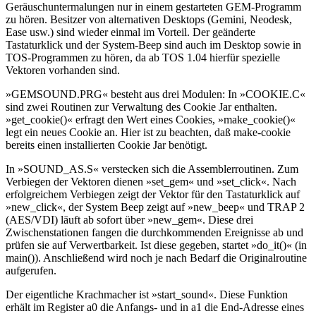
Geräuschuntermalungen nur in einem gestarteten GEM-Programm
zu hören. Besitzer von alternativen Desktops (Gemini, Neodesk,
Ease usw.) sind wieder einmal im Vorteil. Der geänderte
Tastaturklick und der System-Beep sind auch im Desktop sowie in
TOS-Programmen zu hören, da ab TOS 1.04 hierfür spezielle
Vektoren vorhanden sind.
»GEMSOUND.PRG« besteht aus drei Modulen: In »COOKIE.C«
sind zwei Routinen zur Verwaltung des Cookie Jar enthalten.
»get_cookie()« erfragt den Wert eines Cookies, »make_cookie()«
legt ein neues Cookie an. Hier ist zu beachten, daß make-cookie
bereits einen installierten Cookie Jar benötigt.
In »SOUND_AS.S« verstecken sich die Assemblerroutinen. Zum
Verbiegen der Vektoren dienen »set_gem« und »set_click«. Nach
erfolgreichem Verbiegen zeigt der Vektor für den Tastaturklick auf
»new_click«, der System Beep zeigt auf »new_beep« und TRAP 2
(AES/VDI) läuft ab sofort über »new_gem«. Diese drei
Zwischenstationen fangen die durchkommenden Ereignisse ab und
prüfen sie auf Verwertbarkeit. Ist diese gegeben, startet »do_it()« (in
main()). Anschließend wird noch je nach Bedarf die Originalroutine
aufgerufen.
Der eigentliche Krachmacher ist »start_sound«. Diese Funktion
erhält im Register a0 die Anfangs- und in a1 die End-Adresse eines