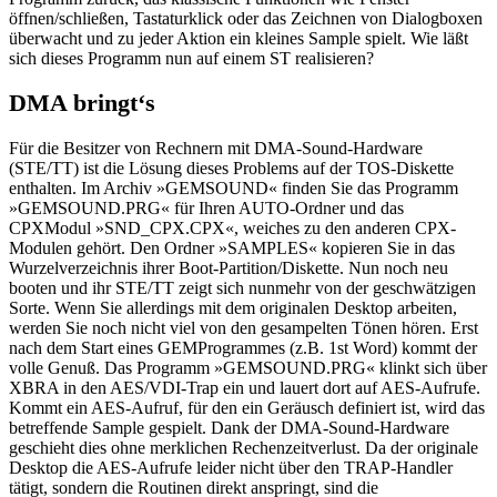
öffnen/schließen, Tastaturklick oder das Zeichnen von Dialogboxen
überwacht und zu jeder Aktion ein kleines Sample spielt. Wie läßt
sich dieses Programm nun auf einem ST realisieren?
DMA bringt‘s
Für die Besitzer von Rechnern mit DMA-Sound-Hardware
(STE/TT) ist die Lösung dieses Problems auf der TOS-Diskette
enthalten. Im Archiv »GEMSOUND« finden Sie das Programm
»GEMSOUND.PRG« für Ihren AUTO-Ordner und das
CPXModul »SND_CPX.CPX«, weiches zu den anderen CPX-
Modulen gehört. Den Ordner »SAMPLES« kopieren Sie in das
Wurzelverzeichnis ihrer Boot-Partition/Diskette. Nun noch neu
booten und ihr STE/TT zeigt sich nunmehr von der geschwätzigen
Sorte. Wenn Sie allerdings mit dem originalen Desktop arbeiten,
werden Sie noch nicht viel von den gesampelten Tönen hören. Erst
nach dem Start eines GEMProgrammes (z.B. 1st Word) kommt der
volle Genuß. Das Programm »GEMSOUND.PRG« klinkt sich über
XBRA in den AES/VDI-Trap ein und lauert dort auf AES-Aufrufe.
Kommt ein AES-Aufruf, für den ein Geräusch definiert ist, wird das
betreffende Sample gespielt. Dank der DMA-Sound-Hardware
geschieht dies ohne merklichen Rechenzeitverlust. Da der originale
Desktop die AES-Aufrufe leider nicht über den TRAP-Handler
tätigt, sondern die Routinen direkt anspringt, sind die