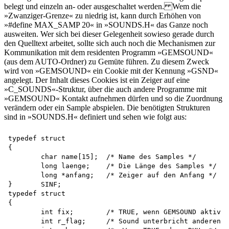
belegt und einzeln an- oder ausgeschaltet werden. Wem die
»Zwanziger-Grenze« zu niedrig ist, kann durch Erhöhen von
»#define MAX_SAMP 20« in »SOUNDS.H« das Ganze noch
ausweiten. Wer sich bei dieser Gelegenheit sowieso gerade durch
den Quelltext arbeitet, sollte sich auch noch die Mechanismen zur
Kommunikation mit dem residenten Programm »GEMSOUND«
(aus dem AUTO-Ordner) zu Gemüte führen. Zu diesem Zweck
wird von »GEMSOUND« ein Cookie mit der Kennung »GSND«
angelegt. Der Inhalt dieses Cookies ist ein Zeiger auf eine
»C_SOUNDS«-Struktur, über die auch andere Programme mit
»GEMSOUND« Kontakt aufnehmen dürfen und so die Zuordnung
verändern oder ein Sample abspielen. Die benötigten Strukturen
sind in »SOUNDS.H« definiert und sehen wie folgt aus:
typedef struct

{

	char name[15];	/* Name des Samples */

	long laenge;	/* Die Länge des Samples */

	long *anfang;	/* Zeiger auf den Anfang */

}	SINF;

typedef struct

{

	int fix;	/* TRUE, wenn GEMSOUND aktiv */

	int r_flag;	/* Sound unterbricht anderen */
