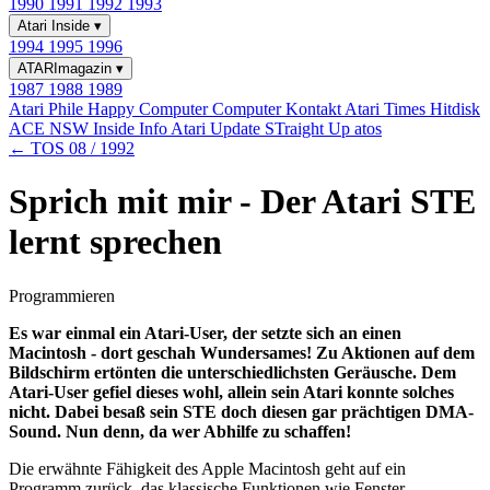
1990
1991
1992
1993
Atari Inside
▾
1994
1995
1996
ATARImagazin
▾
1987
1988
1989
Atari Phile
Happy Computer
Computer Kontakt
Atari Times
Hitdisk
ACE NSW Inside Info
Atari Update
STraight Up
atos
← TOS 08 / 1992
Sprich mit mir - Der Atari STE
lernt sprechen
Programmieren
Es war einmal ein Atari-User, der setzte sich an einen
Macintosh - dort geschah Wundersames! Zu Aktionen auf dem
Bildschirm ertönten die unterschiedlichsten Geräusche. Dem
Atari-User gefiel dieses wohl, allein sein Atari konnte solches
nicht. Dabei besaß sein STE doch diesen gar prächtigen DMA-
Sound. Nun denn, da wer Abhilfe zu schaffen!
Die erwähnte Fähigkeit des Apple Macintosh geht auf ein
Programm zurück, das klassische Funktionen wie Fenster