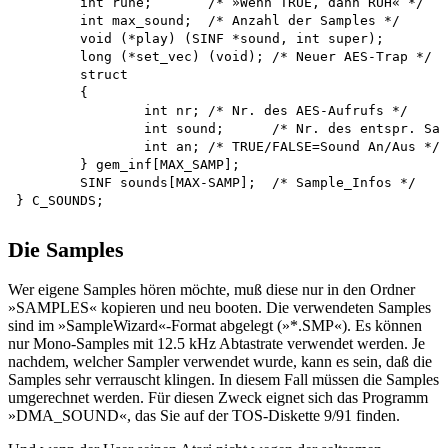
	int ruhe;	/* »Wenn TRUE, dann RUH« */

	int max_sound;	/* Anzahl der Samples */

	void (*play) (SINF *sound, int super);

	long (*set_vec) (void);	/* Neuer AES-Trap */

	struct

	{

		int nr;	/* Nr. des AES-Aufrufs */

		int sound;	/* Nr. des entspr. Samples */

		int an;	/* TRUE/FALSE=Sound An/Aus */

	} gem_inf[MAX_SAMP];

	SINF sounds[MAX-SAMP];	/* Sample_Infos */

Die Samples
Wer eigene Samples hören möchte, muß diese nur in den Ordner
»SAMPLES« kopieren und neu booten. Die verwendeten Samples
sind im »SampleWizard«-Format abgelegt (»*.SMP«). Es können
nur Mono-Samples mit 12.5 kHz Abtastrate verwendet werden. Je
nachdem, welcher Sampler verwendet wurde, kann es sein, daß die
Samples sehr verrauscht klingen. In diesem Fall müssen die Samples
umgerechnet werden. Für diesen Zweck eignet sich das Programm
»DMA_SOUND«, das Sie auf der TOS-Diskette 9/91 finden.