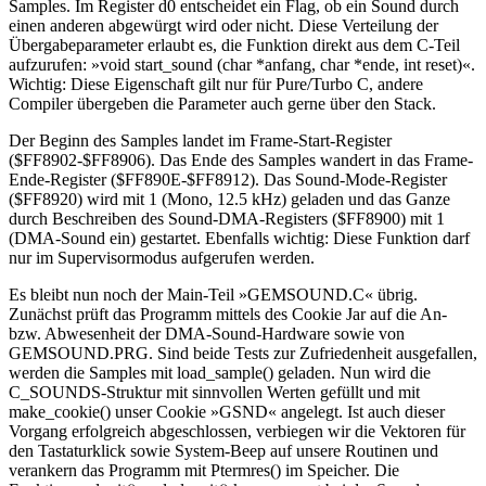
Samples. Im Register d0 entscheidet ein Flag, ob ein Sound durch
einen anderen abgewürgt wird oder nicht. Diese Verteilung der
Übergabeparameter erlaubt es, die Funktion direkt aus dem C-Teil
aufzurufen: »void start_sound (char *anfang, char *ende, int reset)«.
Wichtig: Diese Eigenschaft gilt nur für Pure/Turbo C, andere
Compiler übergeben die Parameter auch gerne über den Stack.
Der Beginn des Samples landet im Frame-Start-Register
($FF8902-$FF8906). Das Ende des Samples wandert in das Frame-
Ende-Register ($FF890E-$FF8912). Das Sound-Mode-Register
($FF8920) wird mit 1 (Mono, 12.5 kHz) geladen und das Ganze
durch Beschreiben des Sound-DMA-Registers ($FF8900) mit 1
(DMA-Sound ein) gestartet. Ebenfalls wichtig: Diese Funktion darf
nur im Supervisormodus aufgerufen werden.
Es bleibt nun noch der Main-Teil »GEMSOUND.C« übrig.
Zunächst prüft das Programm mittels des Cookie Jar auf die An-
bzw. Abwesenheit der DMA-Sound-Hardware sowie von
GEMSOUND.PRG. Sind beide Tests zur Zufriedenheit ausgefallen,
werden die Samples mit load_sample() geladen. Nun wird die
C_SOUNDS-Struktur mit sinnvollen Werten gefüllt und mit
make_cookie() unser Cookie »GSND« angelegt. Ist auch dieser
Vorgang erfolgreich abgeschlossen, verbiegen wir die Vektoren für
den Tastaturklick sowie System-Beep auf unsere Routinen und
verankern das Programm mit Ptermres() im Speicher. Die