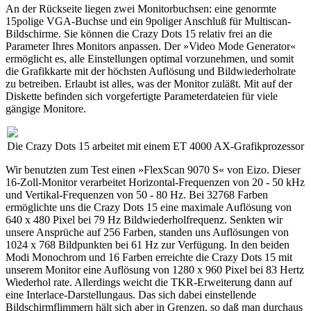
An der Rückseite liegen zwei Monitorbuchsen: eine genormte
15polige VGA-Buchse und ein 9poliger Anschluß für Multiscan-
Bildschirme. Sie können die Crazy Dots 15 relativ frei an die
Parameter Ihres Monitors anpassen. Der »Video Mode Generator«
ermöglicht es, alle Einstellungen optimal vorzunehmen, und somit
die Grafikkarte mit der höchsten Auflösung und Bildwiederholrate
zu betreiben. Erlaubt ist alles, was der Monitor zuläßt. Mit auf der
Diskette befinden sich vorgefertigte Parameterdateien für viele
gängige Monitore.
Die Crazy Dots 15 arbeitet mit einem ET 4000 AX-Grafikprozessor
Wir benutzten zum Test einen »FlexScan 9070 S« von Eizo. Dieser
16-Zoll-Monitor verarbeitet Horizontal-Frequenzen von 20 - 50 kHz
und Vertikal-Frequenzen von 50 - 80 Hz. Bei 32768 Farben
ermöglichte uns die Crazy Dots 15 eine maximale Auflösung von
640 x 480 Pixel bei 79 Hz Bildwiederholfrequenz. Senkten wir
unsere Ansprüche auf 256 Farben, standen uns Auflösungen von
1024 x 768 Bildpunkten bei 61 Hz zur Verfügung. In den beiden
Modi Monochrom und 16 Farben erreichte die Crazy Dots 15 mit
unserem Monitor eine Auflösung von 1280 x 960 Pixel bei 83 Hertz
Wiederhol rate. Allerdings weicht die TKR-Erweiterung dann auf
eine Interlace-Darstellungaus. Das sich dabei einstellende
Bildschirmflimmern hält sich aber in Grenzen, so daß man durchaus