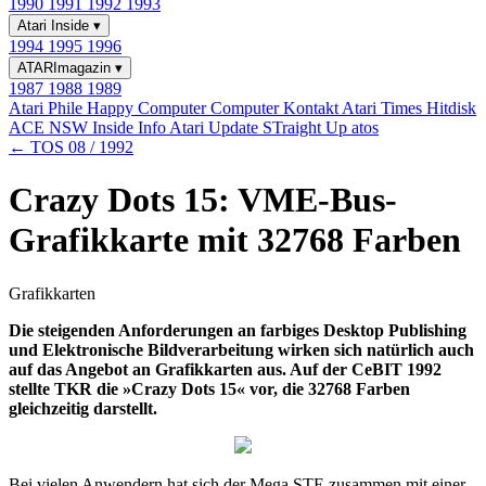
1990
1991
1992
1993
Atari Inside
▾
1994
1995
1996
ATARImagazin
▾
1987
1988
1989
Atari Phile
Happy Computer
Computer Kontakt
Atari Times
Hitdisk
ACE NSW Inside Info
Atari Update
STraight Up
atos
← TOS 08 / 1992
Crazy Dots 15: VME-Bus-
Grafikkarte mit 32768 Farben
Grafikkarten
Die steigenden Anforderungen an farbiges Desktop Publishing
und Elektronische Bildverarbeitung wirken sich natürlich auch
auf das Angebot an Grafikkarten aus. Auf der CeBIT 1992
stellte TKR die »Crazy Dots 15« vor, die 32768 Farben
gleichzeitig darstellt.
Bei vielen Anwendern hat sich der Mega STE zusammen mit einer