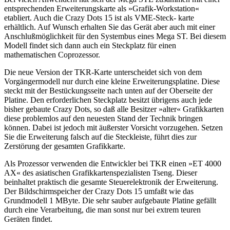
entsprechenden Erweiterungskarte als »Grafik-Workstation«
etabliert. Auch die Crazy Dots 15 ist als VME-Steck- karte
erhältlich. Auf Wunsch erhalten Sie das Gerät aber auch mit einer
Anschlußmöglichkeit für den Systembus eines Mega ST. Bei diesem
Modell findet sich dann auch ein Steckplatz für einen
mathematischen Coprozessor.
Die neue Version der TKR-Karte unterscheidet sich von dem
Vorgängermodell nur durch eine kleine Erweiterungsplatine. Diese
steckt mit der Bestückungsseite nach unten auf der Oberseite der
Platine. Den erforderlichen Steckplatz besitzt übrigens auch jede
bisher gebaute Crazy Dots, so daß alle Besitzer »alter« Grafikkarten
diese problemlos auf den neuesten Stand der Technik bringen
können. Dabei ist jedoch mit äußerster Vorsicht vorzugehen. Setzen
Sie die Erweiterung falsch auf die Steckleiste, führt dies zur
Zerstörung der gesamten Grafikkarte.
Als Prozessor verwenden die Entwickler bei TKR einen »ET 4000
AX« des asiatischen Grafikkartenspezialisten Tseng. Dieser
beinhaltet praktisch die gesamte Steuerelektronik der Erweiterung.
Der Bildschirmspeicher der Crazy Dots 15 umfaßt wie das
Grundmodell 1 MByte. Die sehr sauber aufgebaute Platine gefällt
durch eine Verarbeitung, die man sonst nur bei extrem teuren
Geräten findet.