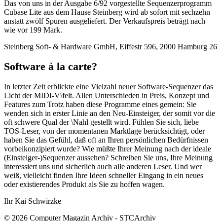
Das von uns in der Ausgabe 6/92 vorgestellte Sequenzerprogramm
Cubase Lite aus dem Hause Steinberg wird ab sofort mit sechzehn
anstatt zwölf Spuren ausgeliefert. Der Verkaufspreis beträgt nach
wie vor 199 Mark.
Steinberg Soft- & Hardware GmbH, Eiffestr 596, 2000 Hamburg 26
Software à la carte?
In letzter Zeit erblickte eine Vielzahl neuer Software-Sequenzer das
Licht der MIDI-V\felt. Allen Unterschieden in Preis, Konzept und
Features zum Trotz haben diese Programme eines gemein: Sie
wenden sich in erster Linie an den Neu-Einsteiger, der somit vor die
oft schwere Qual der \Nahl gestellt wird. Fühlen Sie sich, liebe
TOS-Leser, von der momentanen Marktlage berücksichtigt, oder
haben Sie das Gefühl, daß oft an Ihren persönlichen Bedürfnissen
vorbeikonzipiert wurde? Wie müßte Ihrer Meinung nach der ideale
(Einsteiger-)Sequenzer aussehen? Schreiben Sie uns, Ihre Meinung
interessiert uns und sicherlich auch alle anderen Leser. Und wer
weiß, vielleicht finden Ihre Ideen schneller Eingang in ein neues
oder existierendes Produkt als Sie zu hoffen wagen.
Ihr Kai Schwirzke
© 2026 Computer Magazin Archiv - STCArchiv