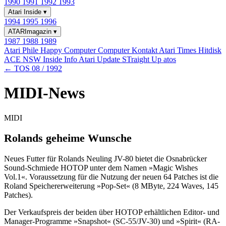
1990
1991
1992
1993
Atari Inside
▾
1994
1995
1996
ATARImagazin
▾
1987
1988
1989
Atari Phile
Happy Computer
Computer Kontakt
Atari Times
Hitdisk
ACE NSW Inside Info
Atari Update
STraight Up
atos
← TOS 08 / 1992
MIDI-News
MIDI
Rolands geheime Wunsche
Neues Futter für Rolands Neuling JV-80 bietet die Osnabrücker
Sound-Schmiede HOTOP unter dem Namen »Magic Wishes
Vol.1«. Voraussetzung für die Nutzung der neuen 64 Patches ist die
Roland Speichererweiterung »Pop-Set« (8 MByte, 224 Waves, 145
Patches).
Der Verkaufspreis der beiden über HOTOP erhältlichen Editor- und
Manager-Programme »Snapshot« (SC-55/JV-30) und »Spirit« (RA-