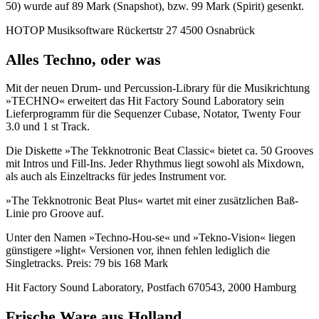
50) wurde auf 89 Mark (Snapshot), bzw. 99 Mark (Spirit) gesenkt.
HOTOP Musiksoftware Rückertstr 27 4500 Osnabrück
Alles Techno, oder was
Mit der neuen Drum- und Percussion-Library für die Musikrichtung
»TECHNO« erweitert das Hit Factory Sound Laboratory sein
Lieferprogramm für die Sequenzer Cubase, Notator, Twenty Four
3.0 und 1 st Track.
Die Diskette »The Tekknotronic Beat Classic« bietet ca. 50 Grooves
mit Intros und Fill-Ins. Jeder Rhythmus liegt sowohl als Mixdown,
als auch als Einzeltracks für jedes Instrument vor.
»The Tekknotronic Beat Plus« wartet mit einer zusätzlichen Baß-
Linie pro Groove auf.
Unter den Namen »Techno-Hou-se« und »Tekno-Vision« liegen
günstigere »light« Versionen vor, ihnen fehlen lediglich die
Singletracks. Preis: 79 bis 168 Mark
Hit Factory Sound Laboratory, Postfach 670543, 2000 Hamburg
Frische Ware aus Holland