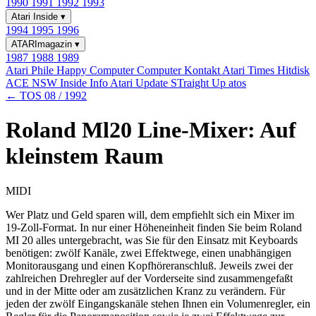
1990
1991
1992
1993
Atari Inside
▾
1994
1995
1996
ATARImagazin
▾
1987
1988
1989
Atari Phile
Happy Computer
Computer Kontakt
Atari Times
Hitdisk
ACE NSW Inside Info
Atari Update
STraight Up
atos
← TOS 08 / 1992
Roland Ml20 Line-Mixer: Auf
kleinstem Raum
MIDI
Wer Platz und Geld sparen will, dem empfiehlt sich ein Mixer im
19-Zoll-Format. In nur einer Höheneinheit finden Sie beim Roland
MI 20 alles untergebracht, was Sie für den Einsatz mit Keyboards
benötigen: zwölf Kanäle, zwei Effektwege, einen unabhängigen
Monitorausgang und einen Kopfhöreranschluß. Jeweils zwei der
zahlreichen Drehregler auf der Vorderseite sind zusammengefaßt
und in der Mitte oder am zusätzlichen Kranz zu verändern. Für
jeden der zwölf Eingangskanäle stehen Ihnen ein Volumenregler, ein