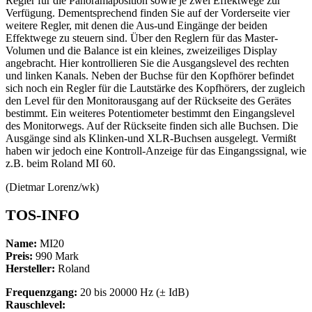
Regler für die Panoramaposition sowie je zwei Effektwege zur
Verfügung. Dementsprechend finden Sie auf der Vorderseite vier
weitere Regler, mit denen die Aus-und Eingänge der beiden
Effektwege zu steuern sind. Über den Reglern für das Master-
Volumen und die Balance ist ein kleines, zweizeiliges Display
angebracht. Hier kontrollieren Sie die Ausgangslevel des rechten
und linken Kanals. Neben der Buchse für den Kopfhörer befindet
sich noch ein Regler für die Lautstärke des Kopfhörers, der zugleich
den Level für den Monitorausgang auf der Rückseite des Gerätes
bestimmt. Ein weiteres Potentiometer bestimmt den Eingangslevel
des Monitorwegs. Auf der Rückseite finden sich alle Buchsen. Die
Ausgänge sind als Klinken-und XLR-Buchsen ausgelegt. Vermißt
haben wir jedoch eine Kontroll-Anzeige für das Eingangssignal, wie
z.B. beim Roland MI 60.
(Dietmar Lorenz/wk)
TOS-INFO
Name:
MI20
Preis:
990 Mark
Hersteller:
Roland
Frequenzgang:
20 bis 20000 Hz (± IdB)
Rauschlevel: