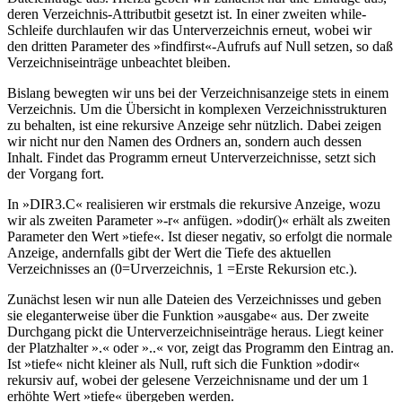
deren Verzeichnis-Attributbit gesetzt ist. In einer zweiten while-
Schleife durchlaufen wir das Unterverzeichnis erneut, wobei wir
den dritten Parameter des »findfirst«-Aufrufs auf Null setzen, so daß
Verzeichniseinträge unbeachtet bleiben.
Bislang bewegten wir uns bei der Verzeichnisanzeige stets in einem
Verzeichnis. Um die Übersicht in komplexen Verzeichnisstrukturen
zu behalten, ist eine rekursive Anzeige sehr nützlich. Dabei zeigen
wir nicht nur den Namen des Ordners an, sondern auch dessen
Inhalt. Findet das Programm erneut Unterverzeichnisse, setzt sich
der Vorgang fort.
In »DIR3.C« realisieren wir erstmals die rekursive Anzeige, wozu
wir als zweiten Parameter »-r« anfügen. »dodir()« erhält als zweiten
Parameter den Wert »tiefe«. Ist dieser negativ, so erfolgt die normale
Anzeige, andernfalls gibt der Wert die Tiefe des aktuellen
Verzeichnisses an (0=Urverzeichnis, 1 =Erste Rekursion etc.).
Zunächst lesen wir nun alle Dateien des Verzeichnisses und geben
sie eleganterweise über die Funktion »ausgabe« aus. Der zweite
Durchgang pickt die Unterverzeichniseinträge heraus. Liegt keiner
der Platzhalter ».« oder »..« vor, zeigt das Programm den Eintrag an.
Ist »tiefe« nicht kleiner als Null, ruft sich die Funktion »dodir«
rekursiv auf, wobei der gelesene Verzeichnisname und der um 1
erhöhte Wert »tiefe« übergeben werden.