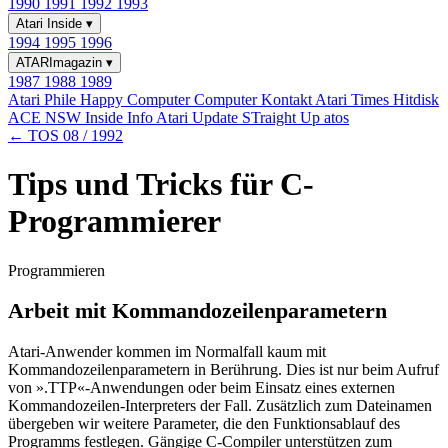
1990
1991
1992
1993
Atari Inside
▾
1994
1995
1996
ATARImagazin
▾
1987
1988
1989
Atari Phile
Happy Computer
Computer Kontakt
Atari Times
Hitdisk
ACE NSW Inside Info
Atari Update
STraight Up
atos
← TOS 08 / 1992
Tips und Tricks für C-
Programmierer
Programmieren
Arbeit mit Kommandozeilenparametern
Atari-Anwender kommen im Normalfall kaum mit
Kommandozeilenparametern in Berührung. Dies ist nur beim Aufruf
von ».TTP«-Anwendungen oder beim Einsatz eines externen
Kommandozeilen-Interpreters der Fall. Zusätzlich zum Dateinamen
übergeben wir weitere Parameter, die den Funktionsablauf des
Programms festlegen. Gängige C-Compiler unterstützen zum