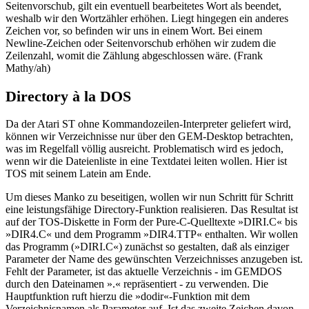
Seitenvorschub, gilt ein eventuell bearbeitetes Wort als beendet,
weshalb wir den Wortzähler erhöhen. Liegt hingegen ein anderes
Zeichen vor, so befinden wir uns in einem Wort. Bei einem
Newline-Zeichen oder Seitenvorschub erhöhen wir zudem die
Zeilenzahl, womit die Zählung abgeschlossen wäre. (Frank
Mathy/ah)
Directory à la DOS
Da der Atari ST ohne Kommandozeilen-Interpreter geliefert wird,
können wir Verzeichnisse nur über den GEM-Desktop betrachten,
was im Regelfall völlig ausreicht. Problematisch wird es jedoch,
wenn wir die Dateienliste in eine Textdatei leiten wollen. Hier ist
TOS mit seinem Latein am Ende.
Um dieses Manko zu beseitigen, wollen wir nun Schritt für Schritt
eine leistungsfähige Directory-Funktion realisieren. Das Resultat ist
auf der TOS-Diskette in Form der Pure-C-Quelltexte »DIRI.C« bis
»DIR4.C« und dem Programm »DIR4.TTP« enthalten. Wir wollen
das Programm (»DIRI.C«) zunächst so gestalten, daß als einziger
Parameter der Name des gewünschten Verzeichnisses anzugeben ist.
Fehlt der Parameter, ist das aktuelle Verzeichnis - im GEMDOS
durch den Dateinamen ».« repräsentiert - zu verwenden. Die
Hauptfunktion ruft hierzu die »dodir«-Funktion mit dem
Verzeichnisnamen als Parameter auf. Ist das zweite Zeichen davon