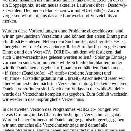
ein Doppelpunkt, ist ein neues aktuelles Laufwerk über »Dsetdrv()«
zu wählen. Den neuen Pfad setzen wir mit »Dsetpath()«. Zuvor
vergessen wir nicht, uns das alte Laufwerk und Verzeichnis zu
merken.
Wurden diese Vorbereitungen ohne Probleme abgeschlossen, sind
wir im gewünschten Verzeichnis und können den ersten Eintrag mit
»findfirst()« einlesen. Neben dem Suchmuster, das hier stets »
.
« ist,
übergeben wir die Adresse einer »ffblk«-Struktur für den gelesenen
Eintrag und den Wert »FA_DIREC«, mit dem wir festlegen, daß
auch Unterverzeichnisse gelesen werden sollen. Solange Einträge
vorhanden sind, wird nun eine while-Schleife durchlaufen, in der
wir die Dateidaten ausgeben. »ff_name« enthält den Dateinamen,
»ff_fsize« (Dateigröße), »ff_attrib« (codierte Attribute) und
»ff_ftime« (Erstellungsdatum mit Uhrzeit). Anschließend lesen wir
über »findnext« den nächsten Verzeichniseintrag, bis keine weiteren
Dateien vorzufinden sind. Nach dem Verlassen der while-Schleife
wurde das Verzeichnis komplett ausgegeben. Zum Schluß wechseln
wir wieder in das ursprüngliche Verzeichnis.
In der zweiten Version des Programmes »DIR2.C« bringen wir
etwas Ordnung in das Chaos der bisherigen Verzeichnisausgabe.
Wurden bisher Ordner- und Dateieinträge gemischt gezeigt, geben
wir nun zunächst alle Verzeichniseinträge und darauf alle
Dateieinträge aus. Hierzu geben wir zunächst nur alle Einträge aus,