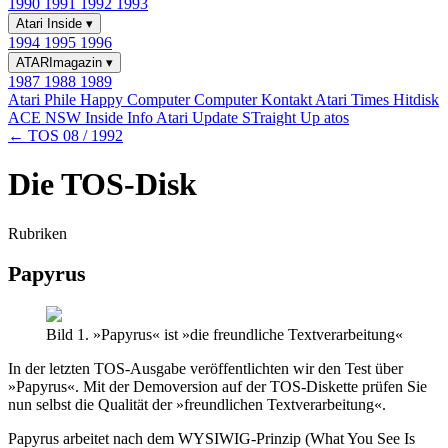
1990
1991
1992
1993
Atari Inside
▾
1994
1995
1996
ATARImagazin
▾
1987
1988
1989
Atari Phile
Happy Computer
Computer Kontakt
Atari Times
Hitdisk
ACE NSW Inside Info
Atari Update
STraight Up
atos
← TOS 08 / 1992
Die TOS-Disk
Rubriken
Papyrus
Bild 1. »Papyrus« ist »die freundliche Textverarbeitung«
In der letzten TOS-Ausgabe veröffentlichten wir den Test über
»Papyrus«. Mit der Demoversion auf der TOS-Diskette prüfen Sie
nun selbst die Qualität der »freundlichen Textverarbeitung«.
Papyrus arbeitet nach dem WYSIWIG-Prinzip (What You See Is