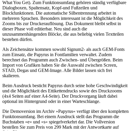
What You Get). Zum Funktionsumfang gehören ständig verfügbare
Dialogboxen, Spaltensatz, Kopf-und Fußzeilen und
Blockfunktionen. Die automatische Silbentrennung arbeitet in
mehreren Sprachen. Besonders interessant ist die Möglichkeit des
Zooms bis zur Druckerauflösung. Das Dokument bleibt selbst in
dieser Phase voll editierbar. Neu sind auch die
unzusammenhängenden Blöcke, die aus beliebig vielen Textteilen
bestehen dürfen.
Als Zeichensätze kommen sowohl Signum2- als auch GEM-Fonts
zum Einsatz, die Papyrus in Fontfamilien verwaltet. Zudem
berechnet das Programm auch Zwischen- und Übergrößen. Beim
Import von Grafiken haben Sie die Auswahl zwischen Screen,
STAD, Degas und GEM-Image. Alle Bilder lassen sich frei
skalieren.
Beim Ausdruck besticht Papyrus durch seine hohe Geschwindigkeit
und die Möglichkeit des Ettikettendrucks sowie des Druckzooms
(4x4 Seiten auf einer A4-Seite). Der Druckvorgang läuft dabei
optional im Hintergrund oder in einer Warteschlange.
Die Demoversion im Archiv »Papyrus« verfügt über den kompletten
Funktionsumfang. Bei einem Ausdruck stellt das Programm die
Buchstaben »e« und »s« spiegelverkehrt dar. Die Vollversion
bestellen Sie zum Preis von 299 Mark mit der Antwortkarte auf