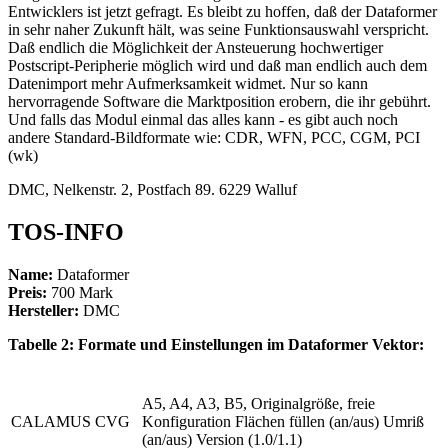
Entwicklers ist jetzt gefragt. Es bleibt zu hoffen, daß der Dataformer
in sehr naher Zukunft hält, was seine Funktionsauswahl verspricht.
Daß endlich die Möglichkeit der Ansteuerung hochwertiger
Postscript-Peripherie möglich wird und daß man endlich auch dem
Datenimport mehr Aufmerksamkeit widmet. Nur so kann
hervorragende Software die Marktposition erobern, die ihr gebührt.
Und falls das Modul einmal das alles kann - es gibt auch noch
andere Standard-Bildformate wie: CDR, WFN, PCC, CGM, PCI
(wk)
DMC, Nelkenstr. 2, Postfach 89. 6229 Walluf
TOS-INFO
Name:
Dataformer
Preis:
700 Mark
Hersteller:
DMC
Tabelle 2: Formate und Einstellungen im Dataformer Vektor:
A5, A4, A3, B5, Originalgröße, freie
CALAMUS CVG
Konfiguration Flächen füllen (an/aus) Umriß
(an/aus) Version (1.0/1.1)