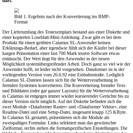
darf.
Bild 1. Ergebnis nach der Konvertierung ins BMP-
Format
Der Lieferumfang des Testexemplars bestand aus einer Diskette und
einer kopierten Loseblatt-Mini-Anleitung. Zwar gibt es bei dem
Produkt für einen geübten Calamus SL-Anwender keinen
Erklärungs-Bedarf, aber irgendwie fühlt sich der Käufer bei dieser
kargen Präsentation einer fast 700 Mark teuren Software etwas
enttäuscht. Der Wert liegt für den Anwender in der neuen
Möglichkeit systemübergreifender Arbeit. Doch ganz so viel wie der
Anwender hofft, ist leider nicht vorgesehen. Dataformer ist in der
vorliegenden Version vom 26.6.92 eine Einbahnstraße. Lediglich
Calamus SL-Dateien lassen sich für die Weiterverarbeitung in
fremden Systemen konvertieren. Die Konvertierung fremder Text-
und Bilddaten (oder gar ganzer Layouts) für die Weiterverarbeitung
in Calamus ist entgegen immer wieder kursierender Gerüchte bis zu
dieser Version nicht möglich. Auf der Diskette befinden sich die
zwei Module »Dataformer Raster« und »Dataformer Vektor«, eine
Readme-Datei und eine Setup-Datei, insgesamt knapp 125 KByte.
In Calamus SL gestartet, präsentieren sich die Module als
zweispaltiges Formular. Links selektiert man das gewünschte
Zielformat, rechts stehen die formatspezifischen Einstellungen. Die