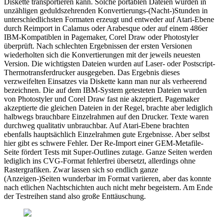
Diskette transportieren kann. Solche portablen Dateien wurden in
unzähligen geduldszehrenden Konvertierungs-(Nacht-)Stunden in
unterschiedlichsten Formaten erzeugt und entweder auf Atari-Ebene
durch Reimport in Calamus oder Arabesque oder auf einem 486er
IBM-Kompatiblen in Pagemaker, Corel Draw oder Photostyler
überprüft. Nach schlechten Ergebnissen der ersten Versionen
wiederholten sich die Konvertierungen mit der jeweils neuesten
Version. Die wichtigsten Dateien wurden auf Laser- oder Postscript-
Thermotransferdrucker ausgegeben. Das Ergebnis dieses
verzweifelten Einsatzes via Diskette kann man nur als verheerend
bezeichnen. Die auf dem IBM-System getesteten Dateien wurden
von Photostyler und Corel Draw fast nie akzeptiert. Pagemaker
akzeptierte die gleichen Dateien in der Regel, brachte aber lediglich
halbwegs brauchbare Einzelrahmen auf den Drucker. Texte waren
durchweg qualitativ unbrauchbar. Auf Atari-Ebene brachten
ebenfalls hauptsächlich Einzelrahmen gute Ergebnisse. Aber selbst
hier gibt es schwere Fehler. Der Re-Import einer GEM-Metafile-
Seite fördert Tests mit Super-Outlines zutage. Ganze Seiten werden
lediglich ins CVG-Format fehlerfrei übersetzt, allerdings ohne
Rastergrafiken. Zwar lassen sich so endlich ganze
(Anzeigen-)Seiten wunderbar im Format variieren, aber das konnte
nach etlichen Nachtschichten auch nicht mehr begeistern. Am Ende
der Testreihen stand also große Enttäuschung.