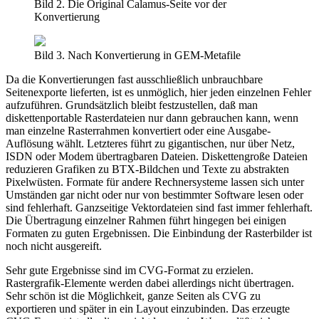
Bild 2. Die Original Calamus-Seite vor der
Konvertierung
Bild 3. Nach Konvertierung in GEM-Metafile
Da die Konvertierungen fast ausschließlich unbrauchbare
Seitenexporte lieferten, ist es unmöglich, hier jeden einzelnen Fehler
aufzuführen. Grundsätzlich bleibt festzustellen, daß man
diskettenportable Rasterdateien nur dann gebrauchen kann, wenn
man einzelne Rasterrahmen konvertiert oder eine Ausgabe-
Auflösung wählt. Letzteres führt zu gigantischen, nur über Netz,
ISDN oder Modem übertragbaren Dateien. Diskettengroße Dateien
reduzieren Grafiken zu BTX-Bildchen und Texte zu abstrakten
Pixelwüsten. Formate für andere Rechnersysteme lassen sich unter
Umständen gar nicht oder nur von bestimmter Software lesen oder
sind fehlerhaft. Ganzseitige Vektordateien sind fast immer fehlerhaft.
Die Übertragung einzelner Rahmen führt hingegen bei einigen
Formaten zu guten Ergebnissen. Die Einbindung der Rasterbilder ist
noch nicht ausgereift.
Sehr gute Ergebnisse sind im CVG-Format zu erzielen.
Rastergrafik-Elemente werden dabei allerdings nicht übertragen.
Sehr schön ist die Möglichkeit, ganze Seiten als CVG zu
exportieren und später in ein Layout einzubinden. Das erzeugte