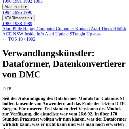
1990
1991
1992
1993
Atari Inside
▾
1994
1995
1996
ATARImagazin
▾
1987
1988
1989
Atari Phile
Happy Computer
Computer Kontakt
Atari Times
Hitdisk
ACE NSW Inside Info
Atari Update
STraight Up
atos
← TOS 10 / 1992
Verwandlungskünstler:
Dataformer, Datenkonvertierer
von DMC
DTP
Seit der Ankündigung des Dataformer-Moduls für Calamus SL
hoffen tausende von Anwendern auf das Ende der letzten DTP-
Sorgen. Für unseren Test standen drei Versionen des Moduls
zur Verfügung, die aktuellste war vom 26.6.92. In über 170
Stunden Praxistest wollten wir nun klaren, was der Dataformer
wirklich kann, was er nicht kann und was man noch erwarten