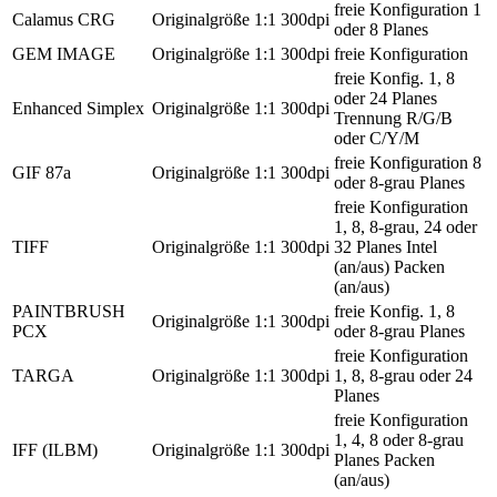
freie Konfiguration 1
Calamus CRG
Originalgröße
1:1
300dpi
oder 8 Planes
GEM IMAGE
Originalgröße
1:1
300dpi
freie Konfiguration
freie Konfig. 1, 8
oder 24 Planes
Enhanced Simplex
Originalgröße
1:1
300dpi
Trennung R/G/B
oder C/Y/M
freie Konfiguration 8
GIF 87a
Originalgröße
1:1
300dpi
oder 8-grau Planes
freie Konfiguration
1, 8, 8-grau, 24 oder
TIFF
Originalgröße
1:1
300dpi
32 Planes Intel
(an/aus) Packen
(an/aus)
PAINTBRUSH
freie Konfig. 1, 8
Originalgröße
1:1
300dpi
PCX
oder 8-grau Planes
freie Konfiguration
TARGA
Originalgröße
1:1
300dpi
1, 8, 8-grau oder 24
Planes
freie Konfiguration
1, 4, 8 oder 8-grau
IFF (ILBM)
Originalgröße
1:1
300dpi
Planes Packen
(an/aus)