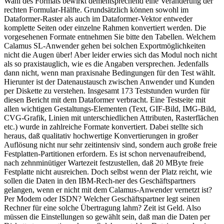
Wahl des Formats bewirkt dementsprechend eine Veränderung der
rechten Formular-Hälfte. Grundsätzlich können sowohl im
Dataformer-Raster als auch im Dataformer-Vektor entweder
komplette Seiten oder einzelne Rahmen konvertiert werden. Die
vorgesehenen Formate entnehmen Sie bitte den Tabellen. Welchem
Calamus SL-Anwender gehen bei solchen Exportmöglichkeiten
nicht die Augen über! Aber leider erwies sich das Modul noch nicht
als so praxistauglich, wie es die Angaben versprechen. Jedenfalls
dann nicht, wenn man praxisnahe Bedingungen für den Test wählt.
Hierunter ist der Datenaustausch zwischen Anwender und Kunden
per Diskette zu verstehen. Insgesamt 173 Teststunden wurden für
diesen Bericht mit dem Dataformer verbracht. Eine Testseite mit
allen wichtigen Gestaltungs-Elementen (Text, GIF-Bild, IMG-Bild,
CVG-Grafik, Linien mit unterschiedlichen Attributen, Rasterflächen
etc.) wurde in zahlreiche Formate konvertiert. Dabei stellte sich
heraus, daß qualitativ hochwertige Konvertierungen in großer
Auflösung nicht nur sehr zeitintensiv sind, sondern auch große freie
Festplatten-Partitionen erfordern. Es ist schon nervenaufreibend,
nach zehnminütiger Wartezeit festzustellen, daß 20 MByte freie
Festplatte nicht ausreichen. Doch selbst wenn der Platz reicht, wie
sollen die Daten in den IBM-Rech-ner des Geschäftspartners
gelangen, wenn er nicht mit dem Calamus-Anwender vernetzt ist?
Per Modem oder ISDN? Welcher Geschäftspartner legt seinen
Rechner für eine solche Übertragung lahm? Zeit ist Geld. Also
müssen die Einstellungen so gewählt sein, daß man die Daten per