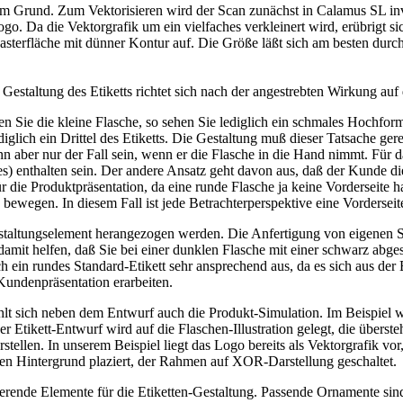
 Grund. Zum Vektorisieren wird der Scan zunächst in Calamus SL inve
o. Da die Vektorgrafik um ein vielfaches verkleinert wird, erübrigt s
e Rasterfläche mit dünner Kontur auf. Die Größe läßt sich am besten 
 Gestaltung des Etiketts richtet sich nach der angestrebten Wirkung auf
en Sie die kleine Flasche, so sehen Sie lediglich ein schmales Hochform
glich ein Drittel des Etiketts. Die Gestaltung muß dieser Tatsache ge
n aber nur der Fall sein, wenn er die Flasche in die Hand nimmt. Für d
s) enthalten sein. Der andere Ansatz geht davon aus, daß der Kunde di
für die Produktpräsentation, da eine runde Flasche ja keine Vorderseite
ewegen. In diesem Fall ist jede Betrachterperspektive eine Vorderseit
taltungselement herangezogen werden. Die Anfertigung von eigenen Sta
amit helfen, daß Sie bei einer dunklen Flasche mit einer schwarz abgese
 ein rundes Standard-Etikett sehr ansprechend aus, da es sich aus der 
 Kundenpräsentation erarbeiten.
ehlt sich neben dem Entwurf auch die Produkt-Simulation. Im Beispiel 
er Etikett-Entwurf wird auf die Flaschen-Illustration gelegt, die übe
ellen. In unserem Beispiel liegt das Logo bereits als Vektorgrafik vor
len Hintergrund plaziert, der Rahmen auf XOR-Darstellung geschaltet.
erende Elemente für die Etiketten-Gestaltung. Passende Ornamente sind