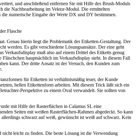
rtiert, und anschließend entfernen Sie mit Hilfe des Brush-Moduls
ich die Nachbearbeitung im Vektor-Modul. Die ermittelten
durch die numerische Eingabe der Werte DX und DY bestimmen.
 der Flasche
at. Genau hierin liegt die Problematik der Etiketten-Gestaltung. Der
recht werden. Es gibt verschiedene Lösungsansätze. Der eine geht
as Verkaufsdisplay muß also auf einem Drittel des Etiketts genug
e Fläschchen hauptsächlich im Verkaufsdisplay sieht. In diesem Fall
 haben kann. Der dritte Ansatz ist der Versuch, den Kunden zum
e.
nzformen für Etiketten ist verhältnismäßig teuer, der Kunde
tzten, hellen Etikettenform arbeiten. Mit diesem Trick läßt sich ein
Betrachter-Perspektive zu einem Oval verwandelt. Sie sollten von
wurde mit Hilfe der Rasterflächen in Calamus SL eine
rstehenden Seiten mit weißen Rasterflächen-Rahmen abgedeckt. So kann
, allerdings schwarz auf weiß, gewünscht ist weiß auf schwarz. Kein
 nicht leicht zu finden. Die beste Lösung ist die Verwendung