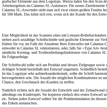
grafischer Elemente aus dem Logotype. Hierzu laden Sie den Scan de
Arbeitsergebnis im Calamus SL-Autotracer. Die neuen Zierelemente ha
Calamus SL-Anwender sieht man sich zwar einem großen Fundus hervor
für 500 Mark. Das lohnt sich erst, wenn sich der Kunde für den Entwu
Eine Möglichkeit ist das Scannen eines mit Letraset-Reibebuchstabe
stehen auch unzählige Schriftschnitte und grafische Elemente zur Ver
Haben Sie vor, im Falle der Annahme Ihres Entwurfes mit Calamus-Cl
entweder in Calamus SL vektorisieren, oder, falls Sie »Type Art« be
sämtliche Kerning- und Textbearbeitungsfunktionen von Calamus SL f
für Folgeaufträge.
Die Schriftwahl sollte sich am Produkt und dessen Zielgruppe sowie
richtigen Schnitt beeinflußt den Entwurf ungemein. Schließlich besteht
Ist das Logotype sehr aufmerksamkeitsstark, sollte die Schrift harmo
hervorgehoben sein. Die Anzahl der möglichen Kombinationen ist unendl
Chance, den Geschmack des Kunden zu treffen.
Natürlich richten sich die Anzahl der Entwürfe und der Zeitaufwand 
allerdings ein Kinderspiel. Sie kopieren einfach den ersten Entwurf 
etc. Neben jeden Entwurf sollten Sie die Poduktsimulation (in diesem 
das Etikett austauschen.