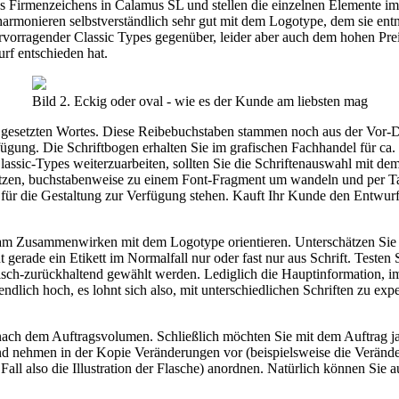
s Firmenzeichens in Calamus SL und stellen die einzelnen Elemente im 
rmonieren selbstverständlich sehr gut mit dem Logotype, dem sie entn
ragender Classic Types gegenüber, leider aber auch dem hohen Preis 
rf entschieden hat.
Bild 2. Eckig oder oval - wie es der Kunde am liebsten mag
n gesetzten Wortes. Diese Reibebuchstaben stammen noch aus der Vor-D
fügung. Die Schriftbogen erhalten Sie im grafischen Fachhandel für ca.
assic-Types weiterzuarbeiten, sollten Sie die Schriftenauswahl mit de
sitzen, buchstabenweise zu einem Font-Fragment um wandeln und per Tas
ür die Gestaltung zur Verfügung stehen. Kauft Ihr Kunde den Entwurf,
 am Zusammenwirken mit dem Logotype orientieren. Unterschätzen Sie n
 gerade ein Etikett im Normalfall nur oder fast nur aus Schrift. Testen 
nisch-zurückhaltend gewählt werden. Lediglich die Hauptinformation, im
ich hoch, es lohnt sich also, mit unterschiedlichen Schriften zu exper
nach dem Auftragsvolumen. Schließlich möchten Sie mit dem Auftrag ja
und nehmen in der Kopie Veränderungen vor (beispielsweise die Verände
Fall also die Illustration der Flasche) anordnen. Natürlich können Sie a