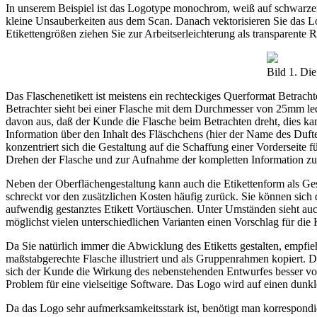
In unserem Beispiel ist das Logotype monochrom, weiß auf schwarzem
kleine Unsauberkeiten aus dem Scan. Danach vektorisieren Sie das Log
Etikettengrößen ziehen Sie zur Arbeitserleichterung als transparent
Bild 1. Die
Das Flaschenetikett ist meistens ein rechteckiges Querformat Betracht
Betrachter sieht bei einer Flasche mit dem Durchmesser von 25mm ledi
davon aus, daß der Kunde die Flasche beim Betrachten dreht, dies kan
Information über den Inhalt des Fläschchens (hier der Name des Dufte
konzentriert sich die Gestaltung auf die Schaffung einer Vorderseite 
Drehen der Flasche und zur Aufnahme der kompletten Information zu b
Neben der Oberflächengestaltung kann auch die Etikettenform als Ges
schreckt vor den zusätzlichen Kosten häufig zurück. Sie können sich d
aufwendig gestanztes Etikett Vortäuschen. Unter Umständen sieht auch
möglichst vielen unterschiedlichen Varianten einen Vorschlag für die
Da Sie natürlich immer die Abwicklung des Etiketts gestalten, empfi
maßstabgerechte Flasche illustriert und als Gruppenrahmen kopiert. D
sich der Kunde die Wirkung des nebenstehenden Entwurfes besser vorst
Problem für eine vielseitige Software. Das Logo wird auf einen dunk
Da das Logo sehr aufmerksamkeitsstark ist, benötigt man korrespondi