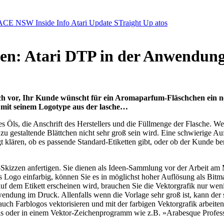
ACE NSW Inside Info
Atari Update
STraight Up
atos
hen: Atari DTP in der Anwendun
sich vor, Ihr Kunde wünscht für ein Aromaparfum-Fläschchen ein ne
 mit seinem Logotype aus der lasche…
Öls, die Anschrift des Herstellers und die Füllmenge der Flasche. Wen
s zu gestaltende Blättchen nicht sehr groß sein wird. Eine schwierige A
ngt klären, ob es passende Standard-Etiketten gibt, oder ob der Kunde be
ft-Skizzen anfertigen. Sie dienen als Ideen-Sammlung vor der Arbeit a
as Logo einfarbig, können Sie es in möglichst hoher Auflösung als Bit
uf dem Etikett erscheinen wird, brauchen Sie die Vektorgrafik nur weni
wendung im Druck. Allenfalls wenn die Vorlage sehr groß ist, kann der 
uch Farblogos vektorisieren und mit der farbigen Vektorgrafik arbeite
s oder in einem Vektor-Zeichenprogramm wie z.B. »Arabesque Profess