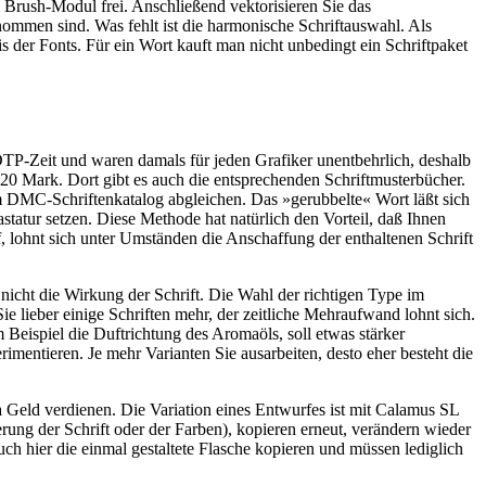
Brush-Modul frei. Anschließend vektorisieren Sie das
ommen sind. Was fehlt ist die harmonische Schriftauswahl. Als
der Fonts. Für ein Wort kauft man nicht unbedingt ein Schriftpaket
TP-Zeit und waren damals für jeden Grafiker unentbehrlich, deshalb
 20 Mark. Dort gibt es auch die entsprechenden Schriftmusterbücher.
m DMC-Schriftenkatalog abgleichen. Das »gerubbelte« Wort läßt sich
tatur setzen. Diese Methode hat natürlich den Vorteil, daß Ihnen
 lohnt sich unter Umständen die Anschaffung der enthaltenen Schrift
icht die Wirkung der Schrift. Die Wahl der richtigen Type im
Sie lieber einige Schriften mehr, der zeitliche Mehraufwand lohnt sich.
 Beispiel die Duftrichtung des Aromaöls, soll etwas stärker
imentieren. Je mehr Varianten Sie ausarbeiten, desto eher besteht die
 Geld verdienen. Die Variation eines Entwurfes ist mit Calamus SL
rung der Schrift oder der Farben), kopieren erneut, verändern wieder
uch hier die einmal gestaltete Flasche kopieren und müssen lediglich