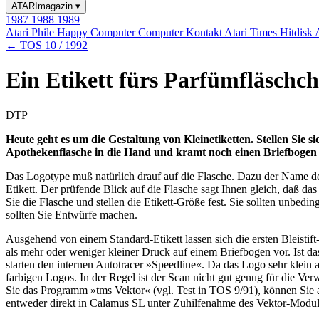
ATARImagazin
▾
1987
1988
1989
Atari Phile
Happy Computer
Computer Kontakt
Atari Times
Hitdisk
← TOS 10 / 1992
Ein Etikett fürs Parfümfläschc
DTP
Heute geht es um die Gestaltung von Kleinetiketten. Stellen Sie 
Apothekenflasche in die Hand und kramt noch einen Briefbogen
Das Logotype muß natürlich drauf auf die Flasche. Dazu der Name des 
Etikett. Der prüfende Blick auf die Flasche sagt Ihnen gleich, daß da
Sie die Flasche und stellen die Etikett-Größe fest. Sie sollten unbedi
sollten Sie Entwürfe machen.
Ausgehend von einem Standard-Etikett lassen sich die ersten Bleisti
als mehr oder weniger kleiner Druck auf einem Briefbogen vor. Ist d
starten den internen Autotracer »Speedline«. Da das Logo sehr klein a
farbigen Logos. In der Regel ist der Scan nicht gut genug für die Ver
Sie das Programm »tms Vektor« (vgl. Test in TOS 9/91), können Sie a
entweder direkt in Calamus SL unter Zuhilfenahme des Vektor-Modul