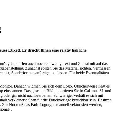
g
ues Etikett. Er druckt Ihnen eine relativ häßliche
n's geht, dürfen auch noch ein wenig Text und Zierrat mit auf das
ufgabenstellung. Zunächst sollten Sie das Material sichten. Vermessen
reit ist, Sonderformen anfertigen zu lassen. Für beide Eventualitäten
m Monitor. Danach widmen Sie sich dem Logo. Üblicherweise liegt es
map einscannen. Das gescante Bild importieren Sie in Calamus SL und
g oder gar nicht nachbearbeiten. Schwieriger verhält es sich mit
stark verkleinerte Scan für die Druckvorlage brauchbar sein. Besitzen
n. Zur Not muß das Farb-Logotype manuell vektorisiert werden,
ional«.