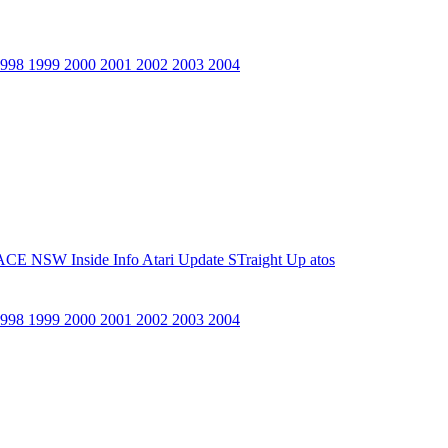
1998
1999
2000
2001
2002
2003
2004
ACE NSW Inside Info
Atari Update
STraight Up
atos
1998
1999
2000
2001
2002
2003
2004