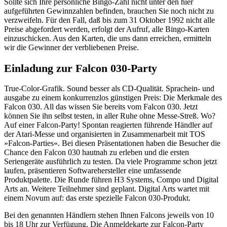
Sollte sich Ihre persönliche Bingo-Zahl nicht unter den hier
aufgeführten Gewinnzahlen befinden, brauchen Sie noch nicht zu
verzweifeln. Für den Fall, daß bis zum 31 Oktober 1992 nicht alle
Preise abgefordert werden, erfolgt der Aufruf, alle Bingo-Karten
einzuschicken. Aus den Karten, die uns dann erreichen, ermitteln
wir die Gewinner der verbliebenen Preise.
Einladung zur Falcon 030-Party
True-Color-Grafik. Sound besser als CD-Qualität. Sprachein- und
ausgabe zu einem konkurrenzlos günstigen Preis: Die Merkmale des
Falcon 030. All das wissen Sie bereits vom Falcon 030. Jetzt
können Sie ihn selbst testen, in aller Ruhe ohne Messe-Streß. Wo?
Auf einer Falcon-Party! Spontan reagierten führende Händler auf
der Atari-Messe und organisierten in Zusammenarbeit mit TOS
»Falcon-Parties«. Bei diesen Präsentationen haben die Besucher die
Chance den Falcon 030 hautnah zu erleben und die ersten
Seriengeräte ausführlich zu testen. Da viele Programme schon jetzt
laufen, präsentieren Softwarehersteller eine umfassende
Produktpalette. Die Runde führen H3 Systems, Compo und Digital
Arts an. Weitere Teilnehmer sind geplant. Digital Arts wartet mit
einem Novum auf: das erste spezielle Falcon 030-Produkt.
Bei den genannten Händlern stehen Ihnen Falcons jeweils von 10
bis 18 Uhr zur Verfügung. Die Anmeldekarte zur Falcon-Party