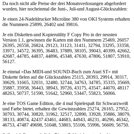
Da noch nicht alle Preise der drei Monatsverlosungen abgefordert
wurden, hier nocheinmal die Juni-, Juli-und August-Glückszahlen:
Je einen 24-Nadeldrucker Microline 380 von OKI Systems erhalten
die Nummern 25899, 26402 und 39816.
Je ein Disketten-und Kopierutility F Copy Pro in der neusten
Version 1.1, gewinnen die Karten mit den Nummern 25469, 26057
26395, 26558, 26824, 29123, 31123, 31411, 32794, 33295, 33358,
33971, 34572, 36395, 36483, 37889, 38105, 39043, 40399, 42662,
42687, 44785, 44837, 44896, 45348, 47630, 47806, 51807, 53910,
56127.
Je einmal »Das MIDI-und SOUND-Buch zum Atari ST« mit
Diskette fielen auf die Glückszahlen 25115, 28393, 29914, 30317,
30629, 31665, 32031, 32480, 32744, 34763, 34785, 35335, 35669,
35887, 35958, 36443, 38943, 39726, 43175, 43547, 44070, 48117
48263, 50737, 51590, 51642, 52960, 53447, 55823, 56066.
Je eine TOS Game Edition, die 4 mal Spielespaß für Schwarzweiß
und Farbe bietet, erhalten die Gewinnzahlen 25274, 26165, 27952,
30703, 30744, 30820, 31962, 32517, 32890, 33928, 35886, 38079,
38133, 40874, 42437 43461, 44683, 44943, 46231, 46296, 46342,
46753, 47487 49698, 51048, 53803, 55106, 55996, 56609, 56750.