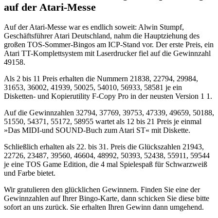
auf der Atari-Messe
Auf der Atari-Messe war es endlich soweit: Alwin Stumpf,
Geschäftsführer Atari Deutschland, nahm die Hauptziehung des
großen TOS-Sommer-Bingos am ICP-Stand vor. Der erste Preis, ein
Atari TT-Komplettsystem mit Laserdrucker fiel auf die Gewinnzahl
49158.
Als 2 bis 11 Preis erhalten die Nummern 21838, 22794, 29984,
31653, 36002, 41939, 50025, 54010, 56933, 58581 je ein
Disketten- und Kopierutility F-Copy Pro in der neusten Version 1 1.
Auf die Gewinnzahlen 32794, 37769, 39753, 47339, 49659, 50188,
51550, 54371, 55172, 58955 wartet als 12 bis 21 Preis je einmal
»Das MIDI-und SOUND-Buch zum Atari ST« mit Diskette.
Schließlich erhalten als 22. bis 31. Preis die Glückszahlen 21943,
22726, 23487, 39560, 46604, 48992, 50393, 52438, 55911, 59544
je eine TOS Game Edition, die 4 mal Spielespaß für Schwarzweiß
und Farbe bietet.
Wir gratulieren den glücklichen Gewinnern. Finden Sie eine der
Gewinnzahlen auf Ihrer Bingo-Karte, dann schicken Sie diese bitte
sofort an uns zurück. Sie erhalten Ihren Gewinn dann umgehend.