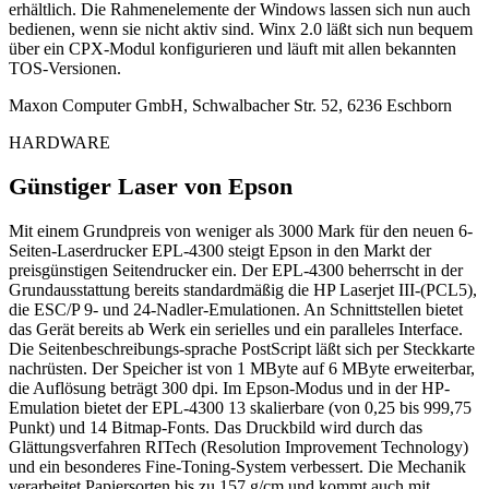
erhältlich. Die Rahmenelemente der Windows lassen sich nun auch
bedienen, wenn sie nicht aktiv sind. Winx 2.0 läßt sich nun bequem
über ein CPX-Modul konfigurieren und läuft mit allen bekannten
TOS-Versionen.
Maxon Computer GmbH, Schwalbacher Str. 52, 6236 Eschborn
HARDWARE
Günstiger Laser von Epson
Mit einem Grundpreis von weniger als 3000 Mark für den neuen 6-
Seiten-Laserdrucker EPL-4300 steigt Epson in den Markt der
preisgünstigen Seitendrucker ein. Der EPL-4300 beherrscht in der
Grundausstattung bereits standardmäßig die HP Laserjet III-(PCL5),
die ESC/P 9- und 24-Nadler-Emulationen. An Schnittstellen bietet
das Gerät bereits ab Werk ein serielles und ein paralleles Interface.
Die Seitenbeschreibungs-sprache PostScript läßt sich per Steckkarte
nachrüsten. Der Speicher ist von 1 MByte auf 6 MByte erweiterbar,
die Auflösung beträgt 300 dpi. Im Epson-Modus und in der HP-
Emulation bietet der EPL-4300 13 skalierbare (von 0,25 bis 999,75
Punkt) und 14 Bitmap-Fonts. Das Druckbild wird durch das
Glättungsverfahren RITech (Resolution Improvement Technology)
und ein besonderes Fine-Toning-System verbessert. Die Mechanik
verarbeitet Papiersorten bis zu 157 g/cm und kommt auch mit