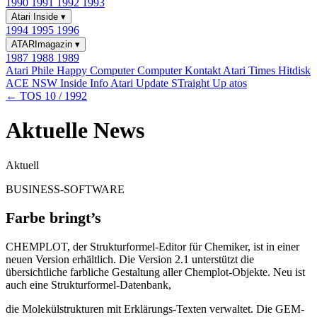
1990
1991
1992
1993
Atari Inside
▾
1994
1995
1996
ATARImagazin
▾
1987
1988
1989
Atari Phile
Happy Computer
Computer Kontakt
Atari Times
Hitdisk
ACE NSW Inside Info
Atari Update
STraight Up
atos
← TOS 10 / 1992
Aktuelle News
Aktuell
BUSINESS-SOFTWARE
Farbe bringt’s
CHEMPLOT, der Strukturformel-Editor für Chemiker, ist in einer
neuen Version erhältlich. Die Version 2.1 unterstützt die
übersichtliche farbliche Gestaltung aller Chemplot-Objekte. Neu ist
auch eine Strukturformel-Datenbank,
die Molekülstrukturen mit Erklärungs-Texten verwaltet. Die GEM-