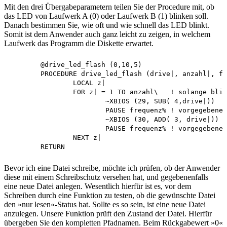
Mit den drei Übergabeparametern teilen Sie der Procedure mit, ob
das LED von Laufwerk A (0) oder Laufwerk B (1) blinken soll.
Danach bestimmen Sie, wie oft und wie schnell das LED blinkt.
Somit ist dem Anwender auch ganz leicht zu zeigen, in welchem
Laufwerk das Programm die Diskette erwartet.
	@drive_led_flash (0,10,5)

	PROCEDURE drive_led_flash (drive|, anzahl|, frequenz%)

		LOCAL z|

		FOR z| = 1 TO anzahl\	! solange blinken wie vorgegeben

			~XBIOS (29, SUB( 4,drive|))	! LED vom Laufwerk einschalten

			PAUSE frequenz%	! vorgegebene Pause

			~XBIOS (30, ADD( 3, drive|))	! LED vom laufwerk ausschalten

			PAUSE frequenz%	! vorgegebene Pause

		NEXT z|

Bevor ich eine Datei schreibe, möchte ich prüfen, ob der Anwender
diese mit einem Schreibschutz versehen hat, und gegebenenfalls
eine neue Datei anlegen. Wesentlich hierfür ist es, vor dem
Schreiben durch eine Funktion zu testen, ob die gewünschte Datei
den »nur lesen«-Status hat. Sollte es so sein, ist eine neue Datei
anzulegen. Unsere Funktion prüft den Zustand der Datei. Hierfür
übergeben Sie den kompletten Pfadnamen. Beim Rückgabewert »0«