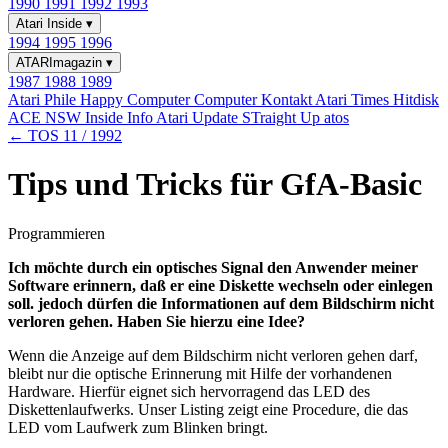
1990
1991
1992
1993
Atari Inside
▾
1994
1995
1996
ATARImagazin
▾
1987
1988
1989
Atari Phile
Happy Computer
Computer Kontakt
Atari Times
Hitdisk
ACE NSW Inside Info
Atari Update
STraight Up
atos
← TOS 11 / 1992
Tips und Tricks für GfA-Basic
Programmieren
Ich möchte durch ein optisches Signal den Anwender meiner
Software erinnern, daß er eine Diskette wechseln oder einlegen
soll. jedoch dürfen die Informationen auf dem Bildschirm nicht
verloren gehen. Haben Sie hierzu eine Idee?
Wenn die Anzeige auf dem Bildschirm nicht verloren gehen darf,
bleibt nur die optische Erinnerung mit Hilfe der vorhandenen
Hardware. Hierfür eignet sich hervorragend das LED des
Diskettenlaufwerks. Unser Listing zeigt eine Procedure, die das
LED vom Laufwerk zum Blinken bringt.