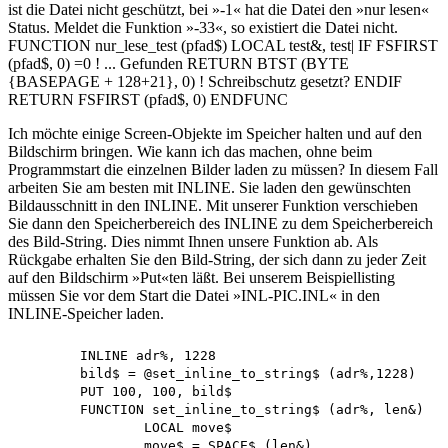
ist die Datei nicht geschützt, bei »-1« hat die Datei den »nur lesen«
Status. Meldet die Funktion »-33«, so existiert die Datei nicht.
FUNCTION nur_lese_test (pfad$) LOCAL test&, test| IF FSFIRST
(pfad$, 0) =0 ! ... Gefunden RETURN BTST (BYTE
{BASEPAGE + 128+21}, 0) ! Schreibschutz gesetzt? ENDIF
RETURN FSFIRST (pfad$, 0) ENDFUNC
Ich möchte einige Screen-Objekte im Speicher halten und auf den
Bildschirm bringen. Wie kann ich das machen, ohne beim
Programmstart die einzelnen Bilder laden zu müssen? In diesem Fall
arbeiten Sie am besten mit INLINE. Sie laden den gewünschten
Bildausschnitt in den INLINE. Mit unserer Funktion verschieben
Sie dann den Speicherbereich des INLINE zu dem Speicherbereich
des Bild-String. Dies nimmt Ihnen unsere Funktion ab. Als
Rückgabe erhalten Sie den Bild-String, der sich dann zu jeder Zeit
auf den Bildschirm »Put«ten läßt. Bei unserem Beispiellisting
müssen Sie vor dem Start die Datei »INL-PIC.INL« in den
INLINE-Speicher laden.
	INLINE adr%, 1228

	bild$ = @set_inline_to_string$ (adr%,1228)

	PUT 100, 100, bild$

	FUNCTION set_inline_to_string$ (adr%, len&)

		LOCAL move$

		move$ = SPACE$ (len&)
