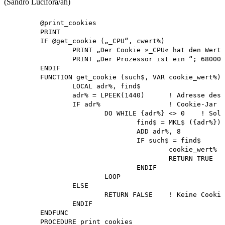
(Sandro Lucifora/ah)
	@print_cookies

	PRINT

	IF @get_cookie („_CPU“, cwert%)

		PRINT „Der Cookie »_CPU« hat den Wert “; cwert%

		PRINT „Der Prozessor ist ein “; 68000 + cwert%

	ENDIF

	FUNCTION get_cookie (such$, VAR cookie_wert%)

		LOCAL adr%, find$

		adr% = LPEEK(1440)	! Adresse des Cookie-Jar

		IF adr%			! Cookie-Jar vorhanden

			DO WHILE {adr%} <> 0	! Solange suchen bis zum Nullcookie ...

				find$ = MKL$ ({adr%})

				ADD adr%, 8

				IF such$ = find$	! ... oder der Eintrag gefunden ist ...

					cookie_wert% = {SUB(adr%,4)}

					RETURN TRUE	! Dann TRUE zurück

				ENDIF

			LOOP

		ELSE

			RETURN FALSE	! Keine Cookie gefunden, dann FALSE zurück

		ENDIF

	ENDFUNC

	PROCEDURE print_cookies
