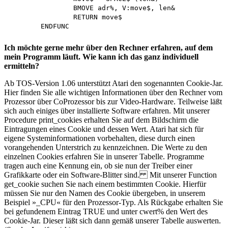
		BMOVE adr%, V:move$, len&

		RETURN move$

Ich möchte gerne mehr über den Rechner erfahren, auf dem
mein Programm läuft. Wie kann ich das ganz individuell
ermitteln?
Ab TOS-Version 1.06 unterstützt Atari den sogenannten Cookie-Jar.
Hier finden Sie alle wichtigen Informationen über den Rechner vom
Prozessor über CoProzessor bis zur Video-Hardware. Teilweise läßt
sich auch einiges über installierte Software erfahren. Mit unserer
Procedure print_cookies erhalten Sie auf dem Bildschirm die
Eintragungen eines Cookie und dessen Wert. Atari hat sich für
eigene Systeminformationen vorbehalten, diese durch einen
vorangehenden Unterstrich zu kennzeichnen. Die Werte zu den
einzelnen Cookies erfahren Sie in unserer Tabelle. Programme
tragen auch eine Kennung ein, ob sie nun der Treiber einer
Grafikkarte oder ein Software-Blitter sind. Mit unserer Function
get_cookie suchen Sie nach einem bestimmten Cookie. Hierfür
müssen Sie nur den Namen des Cookie übergeben, in unserem
Beispiel »_CPU« für den Prozessor-Typ. Als Rückgabe erhalten Sie
bei gefundenem Eintrag TRUE und unter cwert% den Wert des
Cookie-Jar. Dieser läßt sich dann gemäß unserer Tabelle auswerten.