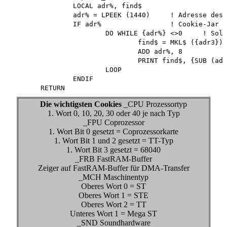
		LOCAL adr%, find$

		adr% = LPEEK (1440)	! Adresse des Cookie-Jar

		IF adr%			! Cookie-Jar vorhanden

			DO WHILE {adr%} <>0	! Solange ausgeben, bis zum Nullcookie

				find$ = MKL$ ({adr3})

				ADD adr%, 8

				PRINT find$, {SUB (adr%, 4)} BIN$ ({SUB (adr%, 4)}, 32)

			LOOP

		ENDIF

Die wichtigsten Cookies
_CPU Prozessortyp
1. Wort 0, 10, 20, 30 oder 40 je nach Typ
_FPU Coprozessor
1. Wort Bit 0 gesetzt = Coprozessorkarte
1. Wort Bit 1 und 2 gesetzt = TT-Typ
1. Wort Bit 3 gesetzt = 68040
_FRB FastRAM-Buffer
Zeiger auf FastRAM-Buffer für DMA-Transfer
_MCH Maschinentyp
Oberes Wort 0 = ST
Oberes Wort 1 = STE
Oberes Wort 2 = TT
Unteres Wort 1 = Mega ST
_SND Soundhardware