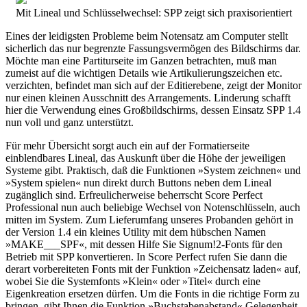
Mit Lineal und Schlüsselwechsel: SPP zeigt sich praxisorientiert
Eines der leidigsten Probleme beim Notensatz am Computer stellt
sicherlich das nur begrenzte Fassungsvermögen des Bildschirms dar.
Möchte man eine Partiturseite im Ganzen betrachten, muß man
zumeist auf die wichtigen Details wie Artikulierungszeichen etc.
verzichten, befindet man sich auf der Editierebene, zeigt der Monitor
nur einen kleinen Ausschnitt des Arrangements. Linderung schafft
hier die Verwendung eines Großbildschirms, dessen Einsatz SPP 1.4
nun voll und ganz unterstützt.
Für mehr Übersicht sorgt auch ein auf der Formatierseite
einblendbares Lineal, das Auskunft über die Höhe der jeweiligen
Systeme gibt. Praktisch, daß die Funktionen »System zeichnen« und
»System spielen« nun direkt durch Buttons neben dem Lineal
zugänglich sind. Erfreulicherweise beherrscht Score Perfect
Professional nun auch beliebige Wechsel von Notenschlüsseln, auch
mitten im System. Zum Lieferumfang unseres Probanden gehört in
der Version 1.4 ein kleines Utility mit dem hübschen Namen
»MAKE___SPF«, mit dessen Hilfe Sie Signum!2-Fonts für den
Betrieb mit SPP konvertieren. In Score Perfect rufen Sie dann die
derart vorbereiteten Fonts mit der Funktion »Zeichensatz laden« auf,
wobei Sie die Systemfonts »Klein« oder »Titel« durch eine
Eigenkreation ersetzen dürfen. Um die Fonts in die richtige Form zu
bringen, gibt Ihnen die Funktion »Buchstabenabstand« Gelegenheit,