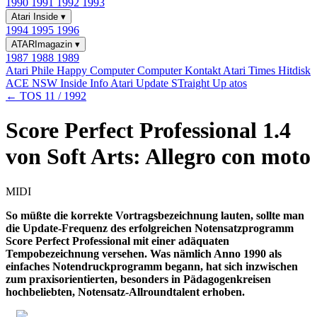
1990
1991
1992
1993
Atari Inside
▾
1994
1995
1996
ATARImagazin
▾
1987
1988
1989
Atari Phile
Happy Computer
Computer Kontakt
Atari Times
Hitdisk
ACE NSW Inside Info
Atari Update
STraight Up
atos
← TOS 11 / 1992
Score Perfect Professional 1.4
von Soft Arts: Allegro con moto
MIDI
So müßte die korrekte Vortragsbezeichnung lauten, sollte man
die Update-Frequenz des erfolgreichen Notensatzprogramm
Score Perfect Professional mit einer adäquaten
Tempobezeichnung versehen. Was nämlich Anno 1990 als
einfaches Notendruckprogramm begann, hat sich inzwischen
zum praxisorientierten, besonders in Pädagogenkreisen
hochbeliebten, Notensatz-Allroundtalent erhoben.