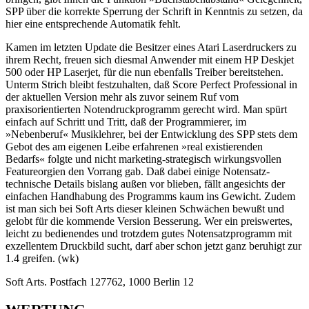
SPP über die korrekte Sperrung der Schrift in Kenntnis zu setzen, da
hier eine entsprechende Automatik fehlt.
Kamen im letzten Update die Besitzer eines Atari Laserdruckers zu
ihrem Recht, freuen sich diesmal Anwender mit einem HP Deskjet
500 oder HP Laserjet, für die nun ebenfalls Treiber bereitstehen.
Unterm Strich bleibt festzuhalten, daß Score Perfect Professional in
der aktuellen Version mehr als zuvor seinem Ruf vom
praxisorientierten Notendruckprogramm gerecht wird. Man spürt
einfach auf Schritt und Tritt, daß der Programmierer, im
»Nebenberuf« Musiklehrer, bei der Entwicklung des SPP stets dem
Gebot des am eigenen Leibe erfahrenen »real existierenden
Bedarfs« folgte und nicht marketing-strategisch wirkungsvollen
Featureorgien den Vorrang gab. Daß dabei einige Notensatz-
technische Details bislang außen vor blieben, fällt angesichts der
einfachen Handhabung des Programms kaum ins Gewicht. Zudem
ist man sich bei Soft Arts dieser kleinen Schwächen bewußt und
gelobt für die kommende Version Besserung. Wer ein preiswertes,
leicht zu bedienendes und trotzdem gutes Notensatzprogramm mit
exzellentem Druckbild sucht, darf aber schon jetzt ganz beruhigt zur
1.4 greifen. (wk)
Soft Arts. Postfach 127762, 1000 Berlin 12