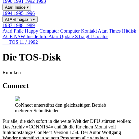
1990
1991
1992
1993
Atari Inside
▾
1994
1995
1996
ATARImagazin
▾
1987
1988
1989
Atari Phile
Happy Computer
Computer Kontakt
Atari Times
Hitdisk
ACE NSW Inside Info
Atari Update
STraight Up
atos
← TOS 11 / 1992
Die TOS-Disk
Rubriken
Connect
CoNnect unterstützt den gleichzeitigen Betrieb
mehrerer Schnittstellen
Für alle, die sich sofort in die weite Welt der DFU stürzen wollen:
Das Archiv »CONN154« enthält die für einen Monat voll
funktionsfähige ConNect-Version 1.54. Der Autor Wolfgang
Wander unterstützt in seinem Programm alle gängigen