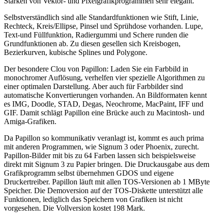
Stärken von Vektor- und Pixelgrafikprogrammen sehr elegant.
Selbstverständlich sind alle Standardfunktionen wie Stift, Linie,
Rechteck, Kreis/Ellipse, Pinsel und Sprühdose vorhanden. Lupe,
Text-und Füllfunktion, Radiergummi und Schere runden die
Grundfunktionen ab. Zu diesen gesellen sich Kreisbogen,
Bezierkurven, kubische Splines und Polygone.
Der besondere Clou von Papillon: Laden Sie ein Farbbild in
monochromer Auflösung, verhelfen vier spezielle Algorithmen zu
einer optimalen Darstellung. Aber auch für Farbbilder sind
automatische Konvertierungen vorhanden. An Bildformaten kennt
es IMG, Doodle, STAD, Degas, Neochrome, MacPaint, IFF und
GIF. Damit schlägt Papillon eine Brücke auch zu Macintosh- und
Amiga-Grafiken.
Da Papillon so kommunikativ veranlagt ist, kommt es auch prima
mit anderen Programmen, wie Signum 3 oder Phoenix, zurecht.
Papillon-Bilder mit bis zu 64 Farben lassen sich beispielsweise
direkt mit Signum 3 zu Papier bringen. Die Druckausgabe aus dem
Grafikprogramm selbst übernehmen GDOS und eigene
Druckertreiber. Papillon läuft mit allen TOS-Versionen ab 1 MByte
Speicher. Die Demoversion auf der TOS-Diskette unterstützt alle
Funktionen, lediglich das Speichern von Grafiken ist nicht
vorgesehen. Die Vollversion kostet 198 Mark.