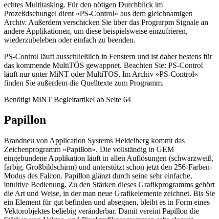
echtes Multitasking. Für den nötigen Durchblick im
Prozeßdschungel dient »PS-Control« aus dem gleichnamigen
Archiv. Außerdem verschicken Sie über das Prograrpm Signale an
andere Applikationen, um diese beispielsweise einzufrieren,
wiederzubeleben oder einfach zu beenden.
PS-Control läuft ausschließlich in Fenstern und ist daher bestens für
das kommende MultiTÖS gewappnet. Beachten Sie: PS-Control
läuft nur unter MiNT oder MultiTOS. Im Archiv »PS-Control«
finden Sie außerdem die Quelltexte zum Programm.
Benötigt MiNT Begleitartikel ab Seite 64
Papillon
Brandneu von Application Systems Heidelberg kommt das
Zeichenprogramm »Papillon«. Die vollständig in GEM
eingebundene Applikation läuft in allen Auflösungen (schwarzweiß,
farbig, Großbildschirm) und unterstützt schon jetzt den 256-Farben-
Modus des Falcon. Papillon glänzt durch seine sehr einfache,
intuitive Bedienung. Zu den Stärken dieses Grafikprogramms gehört
die Art und Weise, in der man neue Grafikelemente zeichnet. Bis Sie
ein Element für gut befinden und absegnen, bleibt es in Form eines
Vektorobjektes beliebig veränderbar. Damit vereint Papillon die