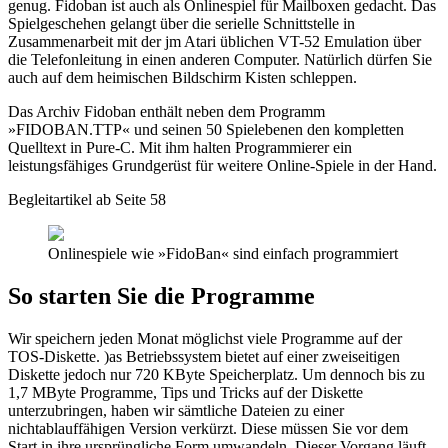
genug. Fidoban ist auch als Onlinespiel für Mailboxen gedacht. Das
Spielgeschehen gelangt über die serielle Schnittstelle in
Zusammenarbeit mit der jm Atari üblichen VT-52 Emulation über
die Telefonleitung in einen anderen Computer. Natürlich dürfen Sie
auch auf dem heimischen Bildschirm Kisten schleppen.
Das Archiv Fidoban enthält neben dem Programm
»FIDOBAN.TTP« und seinen 50 Spielebenen den kompletten
Quelltext in Pure-C. Mit ihm halten Programmierer ein
leistungsfähiges Grundgerüst für weitere Online-Spiele in der Hand.
Begleitartikel ab Seite 58
Onlinespiele wie »FidoBan« sind einfach programmiert
So starten Sie die Programme
Wir speichern jeden Monat möglichst viele Programme auf der
TOS-Diskette. )as Betriebssystem bietet auf einer zweiseitigen
Diskette jedoch nur 720 KByte Speicherplatz. Um dennoch bis zu
1,7 MByte Programme, Tips und Tricks auf der Diskette
unterzubringen, haben wir sämtliche Dateien zu einer
nichtablauffähigen Version verkürzt. Diese müssen Sie vor dem
Start in ihre ursprüngliche Form umwandeln. Dieser Vorgang läuft