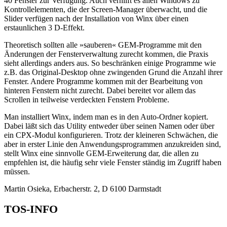
40 Fenster zur Verfügung. Auch verhilft es allen Windows zu
Kontrollelementen, die der Screen-Manager überwacht, und die
Slider verfügen nach der Installation von Winx über einen
erstaunlichen 3 D-Effekt.
Theoretisch sollten alle »sauberen« GEM-Programme mit den
Änderungen der Fensterverwaltung zurecht kommen, die Praxis
sieht allerdings anders aus. So beschränken einige Programme wie
z.B. das Original-Desktop ohne zwingenden Grund die Anzahl ihrer
Fenster. Andere Programme kommen mit der Bearbeitung von
hinteren Fenstern nicht zurecht. Dabei bereitet vor allem das
Scrollen in teilweise verdeckten Fenstern Probleme.
Man installiert Winx, indem man es in den Auto-Ordner kopiert.
Dabei läßt sich das Utility entweder über seinen Namen oder über
ein CPX-Modul konfigurieren. Trotz der kleineren Schwächen, die
aber in erster Linie den Anwendungsprogrammen anzukreiden sind,
stellt Winx eine sinnvolle GEM-Erweiterung dar, die allen zu
empfehlen ist, die häufig sehr viele Fenster ständig im Zugriff haben
müssen.
Martin Osieka, Erbacherstr. 2, D 6100 Darmstadt
TOS-INFO