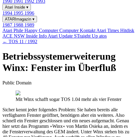
1990
1991
1992
1993
Atari Inside
▾
1994
1995
1996
ATARImagazin
▾
1987
1988
1989
Atari Phile
Happy Computer
Computer Kontakt
Atari Times
Hitdisk
ACE NSW Inside Info
Atari Update
STraight Up
atos
← TOS 11 / 1992
Betriebssystemerweiterung
Winx: Fenster im Überfluß
Public Domain
Mit Winx schafft sogar TOS 1.04 mehr als vier Fenster
Sicher kennt jeder folgendes Problem: Sie haben bereits alle
verfügbaren Fenster geöffnet, benötigen aber ein weiteres. Also
schnell ein Fenster geschlossen und ein neues aufgemacht. Genau
hier setzt das Programm »Winx« von Martin Osieka an, indem es
die Fensterverwaltung des GEM ändert. Unter Winx stehen bis zu