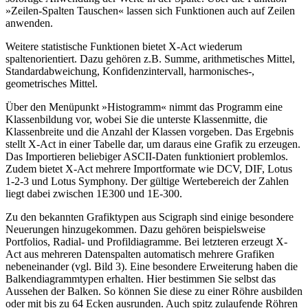
»Zeilen-Spalten Tauschen« lassen sich Funktionen auch auf Zeilen
anwenden.
Weitere statistische Funktionen bietet X-Act wiederum
spaltenorientiert. Dazu gehören z.B. Summe, arithmetisches Mittel,
Standardabweichung, Konfidenzintervall, harmonisches-,
geometrisches Mittel.
Über den Menüpunkt »Histogramm« nimmt das Programm eine
Klassenbildung vor, wobei Sie die unterste Klassenmitte, die
Klassenbreite und die Anzahl der Klassen vorgeben. Das Ergebnis
stellt X-Act in einer Tabelle dar, um daraus eine Grafik zu erzeugen.
Das Importieren beliebiger ASCII-Daten funktioniert problemlos.
Zudem bietet X-Act mehrere Importformate wie DCV, DIF, Lotus
1-2-3 und Lotus Symphony. Der gültige Wertebereich der Zahlen
liegt dabei zwischen 1E300 und 1E-300.
Zu den bekannten Grafiktypen aus Scigraph sind einige besondere
Neuerungen hinzugekommen. Dazu gehören beispielsweise
Portfolios, Radial- und Profildiagramme. Bei letzteren erzeugt X-
Act aus mehreren Datenspalten automatisch mehrere Grafiken
nebeneinander (vgl. Bild 3). Eine besondere Erweiterung haben die
Balkendiagrammtypen erhalten. Hier bestimmen Sie selbst das
Aussehen der Balken. So können Sie diese zu einer Röhre ausbilden
oder mit bis zu 64 Ecken ausrunden. Auch spitz zulaufende Röhren