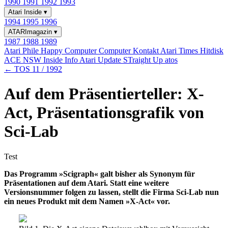
1990
1991
1992
1993
Atari Inside
▾
1994
1995
1996
ATARImagazin
▾
1987
1988
1989
Atari Phile
Happy Computer
Computer Kontakt
Atari Times
Hitdisk
ACE NSW Inside Info
Atari Update
STraight Up
atos
← TOS 11 / 1992
Auf dem Präsentierteller: X-
Act, Präsentationsgrafik von
Sci-Lab
Test
Das Programm »Scigraph« galt bisher als Synonym für
Präsentationen auf dem Atari. Statt eine weitere
Versionsnummer folgen zu lassen, stellt die Firma Sci-Lab nun
ein neues Produkt mit dem Namen »X-Act« vor.