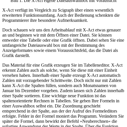
Bild 1. Die X-Act eigene Dateiauswahlbox mit Voraussicht
X-Act verfügt im Vergleich zu Scigraph über einen wesentlich
erweiterten Funktionsumfang. Auch der Bedienung schenkten die
Programmierer ihre besondere Aufmerksamkeit.
Doch schauen wir uns den Arbeitsablauf mit X-Act etwas genauer
an und beginnen wir mit dem Öffnen einer Datei. Sie können
entweder eine Tabelle oder eine Grafik öffnen. Dabei sehen Sie eine
umfangreiche Dateiauswahl box mit der Bestimmung des
Anzeigeformates sowie einem Voraussichtsfeld, das die Datei als
Grafik darstellt.
Das Material für eine Grafik erzeugen Sie im Tabelleneditor. X-Act
erkennt Zahlen auch als solche, wenn Sie diese mit einer Einheit
versehen haben. Innerhalb einer Spalte erzeugt X-Act automatisch
Zahlen mit vorzugebender Schrittweite. Doch nicht nur mit Zahlen
kann X-Act die Spalten füllen, sondern auch Monatsnamen von
Januar bis Dezember vorgeben. Zudem lassen sich Zahlen innerhalb
einer Spalte sortieren. Eine wichtige neue Funktion ist das
spaltenorientierte Rechnen in Tabellen. Sie geben Ihre Formeln in
einer Auswahlbox selbst ein. Die Zuordnung geschieht
entsprechend in der Spalte, aus der der Aufruf des Formeleditors
erfolgte. Fehler in der Formel moniert das Programm. Verändern Sie
später die Formel, dann bewirkt der Befehl »Neuberechnen« die
sofortige Anwendung der Werte in der Spalte. Über die Funktion