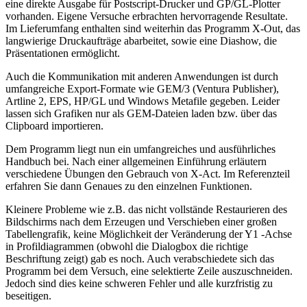
eine direkte Ausgabe für Postscript-Drucker und GP/GL-Plotter
vorhanden. Eigene Versuche erbrachten hervorragende Resultate.
Im Lieferumfang enthalten sind weiterhin das Programm X-Out, das
langwierige Druckaufträge abarbeitet, sowie eine Diashow, die
Präsentationen ermöglicht.
Auch die Kommunikation mit anderen Anwendungen ist durch
umfangreiche Export-Formate wie GEM/3 (Ventura Publisher),
Artline 2, EPS, HP/GL und Windows Metafile gegeben. Leider
lassen sich Grafiken nur als GEM-Dateien laden bzw. über das
Clipboard importieren.
Dem Programm liegt nun ein umfangreiches und ausführliches
Handbuch bei. Nach einer allgemeinen Einführung erläutern
verschiedene Übungen den Gebrauch von X-Act. Im Referenzteil
erfahren Sie dann Genaues zu den einzelnen Funktionen.
Kleinere Probleme wie z.B. das nicht vollstände Restaurieren des
Bildschirms nach dem Erzeugen und Verschieben einer großen
Tabellengrafik, keine Möglichkeit der Veränderung der Y1 -Achse
in Profildiagrammen (obwohl die Dialogbox die richtige
Beschriftung zeigt) gab es noch. Auch verabschiedete sich das
Programm bei dem Versuch, eine selektierte Zeile auszuschneiden.
Jedoch sind dies keine schweren Fehler und alle kurzfristig zu
beseitigen.