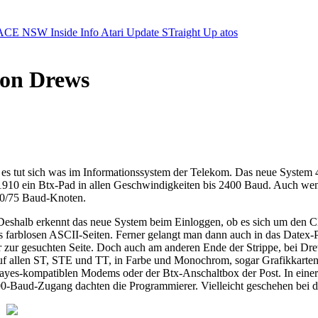
ACE NSW Inside Info
Atari Update
STraight Up
atos
von Drews
 es tut sich was im Informationssystem der Telekom. Das neue System 4.
1910 ein Btx-Pad in allen Geschwindigkeiten bis 2400 Baud. Auch wen
200/75 Baud-Knoten.
. Deshalb erkennt das neue System beim Einloggen, ob es sich um de
ings farblosen ASCII-Seiten. Ferner gelangt man dann auch in das Datex-
ler zur gesuchten Seite. Doch auch am anderen Ende der Strippe, bei D
 auf allen ST, STE und TT, in Farbe und Monochrom, sogar Grafikkarten f
ayes-kompatiblen Modems oder der Btx-Anschaltbox der Post. In einer 
-Baud-Zugang dachten die Programmierer. Vielleicht geschehen bei d