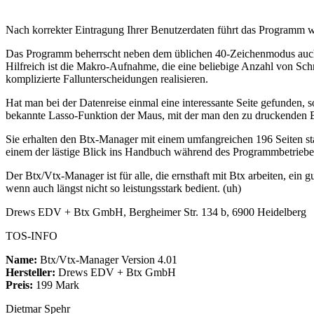
Nach korrekter Eintragung Ihrer Benutzerdaten führt das Programm w
Das Programm beherrscht neben dem üblichen 40-Zeichenmodus auch de
Hilfreich ist die Makro-Aufnahme, die eine beliebige Anzahl von Schr
komplizierte Fallunterscheidungen realisieren.
Hat man bei der Datenreise einmal eine interessante Seite gefunden, s
bekannte Lasso-Funktion der Maus, mit der man den zu druckenden B
Sie erhalten den Btx-Manager mit einem umfangreichen 196 Seiten sta
einem der lästige Blick ins Handbuch während des Programmbetriebes
Der Btx/Vtx-Manager ist für alle, die ernsthaft mit Btx arbeiten, e
wenn auch längst nicht so leistungsstark bedient. (uh)
Drews EDV + Btx GmbH, Bergheimer Str. 134 b, 6900 Heidelberg
TOS-INFO
Name:
Btx/Vtx-Manager Version 4.01
Hersteller:
Drews EDV + Btx GmbH
Preis:
199 Mark
Dietmar Spehr