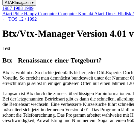
ATARImagazin
▾
1987
1988
1989
Atari Phile
Happy Computer
Computer Kontakt
Atari Times
Hitdisk
← TOS 12 / 1992
Btx/Vtx-Manager Version 4.01 
Test
Btx - Renaissance einer Totgeburt?
Btx ist wohl nix. So dachte jedenfalls bisher jeder Dfü-Experte. Doch
Vorteile. So erreicht man demnächst bundesweit unter der Nummer 0
erreicht man ja selbst in einigen größeren Orten nur einen lahmen 1
Langsam ist Btx durch die zumeist überflüssigen Farbinformationen
Bei der letzgenannten Betriebsart gibt es dann die schnellen, allerd
die Betriebsart wechseln. Eine verbesserte Kürzelsuche führt schnel
präsentiert sich jetzt in der neuen Version 4.01. Das Programm läuft
schont die Telefonrechnung. Das Programm arbeitet wahlweise mit H
Geschwindigkeit, Anwahlstring und Nummer ein. Sogar an einen 9600