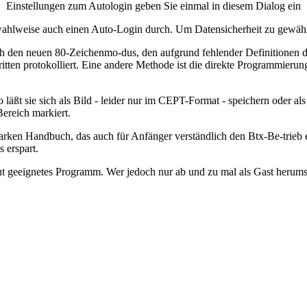
Einstellungen zum Autologin geben Sie einmal in diesem Dialog ein
ahlweise auch einen Auto-Login durch. Um Datensicherheit zu gewährl
n neuen 80-Zeichenmo-dus, den aufgrund fehlender Definitionen der P
itten protokolliert. Eine andere Methode ist die direkte Programmieru
o läßt sie sich als Bild - leider nur im CEPT-Format - speichern oder a
ereich markiert.
rken Handbuch, das auch für Anfänger verständlich den Btx-Be-trieb er
 erspart.
in gut geeignetes Programm. Wer jedoch nur ab und zu mal als Gast her