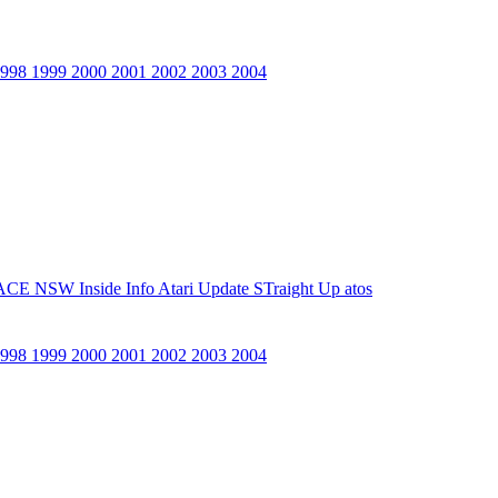
1998
1999
2000
2001
2002
2003
2004
ACE NSW Inside Info
Atari Update
STraight Up
atos
1998
1999
2000
2001
2002
2003
2004