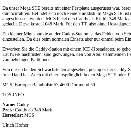
Da unser Mega STE bereits mit einer Festplatte ausgerüstet war, ber
durchzuführen. Befindet sich noch keine Harddisk im Mega STE, ist 
angeschlossen werden. MCS bietet den Caddy als Kit für 348 Mark 
gedacht. Diese kostet 1048 Mark. Für den TT, also ohne Hostadapte
Ein kleiner Minuspunkte an der Caddy-Station ist das Fehlen von Sch
einzustellen. Da dies beim normalen Einsatz aber nur einmal beim Einb
Erwerben Sie die Caddy-Station mit einem ICD-Hostadapter, so gehö
Laufwerk nachrüsten, sind gezwungen, den von Atari stammenden Fes
von beliebigen Partitionen.
Von diesen beiden Schwachstellen abgesehen, gelang es der Caddy-Sta
freie Hand hat. Auch mit einer ursprünglich in den Mega STE oder TT
MCS, Barroper Bahnhofstr 53,4600 Dortmund 50
TOS-INFO
Name:
Caddy
Preis:
Caddy ab 348 Mark
Hersteller:
MCS
Ulrich Hofner