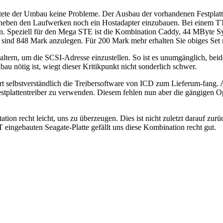
eitete der Umbau keine Probleme. Der Ausbau der vorhandenen Festplatt
neben den Laufwerken noch ein Hostadapter einzubauen. Bei einem TT is
an. Speziell für den Mega STE ist die Kombination Caddy, 44 MByte 
r, sind 848 Mark anzulegen. Für 200 Mark mehr erhalten Sie obiges S
altern, um die SCSI-Adresse einzustellen. So ist es unumgänglich, be
au nötig ist, wiegt dieser Kritikpunkt nicht sonderlich schwer.
rt selbstverständlich die Treibersoftware von ICD zum Lieferum-fan
tplattentreiber zu verwenden. Diesem fehlen nun aber die gängigen Op
tion recht leicht, uns zu überzeugen. Dies ist nicht zuletzt darauf zu
 eingebauten Seagate-Platte gefällt uns diese Kombination recht gut.