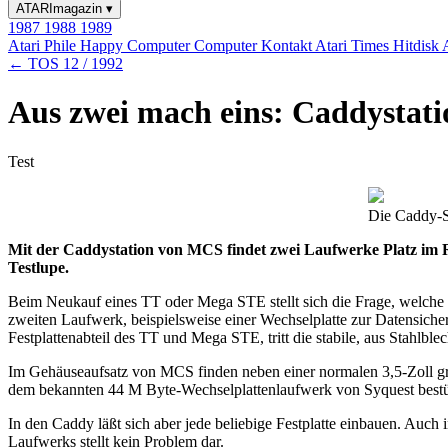
ATARImagazin
▾
1987
1988
1989
Atari Phile
Happy Computer
Computer Kontakt
Atari Times
Hitdisk
← TOS 12 / 1992
Aus zwei mach eins: Caddystat
Test
Die Caddy-St
Mit der Caddystation von MCS findet zwei Laufwerke Platz im 
Testlupe.
Beim Neukauf eines TT oder Mega STE stellt sich die Frage, welche Fe
zweiten Laufwerk, beispielsweise einer Wechselplatte zur Datensich
Festplattenabteil des TT und Mega STE, tritt die stabile, aus Stah
Im Gehäuseaufsatz von MCS finden neben einer normalen 3,5-Zoll gro
dem bekannten 44 M Byte-Wechselplattenlaufwerk von Syquest bestü
In den Caddy läßt sich aber jede beliebige Festplatte einbauen. Auch
Laufwerks stellt kein Problem dar.