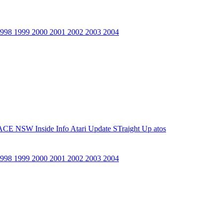
1998
1999
2000
2001
2002
2003
2004
ACE NSW Inside Info
Atari Update
STraight Up
atos
1998
1999
2000
2001
2002
2003
2004