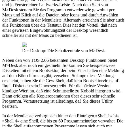
und je Fenster einer Laufwerks-Leiste. Nach dem Start von
M>Desk steuern Sie das Programm entweder wie gewohnt per
Maus und Klick auf die Dateien oder Icons und durch Anwählen
der Funktionen in der Menüleiste. Alternativ erreichen Sie aber auch
alle Funktionen über die Tastatur. Dies hat den Vorteil, daß nach
einer gewissen Eingewöhnungszeit der Desktop wesentlich
schneller als mit der Maus zu bedienen ist.
Der Desktop: Die Schaltzentrale von M>Desk
Neben den von TOS 2.06 bekannten Desktop-Funktionen bietet
M>Desk aber noch einiges mehr. So können Sie beispielsweise
Disketten mit einem Bootsektor, der beim Einschalten eine Meldung
auf dem Bildschirm ausgibt, versehen. Solange diese Meldung
erscheint, haben Sie die Gewißheit, daß kein Bootsektorvirus auf
Ihren Disketten sein Unwesen treibt. Für die nächste Version
kündigte Wierl an, daß eine Schnittstelle zu Kobold integriert wird.
Dann erfolgen alle Kopieroperationen über dieses sehr schnelle
Programm. Voraussetzung ist allerdings, daß Sie dieses Utility
besitzen.
In der Menüleiste verbirgt sich hinter den Einträgen »Shell 1« bis
»Shell 4« eine Shell, die bis zu 60 Programmeinträge verwaltet. Die
in die Shell aufgenommenen Programme lassen sich auch mit