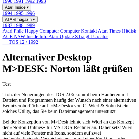
1990
1991
1992
1993
Atari Inside
▾
1994
1995
1996
ATARImagazin
▾
1987
1988
1989
Atari Phile
Happy Computer
Computer Kontakt
Atari Times
Hitdisk
ACE NSW Inside Info
Atari Update
STraight Up
atos
← TOS 12 / 1992
Alternativer Desktop
M>DESK: Norton läßt grüßen
Test
Trotz der Neuerungen des TOS 2.06 kommt beim Hantieren mit
Dateien und Programmen häufig der Wunsch nach einer alternativen
Benutzeroberfläche auf. »M>Desk« von C. Wierl & Sohn ist ein
solches Utility, das Sie beim Dateimanagement unterstützt.
Bei der Konzeption von M>Desk lehnte sich Wierl an das Konzept
der »Norton Utilities« für MS-DOS-Rechner an. Daher setzt Wierl
nicht auf viele Fenster mit Icons, sondern auf zwei
gegenüberliegende Verzeichnisfenster mit einer Funktionstasten-