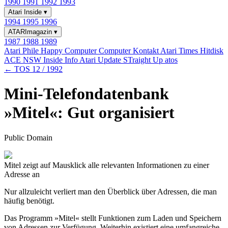
1990
1991
1992
1993
Atari Inside
▾
1994
1995
1996
ATARImagazin
▾
1987
1988
1989
Atari Phile
Happy Computer
Computer Kontakt
Atari Times
Hitdisk
ACE NSW Inside Info
Atari Update
STraight Up
atos
← TOS 12 / 1992
Mini-Telefondatenbank
»Mitel«: Gut organisiert
Public Domain
Mitel zeigt auf Mausklick alle relevanten Informationen zu einer
Adresse an
Nur allzuleicht verliert man den Überblick über Adressen, die man
häufig benötigt.
Das Programm »Mitel« stellt Funktionen zum Laden und Speichern
von Adressen zur Verfügung. Weiterhin existiert eine umfangreiche