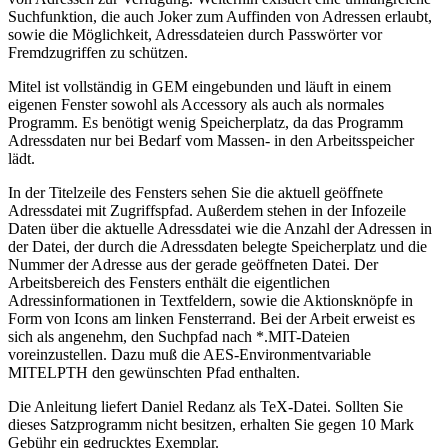
Suchfunktion, die auch Joker zum Auffinden von Adressen erlaubt,
sowie die Möglichkeit, Adressdateien durch Passwörter vor
Fremdzugriffen zu schützen.
Mitel ist vollständig in GEM eingebunden und läuft in einem
eigenen Fenster sowohl als Accessory als auch als normales
Programm. Es benötigt wenig Speicherplatz, da das Programm
Adressdaten nur bei Bedarf vom Massen- in den Arbeitsspeicher
lädt.
In der Titelzeile des Fensters sehen Sie die aktuell geöffnete
Adressdatei mit Zugriffspfad. Außerdem stehen in der Infozeile
Daten über die aktuelle Adressdatei wie die Anzahl der Adressen in
der Datei, der durch die Adressdaten belegte Speicherplatz und die
Nummer der Adresse aus der gerade geöffneten Datei. Der
Arbeitsbereich des Fensters enthält die eigentlichen
Adressinformationen in Textfeldern, sowie die Aktionsknöpfe in
Form von Icons am linken Fensterrand. Bei der Arbeit erweist es
sich als angenehm, den Suchpfad nach *.MIT-Dateien
voreinzustellen. Dazu muß die AES-Environmentvariable
MITELPTH den gewünschten Pfad enthalten.
Die Anleitung liefert Daniel Redanz als TeX-Datei. Sollten Sie
dieses Satzprogramm nicht besitzen, erhalten Sie gegen 10 Mark
Gebühr ein gedrucktes Exemplar.