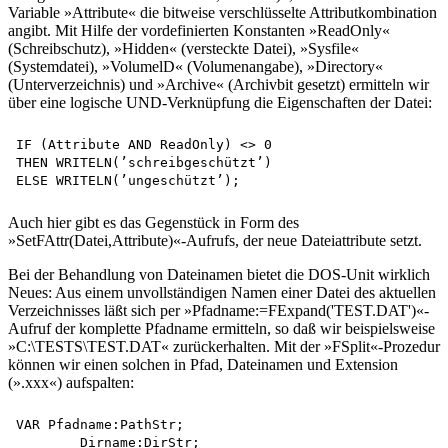
Variable »Attribute« die bitweise verschlüsselte Attributkombination
angibt. Mit Hilfe der vordefinierten Konstanten »ReadOnly«
(Schreibschutz), »Hidden« (versteckte Datei), »Sysfile«
(Systemdatei), »VolumelD« (Volumenangabe), »Directory«
(Unterverzeichnis) und »Archive« (Archivbit gesetzt) ermitteln wir
über eine logische UND-Verknüpfung die Eigenschaften der Datei:
IF (Attribute AND ReadOnly) <> 0

THEN WRITELN(’schreibgeschützt’)

Auch hier gibt es das Gegenstück in Form des
»SetFAttr(Datei,Attribute)«-Aufrufs, der neue Dateiattribute setzt.
Bei der Behandlung von Dateinamen bietet die DOS-Unit wirklich
Neues: Aus einem unvollständigen Namen einer Datei des aktuellen
Verzeichnisses läßt sich per »Pfadname:=FExpand('TEST.DAT')«-
Aufruf der komplette Pfadname ermitteln, so daß wir beispielsweise
»C:\TESTS\TEST.DAT« zurückerhalten. Mit der »FSplit«-Prozedur
können wir einen solchen in Pfad, Dateinamen und Extension
(».xxx«) aufspalten:
VAR Pfadname:PathStr;

	Dirname:DirStr;
