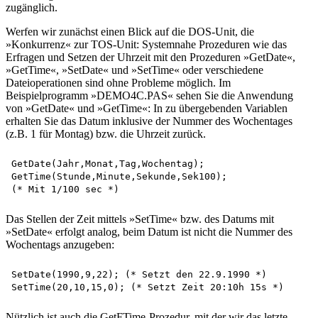
zugänglich.
Werfen wir zunächst einen Blick auf die DOS-Unit, die
»Konkurrenz« zur TOS-Unit: Systemnahe Prozeduren wie das
Erfragen und Setzen der Uhrzeit mit den Prozeduren »GetDate«,
»GetTime«, »SetDate« und »SetTime« oder verschiedene
Dateioperationen sind ohne Probleme möglich. Im
Beispielprogramm »DEMO4C.PAS« sehen Sie die Anwendung
von »GetDate« und »GetTime«: In zu übergebenden Variablen
erhalten Sie das Datum inklusive der Nummer des Wochentages
(z.B. 1 für Montag) bzw. die Uhrzeit zurück.
GetDate(Jahr,Monat,Tag,Wochentag);

GetTime(Stunde,Minute,Sekunde,Sek100);

Das Stellen der Zeit mittels »SetTime« bzw. des Datums mit
»SetDate« erfolgt analog, beim Datum ist nicht die Nummer des
Wochentags anzugeben:
SetDate(1990,9,22); (* Setzt den 22.9.1990 *)

Nützlich ist auch die GetFTime-Prozedur, mit der wir das letzte