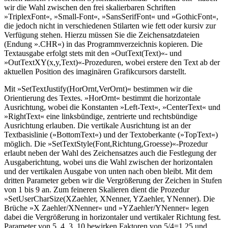
wir die Wahl zwischen den frei skalierbaren Schriften
»TriplexFont«, »Small-Font«, »SansSerifFont« und »GothicFont«,
die jedoch nicht in verschiedenen Stilarten wie fett oder kursiv zur
Verfügung stehen. Hierzu müssen Sie die Zeichensatzdateien
(Endung ».CHR«) in das Programmverzeichnis kopieren. Die
Textausgabe erfolgt stets mit den »OutText(Text)«- und
»OutTextXY(x,y,Text)«-Prozeduren, wobei erstere den Text ab der
aktuellen Position des imaginären Grafikcursors darstellt.
Mit »SetTextJustify(HorOrnt,VerOrnt)« bestimmen wir die
Orientierung des Textes. »HorOrnt« bestimmt die horizontale
Ausrichtung, wobei die Konstanten »Left-Text«, »CenterText« und
»RightText« eine linksbündige, zentrierte und rechtsbündige
Ausrichtung erlauben. Die vertikale Ausrichtung ist an der
Textbasislinie (»BottomText«) und der Textoberkante (»TopText«)
möglich. Die »SetTextStyle(Font,Richtung,Groesse)«-Prozedur
erlaubt neben der Wahl des Zeichensatzes auch die Festlegung der
Ausgaberichtung, wobei uns die Wahl zwischen der horizontalen
und der vertikalen Ausgabe von unten nach oben bleibt. Mit dem
dritten Parameter geben wir die Vergrößerung der Zeichen in Stufen
von 1 bis 9 an. Zum feineren Skalieren dient die Prozedur
»SetUserCharSize(XZaehler, XNenner, YZaehler, YNenner). Die
Brüche »X Zaehler/XNenner« und »YZaehler/YNenner« legen
dabei die Vergrößerung in horizontaler und vertikaler Richtung fest.
Parameter von 5, 4, 3, 10 bewirken Faktoren von 5/4=1,25 und