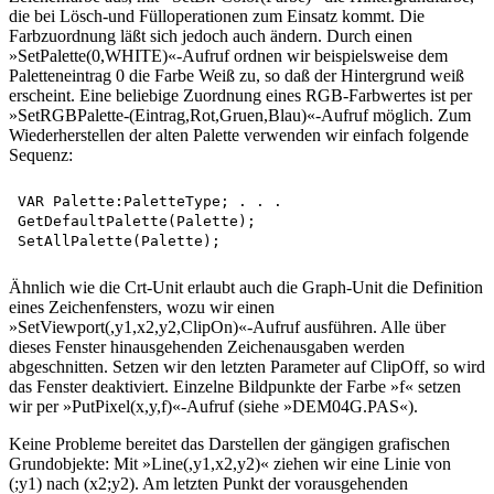
die bei Lösch-und Fülloperationen zum Einsatz kommt. Die
Farbzuordnung läßt sich jedoch auch ändern. Durch einen
»SetPalette(0,WHITE)«-Aufruf ordnen wir beispielsweise dem
Paletteneintrag 0 die Farbe Weiß zu, so daß der Hintergrund weiß
erscheint. Eine beliebige Zuordnung eines RGB-Farbwertes ist per
»SetRGBPalette-(Eintrag,Rot,Gruen,Blau)«-Aufruf möglich. Zum
Wiederherstellen der alten Palette verwenden wir einfach folgende
Sequenz:
VAR Palette:PaletteType; . . .

GetDefaultPalette(Palette);

Ähnlich wie die Crt-Unit erlaubt auch die Graph-Unit die Definition
eines Zeichenfensters, wozu wir einen
»SetViewport(,y1,x2,y2,ClipOn)«-Aufruf ausführen. Alle über
dieses Fenster hinausgehenden Zeichenausgaben werden
abgeschnitten. Setzen wir den letzten Parameter auf ClipOff, so wird
das Fenster deaktiviert. Einzelne Bildpunkte der Farbe »f« setzen
wir per »PutPixel(x,y,f)«-Aufruf (siehe »DEM04G.PAS«).
Keine Probleme bereitet das Darstellen der gängigen grafischen
Grundobjekte: Mit »Line(,y1,x2,y2)« ziehen wir eine Linie von
(;y1) nach (x2;y2). Am letzten Punkt der vorausgehenden