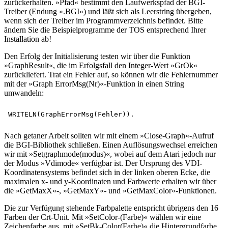
zurückerhalten. »Pfad« bestimmt den Laufwerkspfad der BGI-
Treiber (Endung ».BGI«) und läßt sich als Leerstring übergeben,
wenn sich der Treiber im Programmverzeichnis befindet. Bitte
ändern Sie die Beispielprogramme der TOS entsprechend Ihrer
Installation ab!
Den Erfolg der Initialisierung testen wir über die Funktion
»GraphResult«, die im Erfolgsfall den Integer-Wert »GrOk«
zurückliefert. Trat ein Fehler auf, so können wir die Fehlernummer
mit der »Graph ErrorMsg(Nr)«-Funktion in einen String
umwandeln:
Nach getaner Arbeit sollten wir mit einem »Close-Graph«-Aufruf
die BGI-Bibliothek schließen. Einen Auflösungswechsel erreichen
wir mit »Setgraphmode(modus)«, wobei auf dem Atari jedoch nur
der Modus »Vdimode« verfügbar ist. Der Ursprung des VDI-
Koordinatensystems befindet sich in der linken oberen Ecke, die
maximalen x- und y-Koordinaten und Farbwerte erhalten wir über
die »GetMaxX«-, »GetMaxY«- und »GetMaxColor«-Funktionen.
Die zur Verfügung stehende Farbpalette entspricht übrigens den 16
Farben der Crt-Unit. Mit »SetColor-(Farbe)« wählen wir eine
Zeichenfarbe aus, mit »SetBk-Color(Farbe)« die Hintergrundfarbe,