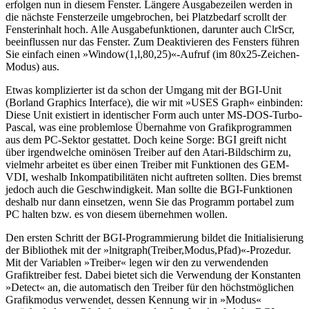
erfolgen nun in diesem Fenster. Längere Ausgabezeilen werden in
die nächste Fensterzeile umgebrochen, bei Platzbedarf scrollt der
Fensterinhalt hoch. Alle Ausgabefunktionen, darunter auch ClrScr,
beeinflussen nur das Fenster. Zum Deaktivieren des Fensters führen
Sie einfach einen »Window(1,l,80,25)«-Aufruf (im 80x25-Zeichen-
Modus) aus.
Etwas komplizierter ist da schon der Umgang mit der BGI-Unit
(Borland Graphics Interface), die wir mit »USES Graph« einbinden:
Diese Unit existiert in identischer Form auch unter MS-DOS-Turbo-
Pascal, was eine problemlose Übernahme von Grafikprogrammen
aus dem PC-Sektor gestattet. Doch keine Sorge: BGI greift nicht
über irgendwelche ominösen Treiber auf den Atari-Bildschirm zu,
vielmehr arbeitet es über einen Treiber mit Funktionen des GEM-
VDI, weshalb Inkompatibilitäten nicht auftreten sollten. Dies bremst
jedoch auch die Geschwindigkeit. Man sollte die BGI-Funktionen
deshalb nur dann einsetzen, wenn Sie das Programm portabel zum
PC halten bzw. es von diesem übernehmen wollen.
Den ersten Schritt der BGI-Programmierung bildet die Initialisierung
der Bibliothek mit der »lnitgraph(Treiber,Modus,Pfad)«-Prozedur.
Mit der Variablen »Treiber« legen wir den zu verwendenden
Grafiktreiber fest. Dabei bietet sich die Verwendung der Konstanten
»Detect« an, die automatisch den Treiber für den höchstmöglichen
Grafikmodus verwendet, dessen Kennung wir in »Modus«