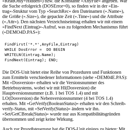
»ReadOnly+Hidden«) bzw. die Konstante »AnyFile« angeben. War
die Suche erfolgreich (DOSError=0), so finden wir in der »Ein-
trag«-Struktur vom Typ »SearchRec« den Dateinamen (».Name«),
die Größe (».Size«), die gepackte Zeit (».Time«) und die Attribute
(».Attr«). Den nächsten Verzeichniseintrag erhalten wir mit einem
»FindNext (Eintrag)«-Aufruf, was zu folgendem Mechanismus führt
(»DEMO4D.PAS«):
FindFirst('*.*',AnyFile,Eintrag)

WHILE DosError =  DO BEGIN 

WRITELN(Eintrag.Name);

Die DOS-Unit bietet eine Reihe von Prozeduren und Funktionen
zum Ermitteln verschiedener Informationen (siehe »DEM04E.PAS):
Mit »Dosversion« erhalten wir die Versionsnummer des
Betriebssystems, wobei wir mit HI(Dosversion) die
Hauptversionsnummer (z.B. 1 bei TOS 1.4) und mit
LO(Dosversion) die Nebenversionsnummer (4 bei TOS 1.4)
erhalten. Mit »GetVerify(BooleanStatus)« erhalten wir den Schreib-
verify-Status, mit »SetVerify(Status)« ändern wir ihn.
»Set/GetCBreak(Status)« wurde nur aus Kompatibilitätsgründen
übernommen und zeigt keine Wirkung.
Auch zur Prozeßsteuerung hat die DOS-Unit einiges zu bieten: Mit