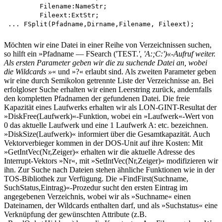
	Filename:NameStr;

	Fileext:ExtStr;

Möchten wir eine Datei in einer Reihe von Verzeichnissen suchen,
so hilft ein »Pfadname — FSearch ('TEST.
', 'A:;C:')«-Aufruf weiter.
Als ersten Parameter geben wir die zu suchende Datei an, wobei
die Wildcards »
« und »?« erlaubt sind. Als zweiten Parameter geben
wir eine durch Semikolon getrennte Liste der Verzeichnisse an. Bei
erfolgloser Suche erhalten wir einen Leerstring zurück, andernfalls
den kompletten Pfadnamen der gefundenen Datei. Die freie
Kapazität eines Laufwerks erhalten wir als LON-GINT-Resultat der
»DiskFree(Laufwerk)«-Funktion, wobei ein »Laufwerk«-Wert von
0 das aktuelle Laufwerk und eine 1 Laufwerk A: etc. bezeichnen.
»DiskSize(Laufwerk)« informiert über die Gesamtkapazität. Auch
Vektorverbieger kommen in der DOS-Unit auf ihre Kosten: Mit
»GetIntVec(Nr,Zeiger)« erhalten wir die aktuelle Adresse des
Interrupt-Vektors »Nr«, mit »SetIntVec(Nr,Zeiger)« modifizieren wir
ihn. Zur Suche nach Dateien stehen ähnliche Funktionen wie in der
TOS-Bibliothek zur Verfügung. Die »FindFirst(Suchname,
SuchStatus,Eintrag)«-Prozedur sucht den ersten Eintrag im
angegebenen Verzeichnis, wobei wir als »Suchname« einen
Dateinamen, der Wildcards enthalten darf, und als »Suchstatus« eine
Verknüpfung der gewünschten Attribute (z.B.