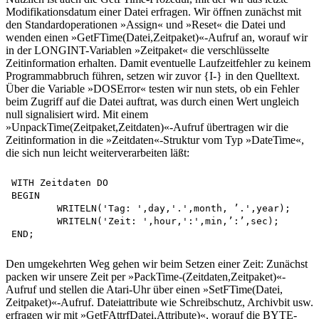
Modifikationsdatum einer Datei erfragen. Wir öffnen zunächst mit
den Standardoperationen »Assign« und »Reset« die Datei und
wenden einen »GetFTime(Datei,Zeitpaket)«-Aufruf an, worauf wir
in der LONGINT-Variablen »Zeitpaket« die verschlüsselte
Zeitinformation erhalten. Damit eventuelle Laufzeitfehler zu keinem
Programmabbruch führen, setzen wir zuvor {I-} in den Quelltext.
Über die Variable »DOSError« testen wir nun stets, ob ein Fehler
beim Zugriff auf die Datei auftrat, was durch einen Wert ungleich
null signalisiert wird. Mit einem
»UnpackTime(Zeitpaket,Zeitdaten)«-Aufruf übertragen wir die
Zeitinformation in die »Zeitdaten«-Struktur vom Typ »DateTime«,
die sich nun leicht weiterverarbeiten läßt:
WITH Zeitdaten DO

BEGIN

	WRITELN('Tag: ',day,'.',month, ’.',year);

	WRITELN('Zeit: ',hour,':',min,’:’,sec);

Den umgekehrten Weg gehen wir beim Setzen einer Zeit: Zunächst
packen wir unsere Zeit per »PackTime-(Zeitdaten,Zeitpaket)«-
Aufruf und stellen die Atari-Uhr über einen »SetFTime(Datei,
Zeitpaket)«-Aufruf. Dateiattribute wie Schreibschutz, Archivbit usw.
erfragen wir mit »GetFAttrfDatei,Attribute)«, worauf die BYTE-