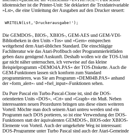
idiotensicher ist die Printer-Unit: Sie deklariert die Textdateivariable
»Lst«, die eine Umleitung der Ausgaben auf den Drucker steuert:
Die GEMDOS-, BIOS-, XBIOS-, GEM-AES und GEM-VDI-
Bibliotheken in den Units »Tos« und »Gern« entsprechen
weitgehend dem Atari-üblichen Standard. Die einschlägige
Fachliteratur wie das Atari-Profibuch oder Programmierleitfäden
geben dazu genügend Auskunft. Deshalb wollen wir die TOS-Unit
gar nicht näher untersuchen, ich verweise auf das kleine
Beispielprogramm »DEMO4A.PAS« der TOS-Diskette. Auch die
GEM-Funktionen lassen sich konform zum Standard
programmieren, was Sie am Programm »DEM04B.PAS« anhand
der »form_alert«- und »fsel_input«-Funktionen sehen.
Da Pure Pascal ein Turbo-Pascal-Clone ist, sind die DOS-
orientierten Units »DOS«, »Crt« und »Graph« ein Muß. Neben
interessanten neuen Prozeduren bringen uns diese einen weiteren
Vorteil: Möchte man doch seinem Atari untreu werden und ein
Programm nach DOS portieren, so ist eine Verwendung der DOS-
Funktionen statt der äquivalenten GEMDOS-, BIOS-oder XBIOS-
Elemente von Vorteil. Auch der umgekehrte Weg ist interessant:
DOS-Programme unter Turbo Pascal sind auch der Atari-Gemeinde