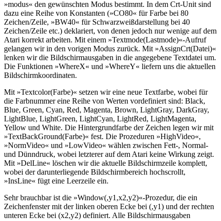
»modus« den gewünschten Modus bestimmt. In dem Crt-Unit sind
dazu eine Reihe von Konstanten (»CO80« für Farbe bei 80
Zeichen/Zeile, »BW40« für Schwarzweißdarstellung bei 40
Zeichen/Zeile etc.) deklariert, von denen jedoch nur wenige auf dem
Atari korrekt arbeiten. Mit einem »Textmode(Lastmode)«-Aufruf
gelangen wir in den vorigen Modus zurück. Mit »AssignCrt(Datei)«
lenken wir die Bildschirmausgaben in die angegebene Textdatei um.
Die Funktionen »WhereX« und »WhereY« liefern uns die aktuellen
Bildschirmkoordinaten.
Mit »Textcolor(Farbe)« setzen wir eine neue Textfarbe, wobei für
die Farbnummer eine Reihe von Werten vordefiniert sind: Black,
Blue, Green, Cyan, Red, Magenta, Brown, LightGray, DarkGray,
LightBlue, LightGreen, LightCyan, LightRed, LightMagenta,
Yellow und White. Die Hintergrundfarbe der Zeichen legen wir mit
»TextBackGround(Farbe)« fest. Die Prozeduren »HighVideo«,
»NormVideo« und »LowVideo« wählen zwischen Fett-, Normal-
und Dünndruck, wobei letzterer auf dem Atari keine Wirkung zeigt.
Mit »DelLine« löschen wir die aktuelle Bildschirmzeile komplett,
wobei der darunterliegende Bildschirmbereich hochscrollt,
»InsLine« fügt eine Leerzeile ein.
Sehr brauchbar ist die »Window(,y1,x2,y2)«-Prozedur, die ein
Zeichenfenster mit der linken oberen Ecke bei (,y1) und der rechten
unteren Ecke bei (x2,y2) definiert. Alle Bildschirmausgaben