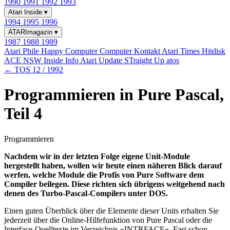
1990
1991
1992
1993
Atari Inside
▾
1994
1995
1996
ATARImagazin
▾
1987
1988
1989
Atari Phile
Happy Computer
Computer Kontakt
Atari Times
Hitdisk
ACE NSW Inside Info
Atari Update
STraight Up
atos
← TOS 12 / 1992
Programmieren in Pure Pascal,
Teil 4
Programmieren
Nachdem wir in der letzten Folge eigene Unit-Module
hergestellt haben, wollen wir heute einen näheren Blick darauf
werfen, welche Module die Profis von Pure Software dem
Compiler beilegen. Diese richten sich übrigens weitgehend nach
denen des Turbo-Pascal-Compilers unter DOS.
Einen guten Überblick über die Elemente dieser Units erhalten Sie
jederzeit über die Online-Hilfefunktion von Pure Pascal oder die
Interface-Quelltexte im Verzeichnis »INTRFACE«. Fast schon