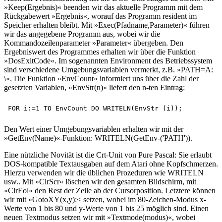
»Keep(Ergebnis)« beenden wir das aktuelle Programm mit dem
Rückgabewert »Ergebnis«, worauf das Programm resident im
Speicher erhalten bleibt. Mit »Exec(Pfadname,Parameter)« führen
wir das angegebene Programm aus, wobei wir die
Kommandozeilenparameter »Parameter« übergeben. Den
Ergebniswert des Programmes erhalten wir über die Funktion
»DosExitCode«. Im sogenannten Environment des Betriebssystem
sind verschiedene Umgebungsvariablen vermerkt, z.B. »PATH=A:
\«. Die Funktion »EnvCount« informiert uns über die Zahl der
gesetzten Variablen, »EnvStr(n)« liefert den n-ten Eintrag:
Den Wert einer Umgebungsvariablen erhalten wir mit der
»GetEnv(Name)«-Funktion: WRITELN(GetEnv-('PATH')).
Eine nützliche Novität ist die Crt-Unit von Pure Pascal: Sie erlaubt
DOS-kompatible Textausgaben auf dem Atari ohne Kopfschmerzen.
Hierzu verwenden wir die üblichen Prozeduren wie WRITELN
usw.. Mit »ClrScr« löschen wir den gesamten Bildschirm, mit
»ClrEol« den Rest der Zeile ab der Cursorposition. Letztere können
wir mit »GotoXY(x,y):< setzen, wobei im 80-Zeichen-Modus x-
Werte von 1 bis 80 und y-Werte von 1 bis 25 möglich sind. Einen
neuen Textmodus setzen wir mit »Textmode(modus)«, wobei