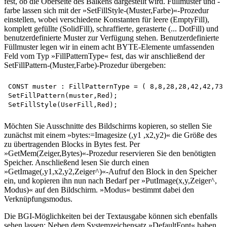
fest, ob die Oberseite des Balkens dargestellt wird. Füllmuster und -
farbe lassen sich mit der »SetFillStyle-(Muster,Farbe)«-Prozedur
einstellen, wobei verschiedene Konstanten für leere (EmptyFill),
komplett gefüllte (SolidFill), schraffierte, gerasterte (... DotFill) und
benutzerdefinierte Muster zur Verfügung stehen. Benutzerdefinierte
Füllmuster legen wir in einem acht BYTE-Elemente umfassenden
Feld vom Typ »FillPatternType« fest, das wir anschließend der
SetFillPattern-(Muster,Farbe)-Prozedur übergeben:
CONST muster : FillPatternType = ( 8,8,28,28,42,42,73,
SetFillPattern(muster,Red);

Möchten Sie Ausschnitte des Bildschirms kopieren, so stellen Sie
zunächst mit einem »bytes:=Imagesize (,y1 ,x2,y2)« die Größe des
zu übertragenden Blocks in Bytes fest. Per
»GetMem(Zeiger,Bytes)«-Prozedur reservieren Sie den benötigten
Speicher. Anschließend lesen Sie durch einen
»GetImage(,y1,x2,y2,Zeiger^)«-Aufruf den Block in den Speicher
ein, und kopieren ihn nun nach Bedarf per »PutImage(x,y,Zeiger^,
Modus)« auf den Bildschirm. »Modus« bestimmt dabei den
Verknüpfungsmodus.
Die BGI-Möglichkeiten bei der Textausgabe können sich ebenfalls
sehen lassen: Neben dem Systemzeichensatz »DefaultFont« haben