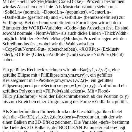
Mit der »SetLineStyle(Muster,Code,Dicke)«-Prozedur bestimmen
wir das Aussehen der Linie. Als Musterkonstanten stehen uns
»SolidLn« (normal), »DottedLn« (gepunktet), »CenterLn«,
»DashedLn« (gestrichelt) und »UserbitLn« (benutzerdefiniert) zur
Verfügung. Bei der benutzerdefinierten Form legen wir mit dem
Bitmuster der WORD-Variablen »Code« das Aussehen fest. Es sind
sowohl normale »NormWidth« als auch dicke Linien »ThickWidth«
möglich. Mit der »SetWriteMode(Modus)«-Prozedur legen wir den
Schreibmodus fest, wobei wir die Wahl zwischen
»CopyPut/Normal-Put« (überschreiben), »XORPut« (Exklusiv
oder), »OrPut« (Oder), »AndPut« (Und) sowie »NotPut« (Nicht)
haben.
Ein gefülltes Rechteck zeichnen wir mit »Bar(,y1,x2,y2)«, eine
gefüllte Ellipse mit »FillEllipse(xm,ym,rx,ry)«, ein gefülltes
Kreissegment mit »PieSlice(xm,ym,w1,w2,r)«, ein gefülltes
Ellipsensegment per »Sector(xm,ym,w1,w2,rx,ry)«-Aufruf und ein
gefülltes Polygon mit »FillPoly(zahl,ecken)«. Mit »Flood-
Fill(x,y,Endfarbe)« wird der Bildschirmbereich ab der Position (x,y)
bis zum Erreichen einer Umgrenzung der Farbe »Endfarbe« gefüllt.
Als Sonderfunktion für beeindruckende Geschäftsgrafiken bietet
sich die »Bar3D(,y1,x2,y2,tiefe,oben)«-Prozedur an, mit der wir
einen Balken mit 3D-Effekt zeichnen. Die Variable »tiefe« bestimmt
die Tiefe des 3D-Balkens, der BOOLEAN-Parameter »oben« legt