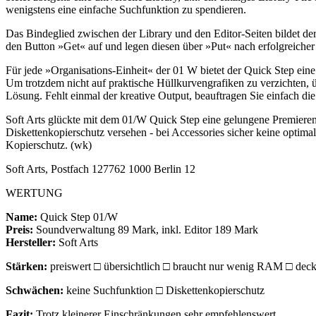
wenigstens eine einfache Suchfunktion zu spendieren.
Das Bindeglied zwischen der Library und den Editor-Seiten bildet de
den Button »Get« auf und legen diesen über »Put« nach erfolgreicher
Für jede »Organisations-Einheit« der 01 W bietet der Quick Step eine B
Um trotzdem nicht auf praktische Hüllkurvengrafiken zu verzichten,
Lösung. Fehlt einmal der kreative Output, beauftragen Sie einfach d
Soft Arts glückte mit dem 01/W Quick Step eine gelungene Premieren-
Diskettenkopierschutz versehen - bei Accessories sicher keine optima
Kopierschutz. (wk)
Soft Arts, Postfach 127762 1000 Berlin 12
WERTUNG
Name:
Quick Step 01/W
Preis:
Soundverwaltung 89 Mark, inkl. Editor 189 Mark
Hersteller:
Soft Arts
Stärken:
preiswert □ übersichtlich □ braucht nur wenig RAM □ deckt 
Schwächen:
keine Suchfunktion □ Diskettenkopierschutz
Fazit:
Trotz kleinerer Einschränkungen sehr empfehlenswert.