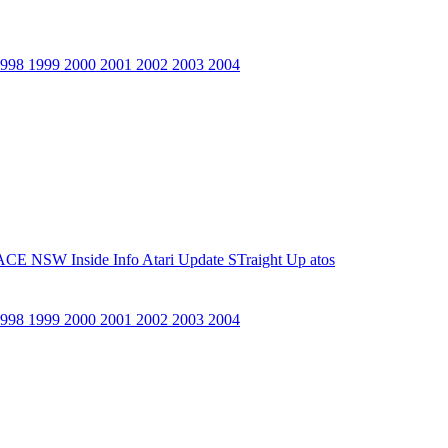
1998
1999
2000
2001
2002
2003
2004
ACE NSW Inside Info
Atari Update
STraight Up
atos
1998
1999
2000
2001
2002
2003
2004