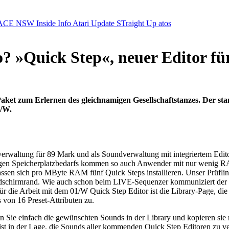
ACE NSW Inside Info
Atari Update
STraight Up
atos
lo? »Quick Step«, neuer Editor f
Paket zum Erlernen des gleichnamigen Gesellschaftstanzes. Der sta
1/W.
dverwaltung für 89 Mark und als Soundverwaltung mit integriertem Edito
ngen Speicherplatzbedarfs kommen so auch Anwender mit nur wenig RA
ssen sich pro MByte RAM fünf Quick Steps installieren. Unser Prüfling
ldschirmrand. Wie auch schon beim LIVE-Sequenzer kommuniziert der M
ür die Arbeit mit dem 01/W Quick Step Editor ist die Library-Page, di
 von 16 Preset-Attributen zu.
 Sie einfach die gewünschten Sounds in der Library und kopieren sie 
ile ist in der Lage, die Sounds aller kommenden Quick Step Editoren zu