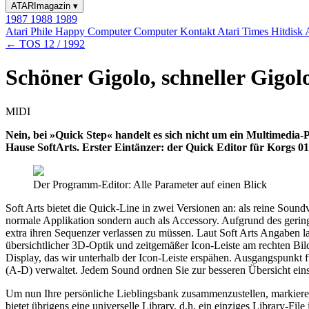
ATARImagazin
▾
1987
1988
1989
Atari Phile
Happy Computer
Computer Kontakt
Atari Times
Hitdisk
← TOS 12 / 1992
Schöner Gigolo, schneller Gigo
MIDI
Nein, bei »Quick Step« handelt es sich nicht um ein Multimedia-
Hause SoftArts. Erster Eintänzer: der Quick Editor für Korgs 0
Der Programm-Editor: Alle Parameter auf einen Blick
Soft Arts bietet die Quick-Line in zwei Versionen an: als reine Soun
normale Applikation sondern auch als Accessory. Aufgrund des geri
extra ihren Sequenzer verlassen zu müssen. Laut Soft Arts Angaben la
übersichtlicher 3D-Optik und zeitgemäßer Icon-Leiste am rechten Bi
Display, das wir unterhalb der Icon-Leiste erspähen. Ausgangspunkt f
(A-D) verwaltet. Jedem Sound ordnen Sie zur besseren Übersicht eins
Um nun Ihre persönliche Lieblingsbank zusammenzustellen, markieren
bietet übrigens eine universelle Library, d.h. ein einziges Library-F