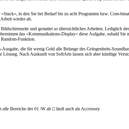
r »Stack«, in den Sie bei Bedarf bis zu acht Programms bzw. Com-binat
 Arbeit wieder ab.
ildschirmseite und gestattet so übersichtliches Arbeiten. Lediglich der
 übernimmt das »Kommunikations-Display« diese Aufgabe, sobald Sie mi
ie Random-Funktion.
Ausgabe, die für wenig Geld alle Belange des Gelegenheits-Soundbastl
le Lösung. Nach Auskunft von SoftArts lassen sich aber künftige Versio
alle Bereiche der 01 /W ab □ läuft auch als Accessory