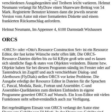
verschiedenen Ausgabegeräten und Treibern leicht variieren. Helmut
Neumann verlangt für MyDraw einen Shareware-Beitrag von 54
Mark. Registrierte Benutzer können dann die jeweils neueste
Version vom Autor mit einer formatierten Diskette und einem
frankierten Rückumschlag anfordern.
Helmut Neumann, Im Appensee 4, 6100 Darmstadt Wixhausen
ORCS
»ORCS« oder »Otto's Resource Construction Set« ist ein Resource
Editor, der fast keine Wünsche mehr offen läßt. Die ORCS-
Resource-Dateien dürfen bis zu 64 KByte groß sein und es lassen
sich sämtliche flags & states von Objekten verändern. Bäume bzw.
Objekte haben Sie bei diesem Programm ständig im Fenster oder auf
Tastendruck im Zugriff und auch verschiebbare Dialog- und
Alertboxen (FlyDials) stellen ORCS vor keine Probleme. Die
Ausgabe erledigt der Resource Editor in Dateien für die Sprachen
C, Pascal, Modula, Basic, Fortran und Assembler. C-und
Assembler-Quelldateien zum direkten Einbinden in eigene
Programme generiert ORCS auf Wunsch. Ein Icon-Editor mit vielen
Funktionen steht selbstverständlich auch zur Verfügung.
Bei regelmäßigem Einsatz von ORCS verlangt der Autor eine