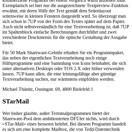
kommerzielle Programm bei einem Vergleich warm anziehen muß.
Exemplarisch sei hier nur die ausgezeichnete Textpreview-Funktion
erwähnt, mit deren Hilfe der Text gemäß dem Seitenlayout
seitenweise in kleinen Fenstern dargestellt wird. So überzeugt man
sich schon in 7UP von der Form des Textes später auf dem Papier.
Auch nicht selbstverständlich für eine Textverarbeitung ist, daß 7UP
im Spaltenblock einfache Berechnungen durchführt und zwei
verschiedene Druckmenüs für die optische Gestaltung der Ausgabe
bietet.
Für 50 Mark Shareware-Gebühr erhalten Sie ein Programmpaket,
das neben der eigentlichen Textverarbeitung noch einige
Hilfsprogramme und eine Sammlung von Icons beinhaltet, die sich
unter alternativen Desktops oder TOS 2.X oder höher verwenden
lassen. 7UP kann allen, die eine leistungsfähige aber günstige
Textverarbeitung suchen, nur wärmstens empfohlen werden.
Michael Thänitz, Osningstr. 69, 4800 Bielefeld 1
STarMail
Wer bisher glaubte, außer Terminalprogrammen bietet der
Shareware-Pool dem ambitionierten DFÜler nichts, wird durch
»STar-Mail« eines besseren belehrt. Bei diesem Programm handelt
es sich um eine komplette Mailbox, die von Tedd-Datentechnik