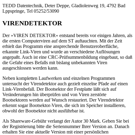
TEDD Datentechnik, Deter Deppe, Gladiolenweg 19, 4792 Bad
Lppspringe, Tel 05252/53090
VIRENDETEKTOR
Der »VIREN DETEKTOR« entstand bereits vor einigen Jahren, als
die ersten Computerviren auf dem ST auftauchten. Mit der Zeit
erhielt das Programm eine ansprechende Benutzeroberfläche,
erkannte Link-Viren und wurde an verschiedene Auflösungen
angepaßt. Auch ist eine CRC-Prüfsummenbildung eingebaut, so daß
die Gefahr eines Befalls mit bislang unbekannten Viren
ausgeschlossen werden kann.
Neben kompletten Laufwerken und einzelnen Programmen
untersucht der Virendetektor auch gezielt einzelne Pfade auf einen
Link-Virenbefall. Der Bootsektor der Festplatte läßt sich auf
Veränderungen hin überprüfen und von Viren zerstörte
Bootsektoren werden auf Wunsch restauriert. Der Virendetektor
erkennt sogar Bootsektor-Viren, die sich im Speicher installieren,
obwohl der Bootsektor nicht ausführbar ist.
Als Shareware-Gebühr verlangt der Autor 30 Mark. Geben Sie bei
der Registrierung bitte die Seriennummer Ihrer Version an. Danach
erhalten Sie eine aktuelle Version mit einer persönlichen