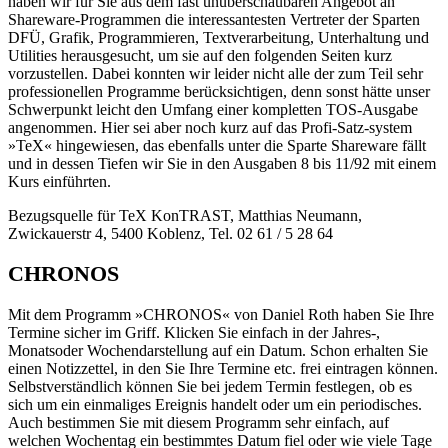
haben wir für Sie aus dem fast unüberschaubaren Angebot an
Shareware-Programmen die interessantesten Vertreter der Sparten
DFÜ, Grafik, Programmieren, Textverarbeitung, Unterhaltung und
Utilities herausgesucht, um sie auf den folgenden Seiten kurz
vorzustellen. Dabei konnten wir leider nicht alle der zum Teil sehr
professionellen Programme berücksichtigen, denn sonst hätte unser
Schwerpunkt leicht den Umfang einer kompletten TOS-Ausgabe
angenommen. Hier sei aber noch kurz auf das Profi-Satz-system
»TeX« hingewiesen, das ebenfalls unter die Sparte Shareware fällt
und in dessen Tiefen wir Sie in den Ausgaben 8 bis 11/92 mit einem
Kurs einführten.
Bezugsquelle für TeX KonTRAST, Matthias Neumann,
Zwickauerstr 4, 5400 Koblenz, Tel. 02 61 / 5 28 64
CHRONOS
Mit dem Programm »CHRONOS« von Daniel Roth haben Sie Ihre
Termine sicher im Griff. Klicken Sie einfach in der Jahres-,
Monatsoder Wochendarstellung auf ein Datum. Schon erhalten Sie
einen Notizzettel, in den Sie Ihre Termine etc. frei eintragen können.
Selbstverständlich können Sie bei jedem Termin festlegen, ob es
sich um ein einmaliges Ereignis handelt oder um ein periodisches.
Auch bestimmen Sie mit diesem Programm sehr einfach, auf
welchen Wochentag ein bestimmtes Datum fiel oder wie viele Tage