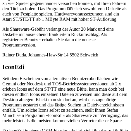
zu vier Spieler gegeneinander versuchen können, mit Ihren Fahrern
den Titel zu holen. Das Programm läßt sich sowohl von Diskette als
auch von Festplatte spielen. Hardwarevoraussetzungen sind ein
Atari ST/STE/TT ab 1 MByte RAM mit hoher ST-Auflösung.
Als Shareware-Gebühr verlangt der Autor 20 Mark und eine
Diskette mit ausreichend frankiertem Rückumschlag. Als
registrierter Benutzer erhalten Sie dann die neueste
Programmversion.
Rainer Duda, Johannes-Haw-Str 14 5502 Schweich
IconEdi
Seit dem Erscheinen von alternativen Benutzeroberflächen wie
Gemini oder Neodesk und TOS-Betriebssystemversionen ab 2.x
erleben Icons auf dem ST/TT eine neue Blüte, kann man doch bei
diesen endlich Icons einzelnen Dateien zuweisen und diese auf dem
Desktop ablegen. Klickt man sie dort an, wird das zugehörige
Programm gestartet und das lästige Suchen in Dateiverzeichnissen
entfällt. Um solche Icons selbst zu zeichnen, stellt Ihnen Stefan
Münch sein Programm »IconEdi« als Shareware zur Verfügung, das
mehr leistet als die meisten kommerziellen Vertreter dieser Sparte.
Da IconEdi in einem GEM-Fenster arbeitet, stellt ihn das zukünftige