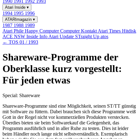
1990
1991
1992
1993
Atari Inside
▾
1994
1995
1996
ATARImagazin
▾
1987
1988
1989
Atari Phile
Happy Computer
Computer Kontakt
Atari Times
Hitdisk
ACE NSW Inside Info
Atari Update
STraight Up
atos
← TOS 01 / 1993
Shareware-Programme der
Oberklasse kurz vorgestellt:
Für jeden etwas
Special: Shareware
Shareware-Programme sind eine Möglichkeit, seinen ST/TT günstig
mit Software zu füttern. Dabei brauchen sich diese Programme weiß
Gott in der Regel nicht vor kommerziellen Produkten verstecken.
Überdies bieten sie beim Softwarekauf die Gelegenheit, das
Programm ausführlich und in aller Ruhe zu testen. Dies ist leider
beim Händler noch lange nicht selbstverständlich. Exemplarisch