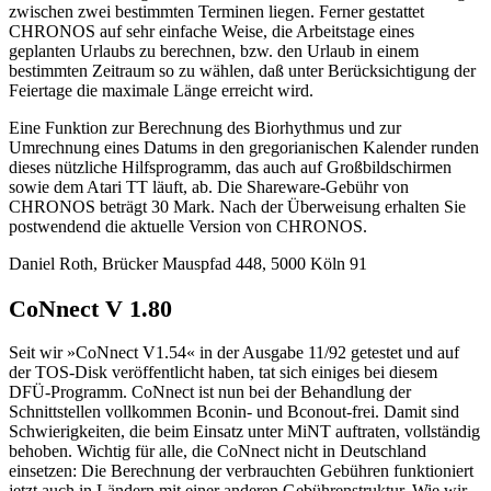
zwischen zwei bestimmten Terminen liegen. Ferner gestattet
CHRONOS auf sehr einfache Weise, die Arbeitstage eines
geplanten Urlaubs zu berechnen, bzw. den Urlaub in einem
bestimmten Zeitraum so zu wählen, daß unter Berücksichtigung der
Feiertage die maximale Länge erreicht wird.
Eine Funktion zur Berechnung des Biorhythmus und zur
Umrechnung eines Datums in den gregorianischen Kalender runden
dieses nützliche Hilfsprogramm, das auch auf Großbildschirmen
sowie dem Atari TT läuft, ab. Die Shareware-Gebühr von
CHRONOS beträgt 30 Mark. Nach der Überweisung erhalten Sie
postwendend die aktuelle Version von CHRONOS.
Daniel Roth, Brücker Mauspfad 448, 5000 Köln 91
CoNnect V 1.80
Seit wir »CoNnect V1.54« in der Ausgabe 11/92 getestet und auf
der TOS-Disk veröffentlicht haben, tat sich einiges bei diesem
DFÜ-Programm. CoNnect ist nun bei der Behandlung der
Schnittstellen vollkommen Bconin- und Bconout-frei. Damit sind
Schwierigkeiten, die beim Einsatz unter MiNT auftraten, vollständig
behoben. Wichtig für alle, die CoNnect nicht in Deutschland
einsetzen: Die Berechnung der verbrauchten Gebühren funktioniert
jetzt auch in Ländern mit einer anderen Gebührenstruktur. Wie wir