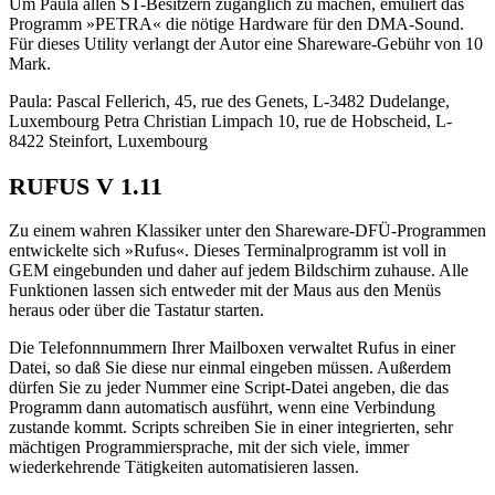
Um Paula allen ST-Besitzern zugänglich zu machen, emuliert das
Programm »PETRA« die nötige Hardware für den DMA-Sound.
Für dieses Utility verlangt der Autor eine Shareware-Gebühr von 10
Mark.
Paula: Pascal Fellerich, 45, rue des Genets, L-3482 Dudelange,
Luxembourg Petra Christian Limpach 10, rue de Hobscheid, L-
8422 Steinfort, Luxembourg
RUFUS V 1.11
Zu einem wahren Klassiker unter den Shareware-DFÜ-Programmen
entwickelte sich »Rufus«. Dieses Terminalprogramm ist voll in
GEM eingebunden und daher auf jedem Bildschirm zuhause. Alle
Funktionen lassen sich entweder mit der Maus aus den Menüs
heraus oder über die Tastatur starten.
Die Telefonnnummern Ihrer Mailboxen verwaltet Rufus in einer
Datei, so daß Sie diese nur einmal eingeben müssen. Außerdem
dürfen Sie zu jeder Nummer eine Script-Datei angeben, die das
Programm dann automatisch ausführt, wenn eine Verbindung
zustande kommt. Scripts schreiben Sie in einer integrierten, sehr
mächtigen Programmiersprache, mit der sich viele, immer
wiederkehrende Tätigkeiten automatisieren lassen.