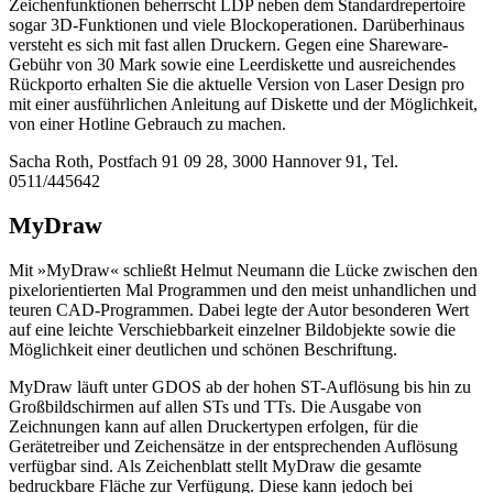
Zeichenfunktionen beherrscht LDP neben dem Standardrepertoire
sogar 3D-Funktionen und viele Blockoperationen. Darüberhinaus
versteht es sich mit fast allen Druckern. Gegen eine Shareware-
Gebühr von 30 Mark sowie eine Leerdiskette und ausreichendes
Rückporto erhalten Sie die aktuelle Version von Laser Design pro
mit einer ausführlichen Anleitung auf Diskette und der Möglichkeit,
von einer Hotline Gebrauch zu machen.
Sacha Roth, Postfach 91 09 28, 3000 Hannover 91, Tel.
0511/445642
MyDraw
Mit »MyDraw« schließt Helmut Neumann die Lücke zwischen den
pixelorientierten Mal Programmen und den meist unhandlichen und
teuren CAD-Programmen. Dabei legte der Autor besonderen Wert
auf eine leichte Verschiebbarkeit einzelner Bildobjekte sowie die
Möglichkeit einer deutlichen und schönen Beschriftung.
MyDraw läuft unter GDOS ab der hohen ST-Auflösung bis hin zu
Großbildschirmen auf allen STs und TTs. Die Ausgabe von
Zeichnungen kann auf allen Druckertypen erfolgen, für die
Gerätetreiber und Zeichensätze in der entsprechenden Auflösung
verfügbar sind. Als Zeichenblatt stellt MyDraw die gesamte
bedruckbare Fläche zur Verfügung. Diese kann jedoch bei