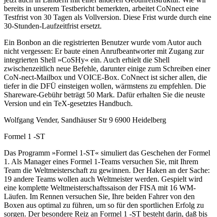
bereits in unserem Testbericht bemerkten, arbeitet CoNnect eine
Testfrist von 30 Tagen als Vollversion. Diese Frist wurde durch eine
30-Stunden-Laufzeitfrist ersetzt.
Ein Bonbon an die registrierten Benutzer wurde vom Autor auch
nicht vergessen: Er baute einen Anrufbeantworter mit Zugang zur
integrierten Shell »CoSHy« ein. Auch erhielt die Shell
zwischenzeitlich neue Befehle, darunter einige zum Schreiben einer
CoN-nect-Mailbox und VOICE-Box. CoNnect ist sicher allen, die
tiefer in die DFÜ einsteigen wollen, wärmstens zu empfehlen. Die
Shareware-Gebühr beträgt 50 Mark. Dafür erhalten Sie die neuste
Version und ein TeX-gesetztes Handbuch.
Wolfgang Vender, Sandhäuser Str 9 6900 Heidelberg
Formel 1 -ST
Das Programm »Formel 1-ST« simuliert das Geschehen der Formel
1. Als Manager eines Formel 1-Teams versuchen Sie, mit Ihrem
Team die Weltmeisterschaft zu gewinnen. Der Haken an der Sache:
19 andere Teams wollen auch Weltmeister werden. Gespielt wird
eine komplette Weltmeisterschaftssaison der FISA mit 16 WM-
Läufen. Im Rennen versuchen Sie, Ihre beiden Fahrer von den
Boxen aus optimal zu führen, um so für den sportlichen Erfolg zu
sorgen. Der besondere Reiz an Formel 1 -ST besteht darin, daß bis