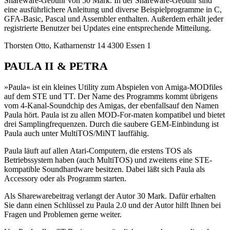
Shareware-Gebühr von 50 Mark. In der Shareware-Gebühr sind
eine ausführlichere Anleitung und diverse Beispielprogramme in C,
GFA-Basic, Pascal und Assembler enthalten. Außerdem erhält jeder
registrierte Benutzer bei Updates eine entsprechende Mitteilung.
Thorsten Otto, Katharnenstr 14 4300 Essen 1
PAULA II & PETRA
»Paula« ist ein kleines Utility zum Abspielen von Amiga-MODfiles
auf dem STE und TT. Der Name des Programms kommt übrigens
vom 4-Kanal-Soundchip des Amigas, der ebenfallsauf den Namen
Paula hört. Paula ist zu allen MOD-For-maten kompatibel und bietet
drei Samplingfrequenzen. Durch die saubere GEM-Einbindung ist
Paula auch unter MultiTOS/MiNT lauffähig.
Paula läuft auf allen Atari-Computern, die erstens TOS als
Betriebssystem haben (auch MultiTOS) und zweitens eine STE-
kompatible Soundhardware besitzen. Dabei läßt sich Paula als
Accessory oder als Programm starten.
Als Sharewarebeitrag verlangt der Autor 30 Mark. Dafür erhalten
Sie dann einen Schlüssel zu Paula 2.0 und der Autor hilft Ihnen bei
Fragen und Problemen gerne weiter.