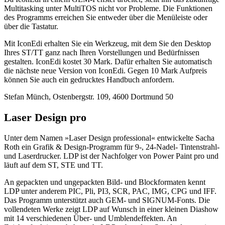
Multitasking unter MultiTOS nicht vor Probleme. Die Funktionen
des Programms erreichen Sie entweder über die Menüleiste oder
über die Tastatur.
Mit IconEdi erhalten Sie ein Werkzeug, mit dem Sie den Desktop
Ihres ST/TT ganz nach Ihren Vorstellungen und Bedürfnissen
gestalten. IconEdi kostet 30 Mark. Dafür erhalten Sie automatisch
die nächste neue Version von IconEdi. Gegen 10 Mark Aufpreis
können Sie auch ein gedrucktes Handbuch anfordern.
Stefan Münch, Ostenbergstr. 109, 4600 Dortmund 50
Laser Design pro
Unter dem Namen »Laser Design professional« entwickelte Sacha
Roth ein Grafik & Design-Programm für 9-, 24-Nadel- Tintenstrahl-
und Laserdrucker. LDP ist der Nachfolger von Power Paint pro und
läuft auf dem ST, STE und TT.
An gepackten und ungepackten Bild- und Blockformaten kennt
LDP unter anderem PIC, Pli, PI3, SCR, PAC, IMG, CPG und IFF.
Das Programm unterstützt auch GEM- und SIGNUM-Fonts. Die
vollendeten Werke zeigt LDP auf Wunsch in einer kleinen Diashow
mit 14 verschiedenen Über- und Umblendeffekten. An