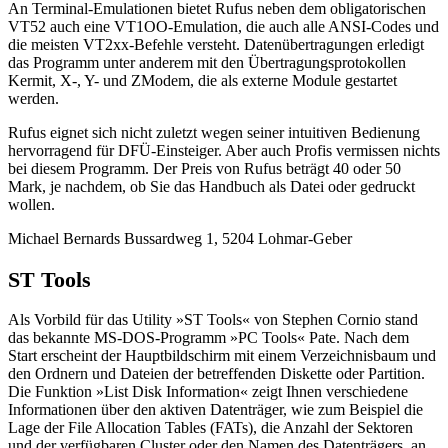
An Terminal-Emulationen bietet Rufus neben dem obligatorischen
VT52 auch eine VT1OO-Emulation, die auch alle ANSI-Codes und
die meisten VT2xx-Befehle versteht. Datenübertragungen erledigt
das Programm unter anderem mit den Übertragungsprotokollen
Kermit, X-, Y- und ZModem, die als externe Module gestartet
werden.
Rufus eignet sich nicht zuletzt wegen seiner intuitiven Bedienung
hervorragend für DFÜ-Einsteiger. Aber auch Profis vermissen nichts
bei diesem Programm. Der Preis von Rufus beträgt 40 oder 50
Mark, je nachdem, ob Sie das Handbuch als Datei oder gedruckt
wollen.
Michael Bernards Bussardweg 1, 5204 Lohmar-Geber
ST Tools
Als Vorbild für das Utility »ST Tools« von Stephen Cornio stand
das bekannte MS-DOS-Programm »PC Tools« Pate. Nach dem
Start erscheint der Hauptbildschirm mit einem Verzeichnisbaum und
den Ordnern und Dateien der betreffenden Diskette oder Partition.
Die Funktion »List Disk Information« zeigt Ihnen verschiedene
Informationen über den aktiven Datenträger, wie zum Beispiel die
Lage der File Allocation Tables (FATs), die Anzahl der Sektoren
und der verfügbaren Cluster oder den Namen des Datenträgers, an.