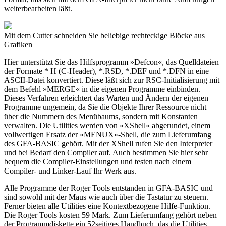
weiterbearbeiten läßt.
Mit dem Cutter schneiden Sie beliebige rechteckige Blöcke aus
Grafiken
Hier unterstützt Sie das Hilfsprogramm »Defcon«, das Quelldateien
der Formate * H (C-Header), *.RSD, *.DEF und *.DFN in eine
ASCII-Datei konvertiert. Diese läßt sich zur RSC-Initialisierung mit
dem Befehl »MERGE« in die eigenen Programme einbinden.
Dieses Verfahren erleichtert das Warten und Ändern der eigenen
Programme ungemein, da Sie die Objekte Ihrer Ressource nicht
über die Nummern des Menübaums, sondern mit Konstanten
verwalten. Die Utilities werden von »XShell« abgerundet, einem
vollwertigen Ersatz der »MENUX«-Shell, die zum Lieferumfang
des GFA-BASIC gehört. Mit der XShell rufen Sie den Interpreter
und bei Bedarf den Compiler auf. Auch bestimmen Sie hier sehr
bequem die Compiler-Einstellungen und testen nach einem
Compiler- und Linker-Lauf Ihr Werk aus.
Alle Programme der Roger Tools entstanden in GFA-BASIC und
sind sowohl mit der Maus wie auch über die Tastatur zu steuern.
Ferner bieten alle Utilities eine Kontextbezogene Hilfe-Funktion.
Die Roger Tools kosten 59 Mark. Zum Lieferumfang gehört neben
der Programmdiskette ein 52seitiges Handbuch, das die Utilities