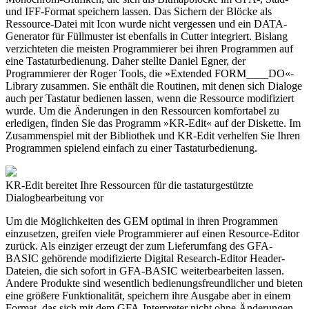
und IFF-Format speichern lassen. Das Sichern der Blöcke als
Ressource-Datei mit Icon wurde nicht vergessen und ein DATA-
Generator für Füllmuster ist ebenfalls in Cutter integriert. Bislang
verzichteten die meisten Programmierer bei ihren Programmen auf
eine Tastaturbedienung. Daher stellte Daniel Egner, der
Programmierer der Roger Tools, die »Extended FORM____DO«-
Library zusammen. Sie enthält die Routinen, mit denen sich Dialoge
auch per Tastatur bedienen lassen, wenn die Ressource modifiziert
wurde. Um die Änderungen in den Ressourcen komfortabel zu
erledigen, finden Sie das Programm »KR-Edit« auf der Diskette. Im
Zusammenspiel mit der Bibliothek und KR-Edit verhelfen Sie Ihren
Programmen spielend einfach zu einer Tastaturbedienung.
KR-Edit bereitet Ihre Ressourcen für die tastaturgestützte
Dialogbearbeitung vor
Um die Möglichkeiten des GEM optimal in ihren Programmen
einzusetzen, greifen viele Programmierer auf einen Resource-Editor
zurück. Als einziger erzeugt der zum Lieferumfang des GFA-
BASIC gehörende modifizierte Digital Research-Editor Header-
Dateien, die sich sofort in GFA-BASIC weiterbearbeiten lassen.
Andere Produkte sind wesentlich bedienungsfreundlicher und bieten
eine größere Funktionalität, speichern ihre Ausgabe aber in einem
Format, das sich mit dem GFA-Interpreter nicht ohne Änderungen