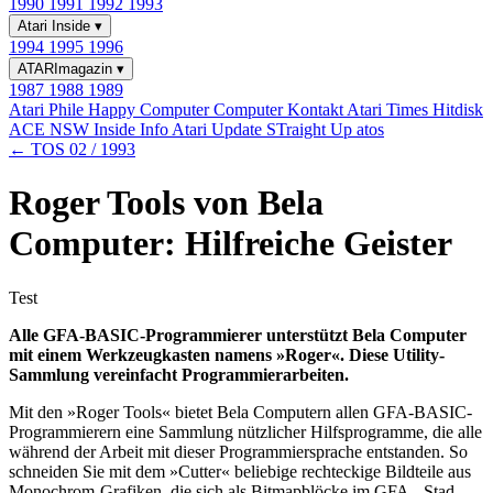
1990
1991
1992
1993
Atari Inside
▾
1994
1995
1996
ATARImagazin
▾
1987
1988
1989
Atari Phile
Happy Computer
Computer Kontakt
Atari Times
Hitdisk
ACE NSW Inside Info
Atari Update
STraight Up
atos
← TOS 02 / 1993
Roger Tools von Bela
Computer: Hilfreiche Geister
Test
Alle GFA-BASIC-Programmierer unterstützt Bela Computer
mit einem Werkzeugkasten namens »Roger«. Diese Utility-
Sammlung vereinfacht Programmierarbeiten.
Mit den »Roger Tools« bietet Bela Computern allen GFA-BASIC-
Programmierern eine Sammlung nützlicher Hilfsprogramme, die alle
während der Arbeit mit dieser Programmiersprache entstanden. So
schneiden Sie mit dem »Cutter« beliebige rechteckige Bildteile aus
Monochrom-Grafiken, die sich als Bitmapblöcke im GFA-, Stad-