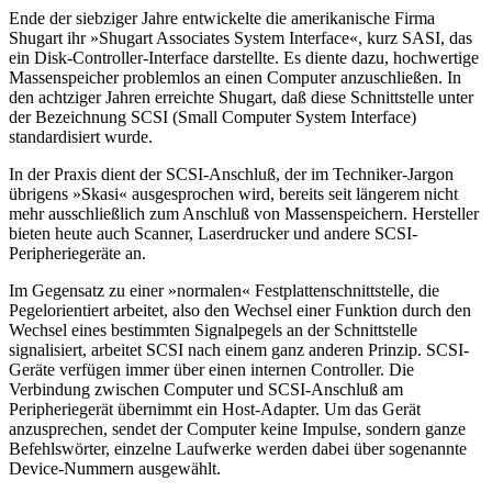
Ende der siebziger Jahre entwickelte die amerikanische Firma
Shugart ihr »Shugart Associates System Interface«, kurz SASI, das
ein Disk-Controller-Interface darstellte. Es diente dazu, hochwertige
Massenspeicher problemlos an einen Computer anzuschließen. In
den achtziger Jahren erreichte Shugart, daß diese Schnittstelle unter
der Bezeichnung SCSI (Small Computer System Interface)
standardisiert wurde.
In der Praxis dient der SCSI-Anschluß, der im Techniker-Jargon
übrigens »Skasi« ausgesprochen wird, bereits seit längerem nicht
mehr ausschließlich zum Anschluß von Massenspeichern. Hersteller
bieten heute auch Scanner, Laserdrucker und andere SCSI-
Peripheriegeräte an.
Im Gegensatz zu einer »normalen« Festplattenschnittstelle, die
Pegelorientiert arbeitet, also den Wechsel einer Funktion durch den
Wechsel eines bestimmten Signalpegels an der Schnittstelle
signalisiert, arbeitet SCSI nach einem ganz anderen Prinzip. SCSI-
Geräte verfügen immer über einen internen Controller. Die
Verbindung zwischen Computer und SCSI-Anschluß am
Peripheriegerät übernimmt ein Host-Adapter. Um das Gerät
anzusprechen, sendet der Computer keine Impulse, sondern ganze
Befehlswörter, einzelne Laufwerke werden dabei über sogenannte
Device-Nummern ausgewählt.