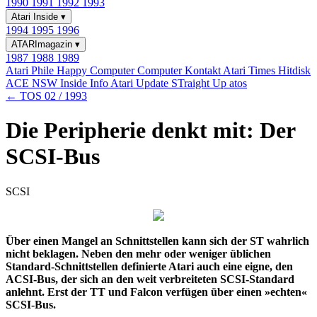
1990
1991
1992
1993
Atari Inside
▾
1994
1995
1996
ATARImagazin
▾
1987
1988
1989
Atari Phile
Happy Computer
Computer Kontakt
Atari Times
Hitdisk
ACE NSW Inside Info
Atari Update
STraight Up
atos
← TOS 02 / 1993
Die Peripherie denkt mit: Der
SCSI-Bus
SCSI
Über einen Mangel an Schnittstellen kann sich der ST wahrlich
nicht beklagen. Neben den mehr oder weniger üblichen
Standard-Schnittstellen definierte Atari auch eine eigne, den
ACSI-Bus, der sich an den weit verbreiteten SCSI-Standard
anlehnt. Erst der TT und Falcon verfügen über einen »echten«
SCSI-Bus.