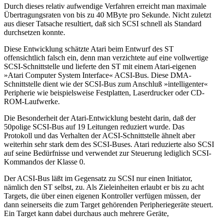
Durch dieses relativ aufwendige Verfahren erreicht man maximale
Übertragungsraten von bis zu 40 MByte pro Sekunde. Nicht zuletzt
aus dieser Tatsache resultiert, daß sich SCSI schnell als Standard
durchsetzen konnte.
Diese Entwicklung schätzte Atari beim Entwurf des ST
offensichtlich falsch ein, denn man verzichtete auf eine vollwertige
SCSI-Schnittstelle und lieferte den ST mit einem Atari-eigenen
»Atari Computer System Interface« ACSI-Bus. Diese DMA-
Schnittstelle dient wie der SCSI-Bus zum Anschluß »intelligenter«
Peripherie wie beispielsweise Festplatten, Laserdrucker oder CD-
ROM-Laufwerke.
Die Besonderheit der Atari-Entwicklung besteht darin, daß der
50polige SCSI-Bus auf 19 Leitungen reduziert wurde. Das
Protokoll und das Verhalten der ACSI-Schnittstelle ähnelt aber
weiterhin sehr stark dem des SCSI-Buses. Atari reduzierte also SCSI
auf seine Bedürfnisse und verwendet zur Steuerung lediglich SCSI-
Kommandos der Klasse 0.
Der ACSI-Bus läßt im Gegensatz zu SCSI nur einen Initiator,
nämlich den ST selbst, zu. Als Zieleinheiten erlaubt er bis zu acht
Targets, die über einen eigenen Kontroller verfügen müssen, der
dann seinerseits die zum Target gehörenden Peripheriegeräte steuert.
Ein Target kann dabei durchaus auch mehrere Geräte,