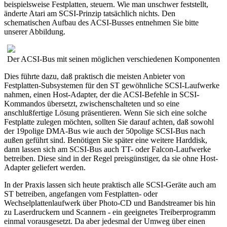
beispielsweise Festplatten, steuern. Wie man unschwer feststellt,
änderte Atari am SCSI-Prinzip tatsächlich nichts. Den
schematischen Aufbau des ACSI-Busses entnehmen Sie bitte
unserer Abbildung.
Der ACSI-Bus mit seinen möglichen verschiedenen Komponenten
Dies führte dazu, daß praktisch die meisten Anbieter von
Festplatten-Subsystemen für den ST gewöhnliche SCSI-Laufwerke
nahmen, einen Host-Adapter, der die ACSI-Befehle in SCSI-
Kommandos übersetzt, zwischenschalteten und so eine
anschlußfertige Lösung präsentieren. Wenn Sie sich eine solche
Festplatte zulegen möchten, sollten Sie darauf achten, daß sowohl
der 19polige DMA-Bus wie auch der 50polige SCSI-Bus nach
außen geführt sind. Benötigen Sie später eine weitere Harddisk,
dann lassen sich am SCSI-Bus auch TT- oder Falcon-Laufwerke
betreiben. Diese sind in der Regel preisgünstiger, da sie ohne Host-
Adapter geliefert werden.
In der Praxis lassen sich heute praktisch alle SCSI-Geräte auch am
ST betreiben, angefangen vom Festplatten- oder
Wechselplattenlaufwerk über Photo-CD und Bandstreamer bis hin
zu Laserdruckern und Scannern - ein geeignetes Treiberprogramm
einmal vorausgesetzt. Da aber jedesmal der Umweg über einen