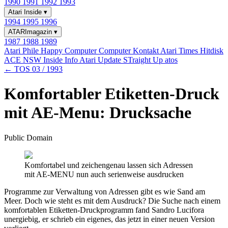
1990
1991
1992
1993
Atari Inside
▾
1994
1995
1996
ATARImagazin
▾
1987
1988
1989
Atari Phile
Happy Computer
Computer Kontakt
Atari Times
Hitdisk
ACE NSW Inside Info
Atari Update
STraight Up
atos
← TOS 03 / 1993
Komfortabler Etiketten-Druck
mit AE-Menu: Drucksache
Public Domain
Komfortabel und zeichengenau lassen sich Adressen
mit AE-MENU nun auch serienweise ausdrucken
Programme zur Verwaltung von Adressen gibt es wie Sand am
Meer. Doch wie steht es mit dem Ausdruck? Die Suche nach einem
komfortablen Etiketten-Druckprogramm fand Sandro Lucifora
unergiebig, er schrieb ein eigenes, das jetzt in einer neuen Version