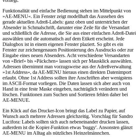
vorliegt.
Funktionalität und einfache Bedienung stehen im Mittelpunkt von
»AE-MENU«. Ein Fenster zeigt modellhaft das Aussehen des
gerade aktuellen Adreß-Labels: ganz oben und unterstrichen der
Absender in Schmalschrift, darunter eine Zeile für die Versandart
und schließlich die Adresse, die Sie aus einer einfachen Adreß-Datei
auswählen und die automatisch auf dem Etikett erscheint. Jede
Dialogbox ist in einem eigenen Fenster plaziert. So gibt es ein
Fenster zur zeichengenauen Positionierung des Ausdrucks oder zur
Eingabe eines neuen Absenders. Acht verschiedene Versandarten
von »Brief« bis »Päckchen« lassen sich per Mausklick auswählen.
Adressen übernimmt man vorzugsweise aus der Adreßverwaltung
»1st Address«, da AE-MENU hieraus einen direkten Datenimport
erlaubt. Ohne 1st Address sollten ihre Anschriften aber wenigstens
im ASCII-Format vorliegen. Die Daten lassen sich aber auch von
Hand in eine feste Maske eingeben, nachträglich verändern und
löschen. Funktionen zum Suchen und Sortieren fehlen daher bei
AE-MENUE.
Ein Klick auf das Drucker-Icon bringt das Label zu Papier, auf
Wunsch auch mehrere Adressen gleichzeitig. Vorschlag für Sandro
Lucifora: Labels sollten sich auch nebeneinander drucken lassen,
außerdem ist die Kopier-Funktion etwas 'buggy'. Ansonsten glänzt
AE-MENU im Alltag als nützliches Heinzelmännchen.