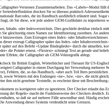
Calligrapher-Versionen Zusammenarbeiten. Das »Labels«-Modul füllt da
er Serienbrieffunktion drucken Sie so überaus praktisch Adressenetiket
ationale Barcodes, die im Handbuch ausführlich erläutert sind. Sogar
agt, ob Sie diese, wie jede andere GEM-Grafikdatei zu importieren 
n, Inhalts- oder Indexverzeichnis. Dies geschieht denkbar einfach mit
 Sie gleichzeitig einen Namen zur Identifizierung zuordnen. An anderer
r hinzuweisen. Zum Erzeugen eines Index- oder Inhaltsverzeichnisses 
s dieser erzeugt Calligrapher später das Index- oder Inhaltsverzeichnis 
er später auf den Befehl »Update Bindeglieder« durch die aktuellen, kor
der« die Pointer erneut. »Flextext« schmiegt Text an gerade und bel
nte Effekte, die Calligrapher als GEM-Vektorgrafik ablegt.
eck für British English, Wörterbücher und Thesauri für US-Englisch,
 korrigiert Calligrapher in einem Durchgang bei Verwendung mehrere
or), Fehlern, die, so das Handbuch, »aber auch Teil Ihres persönliche
), sowie Wörtern mit den Endungen »ise«, bzw. »ize«, die nicht gleichze
ine ihm nicht genehme Textstelle, so erscheint diese mit Beschreibung 
 Dokument zu korrigieren oder zu ignorieren. Der Checker erlaubt das E
ssung der Regeln« macht die Funktionsweise des Checkers deutlich. E
enthalten, so daß sie auf mehrere Fälle anwendbar sind. Häufig ersche
. Die Anwendung dieses Systems verdeutlicht seine Grenzen.