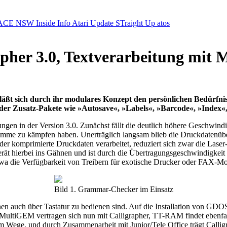
ACE NSW Inside Info
Atari Update
STraight Up
atos
apher 3.0, Textverarbeitung mit
ng läßt sich durch ihr modulares Konzept den persönlichen Bedürf
er Zusatz-Pakete wie »Autosave«, »Labels«, »Barcode«, »Index«, 
n in der Version 3.0. Zunächst fällt die deutlich höhere Geschwindig
gramme zu kämpfen haben. Unerträglich langsam blieb die Druckdatenübe
r komprimierte Druckdaten verarbeitet, reduziert sich zwar die Lase
 gerät hierbei ins Gähnen und ist durch die Übertragungsgeschwindigkeit 
, etwa die Verfügbarkeit von Treibern für exotische Drucker oder FAX-
Bild 1. Grammar-Checker im Einsatz
uch über Tastatur zu bedienen sind. Auf die Installation von GDOS dü
ltiGEM vertragen sich nun mit Calligrapher, TT-RAM findet ebenfal
 Wege, und durch Zusammenarbeit mit Junior/Tele Office trägt Calli