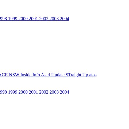
1998
1999
2000
2001
2002
2003
2004
ACE NSW Inside Info
Atari Update
STraight Up
atos
1998
1999
2000
2001
2002
2003
2004