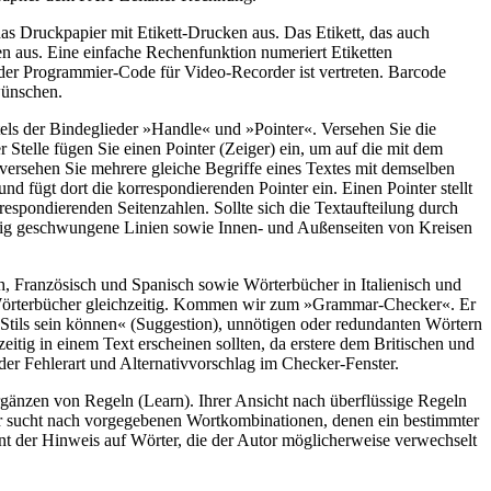
s Druckpapier mit Etikett-Drucken aus. Das Etikett, das auch
ten aus. Eine einfache Rechenfunktion numeriert Etiketten
 der Programmier-Code für Video-Recorder ist vertreten. Barcode
wünschen.
tels der Bindeglieder »Handle« und »Pointer«. Versehen Sie die
 Stelle fügen Sie einen Pointer (Zeiger) ein, um auf die mit dem
versehen Sie mehrere gleiche Begriffe eines Textes mit demselben
und fügt dort die korrespondierenden Pointer ein. Einen Pointer stellt
respondierenden Seitenzahlen. Sollte sich die Textaufteilung durch
iebig geschwungene Linien sowie Innen- und Außenseiten von Kreisen
 Französisch und Spanisch sowie Wörterbücher in Italienisch und
r Wörterbücher gleichzeitig. Kommen wir zum »Grammar-Checker«. Er
n Stils sein können« (Suggestion), unnötigen oder redundanten Wörtern
itig in einem Text erscheinen sollten, da erstere dem Britischen und
der Fehlerart und Alternativvorschlag im Checker-Fenster.
rgänzen von Regeln (Learn). Ihrer Ansicht nach überflüssige Regeln
r sucht nach vorgegebenen Wortkombinationen, denen ein bestimmter
int der Hinweis auf Wörter, die der Autor möglicherweise verwechselt