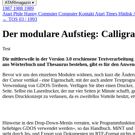
ATARImagazin
▾
1987
1988
1989
Atari Phile
Happy Computer
Computer Kontakt
Atari Times
Hitdisk
← TOS 03 / 1993
Der modulare Aufstieg: Calligr
Test
Die mittlerweile in der Version 3.0 erschienene Textverarbeitu
aus Wörterbuch und Thesaurus bestehen, gibt es für den Anwend
Bevor wir uns den einzelnen Modulen widmen, noch kurz die Änderunge
der Cursor vertikal - eine Eigenschaft, mit der auch andere Textpro
Verwendung von GDOS-Treibern. Verfügen Sie über einen Drucker, de
Seite. Selbst ein Laserdrucker, der nur vier Seiten je Minute schafft,
dieses Druckkonzept zu verlassen, da es zweifellos Vorteile besitzt
Hinweise in den Drop-Down-Menüs verraten, wie Programmfunktionen a
beliebiges GDOS verwendet werden«, so das Handbuch. MiNT und Mu
steht durch Im- und Export von Dokumenten im RTF-Format nichts im