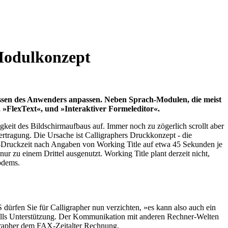
 Modulkonzept
nissen des Anwenders anpassen. Neben Sprach-Modulen, die meist
»FlexText«, und »Interaktiver Formeleditor«.
keit des Bildschirmaufbaus auf. Immer noch zu zögerlich scrollt aber
rtragung. Die Ursache ist Calligraphers Druckkonzept - die
r-Druckzeit nach Angaben von Working Title auf etwa 45 Sekunden je
nur zu einem Drittel ausgenutzt. Working Title plant derzeit nicht,
Modems.
rfen Sie für Calligrapher nun verzichten, »es kann also auch ein
ls Unterstützung. Der Kommunikation mit anderen Rechner-Welten
grapher dem FAX-Zeitalter Rechnung.