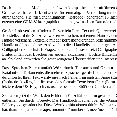
Doch nun zu den Modulen, die, abwärtskompatibel, auch mit älteren 
Grafiken enthalten darf, entwerfen Sie einmalig. In Verbindung mit d
durchgehend, z.B. für Seriennummern. »Barcode« beherrscht 15 intern
erzeugt eine GEM-Vektorgraphik mit dem gewünschten Barcode und fr
Großes Lob verdient »Index«. Es versieht Ihren Text mit Querverweise
Textstelle, auf die Sie zu verweisen wünschen, mit einem Handle, dem
Handle versehene Textstelle mit der korrespondierenden Seitennumme
Handle und lassen dieses zusätzlich in die »Handleliste« eintragen. Au
Calligrapher zunächst als Fragezeichen dar. Dieses ersetzt Calligraph
Einfügungen oder Löschungen ändern, aktualisiert »Update Bindeglie
an. Spielend entwerfen Sie geschwungene Überschriften und interessa
Das »Sprachen-Paket« umfaßt Wörterbuch, Thesaurus und Grammatikch
Katalanisch. Dokumente, die mehrere Sprachen gemischt enthalten,
durchforstet Ihren Text wahlweise nach Fehlern im engsten Sinne (Err
(Reduction), »Regeln, die besonders formale Texte betreffen« (Formal
letztere dem US-Englisch zuzuschreiben sind. Stößt der Checker auf e
Sie haben jetzt die Wahl, den Fehler im Einzelfall oder im gesamten
entfernen Sie durch »Forget«. Das Handbuch-Kapitel über die »Anpa
Fehlertyp zugeordnet ist. Diese Wortkombinationen dürfen Wildcards 
hat: than/ then, anxious/eager, amount of/ number of, meet/meat u. ä