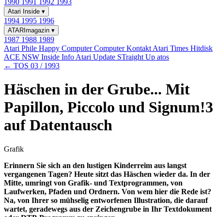
1990
1991
1992
1993
Atari Inside
▾
1994
1995
1996
ATARImagazin
▾
1987
1988
1989
Atari Phile
Happy Computer
Computer Kontakt
Atari Times
Hitdisk
ACE NSW Inside Info
Atari Update
STraight Up
atos
← TOS 03 / 1993
Häschen in der Grube... Mit
Papillon, Piccolo und Signum!3
auf Datentausch
Grafik
Erinnern Sie sich an den lustigen Kinderreim aus langst
vergangenen Tagen? Heute sitzt das Häschen wieder da. In der
Mitte, umringt von Grafik- und Textprogrammen, von
Laufwerken, Pfaden und Ordnern. Von wem hier die Rede ist?
Na, von Ihrer so mühselig entworfenen Illustration, die darauf
wartet, geradewegs aus der Zeichengrube in Ihr Textdokument