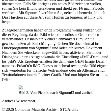
übernehmen. Falls Sie übrigens ein neues Bild zeichnen wollen,
sollten Sie kein Bitbild selektieren und direkt per F6 nach Piccolo
wechseln. Mit Signum!2 verfahren Sie, nebenbei bemerkt, ähnlich.
Das Häschen auf diese Art zum Hüpfen zu bringen, ist flink und
bequem.
Zugegebenermaßen haben dritte Programme wenig Nutzen von
dieser Regelung, da das Bild wieder in endlosen Ordnerreihen
verschwindet. Deshalb ein kleines Schmankerl zum Schluß,
gewissermaßen als Entschädigung. Gehen Sie doch einmal ins
Druckprogramm von Signum!3 und laden ein kurzes Dokument.
Nachdem Sie »drucken« angewählt haben, aktivieren Sie in der
Dialogbox unter »Ausgabekanal« die Einstellung »IMG-Datei« und
los geht's. Als Ergebnis erhalten Sie dann eine GEM-Image-Datei
namens »PrdatOOt.lMG. Dieses manchmal recht große Bild eignet
sich wunderbar für grafische Verfremdung oder als Alternative für
Textfunktionen innerhalb einer Grafik. Und nun hüpfen Sie mal los.
(wk)
Bild 2. Von Piccolo nach Signum!3 und zurück
Andreas Wischerhoff
© 2026 Computer Magazin Archiv - STCArchiv