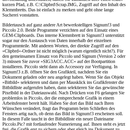
kurzen Pfad, z.B. C:\Clipbrd\Scrap.IMG, Zugriff auf den Inhalt des
Klemmbretts. Das ist einfach zu merken und geht ohne lange
Sucherei vonstatten.
Bildertausch auf ganz andere Art bewerkstelligen Signum!3 und
Piccolo 2.0. Beide Programme verzichten auf den Einsatz eines
GEM-Clipboards. Das interne Klemmbrett in Signum!3 unterstützt
sogar nur den Austausch von Daten innerhalb der einzelnen
Programmteile. Mit anderen Worten, der direkte Zugriff auf den
»Clipbrd«-Ordner ist nicht möglich (warum eigentlich nicht?). Für
den gemeinsamen Einsatz von Piccolo und Signum (Version 2 oder
3) müssen Sie zuvor »SIG3ACC.ACC« auf der Bootpartition
installieren. Piccolo steht dann als Accessory zur Verfügung. In
Signum!3 z.B. öffnen Sie den Grafikteil, nachdem Sie ein
Dokument geladen oder neu angelegt haben. Wenn Sie das Objekt
»Bitbild« selektieren und dann per Mausklick ins Grafikfenster die
Bitbildliste aufgerufen haben, dann selektieren Sie das gewünschte
Pixelbild in der Dateiauswahl. Nach Drücken von F6 gelangen Sie
problemlos in Piccolo, der die entsprechende Grafik in einem
Arbeitsfenster bereit hält. Haben Sie dort das Bild nach Ihren
Wünschen verändert, fragt das Programm beim Schließen des
Fensters artig nach, ob denn das Bild in Signum!3 erscheinen soll.
In diesem Falle taucht in der Bitbildliste ein neuer Dateiname
Piccolo.Pic? mit fortlaufender Numerierung auf. Ihnen steht es jetzt
frei, die Grafik erst zu sichern oder aber gleich ins Dokument zu