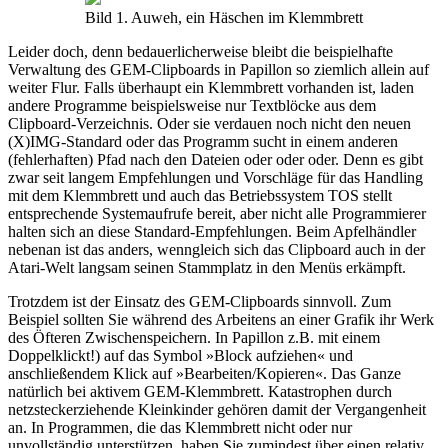
Bild 1. Auweh, ein Häschen im Klemmbrett
Leider doch, denn bedauerlicherweise bleibt die beispielhafte
Verwaltung des GEM-Clipboards in Papillon so ziemlich allein auf
weiter Flur. Falls überhaupt ein Klemmbrett vorhanden ist, laden
andere Programme beispielsweise nur Textblöcke aus dem
Clipboard-Verzeichnis. Oder sie verdauen noch nicht den neuen
(X)IMG-Standard oder das Programm sucht in einem anderen
(fehlerhaften) Pfad nach den Dateien oder oder oder. Denn es gibt
zwar seit langem Empfehlungen und Vorschläge für das Handling
mit dem Klemmbrett und auch das Betriebssystem TOS stellt
entsprechende Systemaufrufe bereit, aber nicht alle Programmierer
halten sich an diese Standard-Empfehlungen. Beim Apfelhändler
nebenan ist das anders, wenngleich sich das Clipboard auch in der
Atari-Welt langsam seinen Stammplatz in den Menüs erkämpft.
Trotzdem ist der Einsatz des GEM-Clipboards sinnvoll. Zum
Beispiel sollten Sie während des Arbeitens an einer Grafik ihr Werk
des Öfteren Zwischenspeichern. In Papillon z.B. mit einem
Doppelklickt!) auf das Symbol »Block aufziehen« und
anschließendem Klick auf »Bearbeiten/Kopieren«. Das Ganze
natürlich bei aktivem GEM-Klemmbrett. Katastrophen durch
netzsteckerziehende Kleinkinder gehören damit der Vergangenheit
an. In Programmen, die das Klemmbrett nicht oder nur
unvollständig unterstützen, haben Sie zumindest über einen relativ