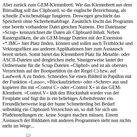
Aber zurück zum GEM-Klemmbrett. Wie das Klemmbrett aus dem
Büroalltag soll das Clipboard, so die englische Bezeichnung, als
schnelle Zwischenablage fungieren. Deswegen geschieht das
Speichern ohne Sicherheitsabfrage. Zusätzlich löscht das Programm
eine bereits vorhandene Datei gleichen Namens. Der Dateiname
»Scrap« kennzeichnet die Daten als Clipboard-Inhalt. Neben
Rastergrafiken, die als GEM-Image Dateien mit der Extension
»*.IMG« hier Platz finden, können und sollen auch Textblöcke und
Vektorgrafiken aus anderen Applikationen hier zum Austausch
bereit stehen. Somit bietet das Klemmbrett Platz für Metafile- oder
ASCII-Dateien und dergleichen mehr. Sinnigerweise lautet der
Ordnername für die Scrap-Dateien »Clipbrd« und ist als oberstes
Verzeichnis auf der Bootpartition (in der Regel C) bzw. auf
Laufwerk A zu finden. Schneiden Sie einen Bildteil in Papillon mit
der Funktion »Lasso«, »Blockaufziehen« oder »Schere« aus und
kopieren ihn mit »Control C« oder »Control X« in das GEM-
Klembrett. »Control V« lädt den Blockinhalt wieder von der
Festplatte und fügt ihn in ein beliebiges Arbeitsfenster ein.
Freundlicherweise legt der bunte Schmetterling bei Bedarf
selbsttätig ein Clipboard-Verzeichnis an, so daß Sie sich um
Pfadeinstellungen etc. keine Sorgen machen müssen. Einem
Austausch der Bilddaten mit anderen Programmen steht nun nichts
mehr im Wege...