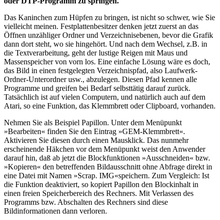
oder DTP-Programm zu springen.
Das Kaninchen zum Hüpfen zu bringen, ist nicht so schwer, wie Sie
vielleicht meinen. Festplattenbesitzer denken jetzt zuerst an das
Öffnen unzähliger Ordner und Verzeichnisebenen, bevor die Grafik
dann dort steht, wo sie hingehört. Und nach dem Wechsel, z.B. in
die Textverarbeitung, geht der lustige Reigen mit Maus und
Massenspeicher von vorn los. Eine einfache Lösung wäre es doch,
das Bild in einen festgelegten Verzeichnispfad, also Laufwerk-
Ordner-Unterordner usw., abzulegen. Diesen Pfad kennen alle
Programme und greifen bei Bedarf selbsttätig darauf zurück.
Tatsächlich ist auf vielen Computern, und natürlich auch auf dem
Atari, so eine Funktion, das Klemmbrett oder Clipboard, vorhanden.
Nehmen Sie als Beispiel Papillon. Unter dem Menüpunkt
»Bearbeiten« finden Sie den Eintrag »GEM-Klemmbrett«.
Aktivieren Sie diesen durch einen Mausklick. Das nunmehr
erscheinende Häkchen vor dem Menüpunkt weist den Anwender
darauf hin, daß ab jetzt die Blockfunktionen »Ausschneiden« bzw.
»Kopieren« den betreffenden Bildausschnitt ohne Abfrage direkt in
eine Datei mit Namen »Scrap. IMG«speichern. Zum Vergleich: Ist
die Funktion deaktiviert, so kopiert Papillon den Blockinhalt in
einen freien Speicherbereich des Rechners. Mit Verlassen des
Programms bzw. Abschalten des Rechners sind diese
Bildinformationen dann verloren.