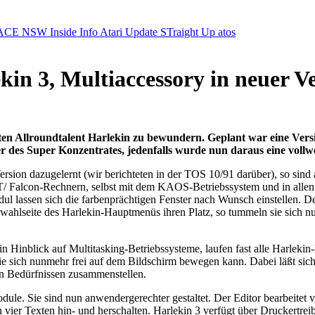
ACE NSW Inside Info
Atari Update
STraight Up
atos
in 3, Multiaccessory in neuer V
en Allroundtalent Harlekin zu bewundern. Geplant war eine Vers
 des Super Konzentrates, jedenfalls wurde nun daraus eine vollwe
Version dazugelernt (wir berichteten in der TOS 10/91 darüber), so si
T/TT/ Falcon-Rechnern, selbst mit dem KAOS-Betriebssystem und in alle
ul lassen sich die farbenprächtigen Fenster nach Wunsch einstellen. D
swahlseite des Harlekin-Hauptmenüs ihren Platz, so tummeln sie sich
in Hinblick auf Multitasking-Betriebssysteme, laufen fast alle Harleki
e sich nunmehr frei auf dem Bildschirm bewegen kann. Dabei läßt sich H
en Bedürfnissen zusammenstellen.
odule. Sie sind nun anwendergerechter gestaltet. Der Editor bearbeitet vi
 vier Texten hin- und herschalten. Harlekin 3 verfügt über Druckertreib