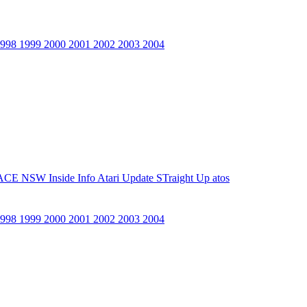
1998
1999
2000
2001
2002
2003
2004
ACE NSW Inside Info
Atari Update
STraight Up
atos
1998
1999
2000
2001
2002
2003
2004