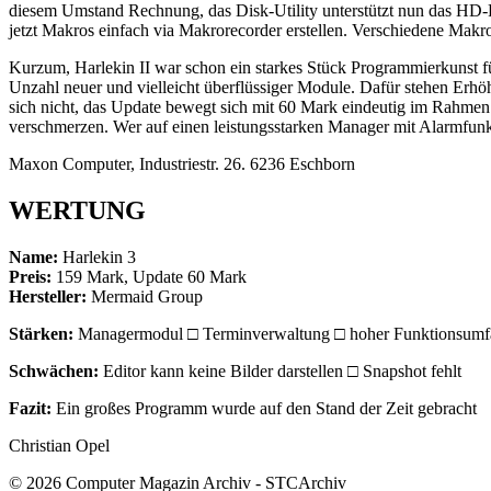
diesem Umstand Rechnung, das Disk-Utility unterstützt nun das HD-F
jetzt Makros einfach via Makrorecorder erstellen. Verschiedene Makroda
Kurzum, Harlekin II war schon ein starkes Stück Programmierkunst für 
Unzahl neuer und vielleicht überflüssiger Module. Dafür stehen Erhöh
sich nicht, das Update bewegt sich mit 60 Mark eindeutig im Rahme
verschmerzen. Wer auf einen leistungsstarken Manager mit Alarmfun
Maxon Computer, Industriestr. 26. 6236 Eschborn
WERTUNG
Name:
Harlekin 3
Preis:
159 Mark, Update 60 Mark
Hersteller:
Mermaid Group
Stärken:
Managermodul □ Terminverwaltung □ hoher Funktionsumfan
Schwächen:
Editor kann keine Bilder darstellen □ Snapshot fehlt
Fazit:
Ein großes Programm wurde auf den Stand der Zeit gebracht
Christian Opel
© 2026 Computer Magazin Archiv - STCArchiv