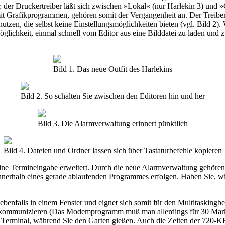
der Druckertreiber läßt sich zwischen »Lokal« (nur Harlekin 3) und »
it Grafikprogrammen, gehören somit der Vergangenheit an. Der Treiber 
utzen, die selbst keine Einstellungsmöglichkeiten bieten (vgl. Bild 2)
 Möglichkeit, einmal schnell vom Editor aus eine Bilddatei zu laden un
Bild 1. Das neue Outfit des Harlekins
Bild 2. So schalten Sie zwischen den Editoren hin und her
Bild 3. Die Alarmverwaltung erinnert pünktlich
Bild 4. Dateien und Ordner lassen sich über Tastaturbefehle kopieren
eine Termineingabe erweitert. Durch die neue Alarmverwaltung gehören 
nerhalb eines gerade ablaufenden Programmes erfolgen. Haben Sie, wie
 ebenfalls in einem Fenster und eignet sich somit für den Multitasking
kommunizieren (Das Modemprogramm muß man allerdings für 30 Mark zu
 Terminal, während Sie den Garten gießen. Auch die Zeiten der 720-K