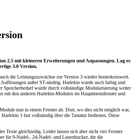
ersion
ion 2.5 mit kleineren Erweiterungen und Anpassungen. Lag es
rtige 3.0 Version.
nd auch die Leistungszuwächse zur Version 3 wieder bemerkenswert.
n Auflösungen außer ST-niedrig. Harlekin wurde auch farbig und
er Speicherbedarf wurde durch vollständige Modularisierung weiter
 nun mit den anderen Harlekin-Modulen im Hauptmenüfenster und
n-Module nun in einem Fenster ab. Dort, wo dies nicht möglich war,
arlekin 3 fast vollständig über die Tastatur bedienen. Diese
er Texte gleichzeitig. Leider lassen sich aber nicht vier Fenster
er für 9-Nadel-, 24-Nadel- und Laserdrucker, die die