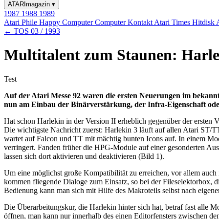
ATARImagazin
▾
1987
1988
1989
Atari Phile
Happy Computer
Computer Kontakt
Atari Times
Hitdisk
← TOS 03 / 1993
Multitalent zum Staunen: Harlek
Test
Auf der Atari Messe 92 waren die ersten Neuerungen im bekannt
nun am Einbau der Binärverstärkung, der Infra-Eigenschaft oder
Hat schon Harlekin in der Version II erheblich gegenüber der ersten 
Die wichtigste Nachricht zuerst: Harlekin 3 läuft auf allen Atari S
wartet auf Falcon und TT mit mächtig bunten Icons auf. In einem Mod
verringert. Fanden früher die HPG-Module auf einer gesonderten Au
lassen sich dort aktivieren und deaktivieren (Bild 1).
Um eine möglichst große Kompatibilität zu erreichen, vor allem auch 
kommen fliegende Dialoge zum Einsatz, so bei der Fileselektorbox, di
Bedienung kann man sich mit Hilfe des Makroteils selbst nach eigen
Die Überarbeitungskur, die Harlekin hinter sich hat, betraf fast alle M
öffnen, man kann nur innerhalb des einen Editorfensters zwischen den