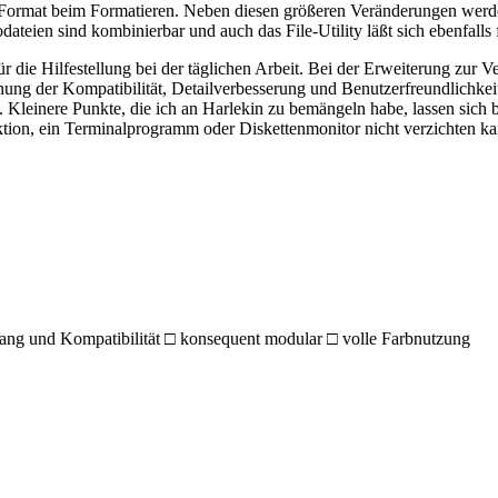
ormat beim Formatieren. Neben diesen größeren Veränderungen werden 
teien sind kombinierbar und auch das File-Utility läßt sich ebenfalls f
die Hilfestellung bei der täglichen Arbeit. Bei der Erweiterung zur Ve
ung der Kompatibilität, Detailverbesserung und Benutzerfreundlichkeit
n. Kleinere Punkte, die ich an Harlekin zu bemängeln habe, lassen si
ktion, ein Terminalprogramm oder Diskettenmonitor nicht verzichten
g und Kompatibilität □ konsequent modular □ volle Farbnutzung