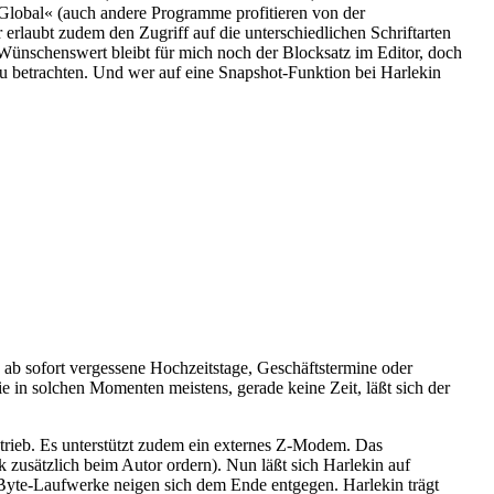
Global« (auch andere Programme profitieren von der
erlaubt zudem den Zugriff auf die unterschiedlichen Schriftarten
. Wünschenswert bleibt für mich noch der Blocksatz im Editor, doch
d zu betrachten. Und wer auf eine Snapshot-Funktion bei Harlekin
ab sofort vergessene Hochzeitstage, Geschäftstermine oder
 in solchen Momenten meistens, gerade keine Zeit, läßt sich der
betrieb. Es unterstützt zudem ein externes Z-Modem. Das
sätzlich beim Autor ordern). Nun läßt sich Harlekin auf
Byte-Laufwerke neigen sich dem Ende entgegen. Harlekin trägt