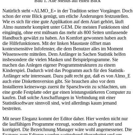
Bild 1. Alle Menüs auf einen Blick
Natürlich steht »ALMO_E« in der Tradition seiner Vorgänger. Doch
schon der erste Blick genügt, um etliche Änderungen festzustellen.
Wie es sich für eine gute Applikation auf dem Atari gehört, läuft
Almo nunmehr komplett unter GEM. Die meisten Funktionen sind
eingängig, ohne erst mühsam das mehr als 800 Seiten umfassende
Handbuch gewälzt zu haben. An Komfort gewonnen haben auch
die Hilfefunktionen. Mit der linken Maustaste öffnet man
kontextsensitive Infofenster, die dem Benutzer alles im Moment
Wissenswerte mitteilen. Dem Anfänger in Sachen Statistik helfen
insbesondere die vielen Masken und Beispielprogramme. Sie
machen das Anlegen eigener Programmstrukturen zu einem
Kinderspiel. Dadurch wird das Programm auch für den Statistik-
Anfänger sehr interessant. Dazu paßt recht gut, daß es von Almo_E
auch eine Diskettenversion gibt. Sie brauchen also vor dem
Installieren keineswegs zuerst ihr Sparschwein zu schlachten, um
eine große Festplatte oder gar einen leistungsstärkeren Computer zu
kaufen. Daß solche Anschaffungen in Verbindung mit einer
Statistiksoftware sinnvoll sind, wird allerdings kaum jemand
bestreiten.
Mit neuer Eleganz kommt der Editor daher. Hier werden nicht nur
die lauffähigen Programme erzeugt, sondern auch gestartet und
korrigiert. Die Bezeichnung Manager wäre wohl angemessener. Die
Features zum Edieren wurden weitgehend überarbeitet und um