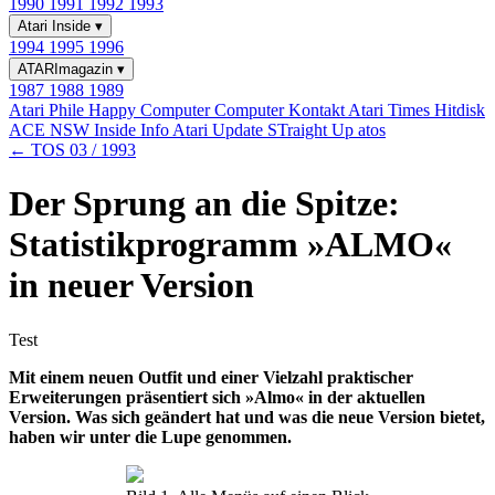
1990
1991
1992
1993
Atari Inside
▾
1994
1995
1996
ATARImagazin
▾
1987
1988
1989
Atari Phile
Happy Computer
Computer Kontakt
Atari Times
Hitdisk
ACE NSW Inside Info
Atari Update
STraight Up
atos
← TOS 03 / 1993
Der Sprung an die Spitze:
Statistikprogramm »ALMO«
in neuer Version
Test
Mit einem neuen Outfit und einer Vielzahl praktischer
Erweiterungen präsentiert sich »Almo« in der aktuellen
Version. Was sich geändert hat und was die neue Version bietet,
haben wir unter die Lupe genommen.