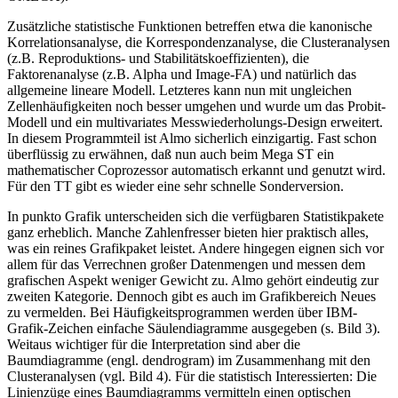
Zusätzliche statistische Funktionen betreffen etwa die kanonische
Korrelationsanalyse, die Korrespondenzanalyse, die Clusteranalysen
(z.B. Reproduktions- und Stabilitätskoeffizienten), die
Faktorenanalyse (z.B. Alpha und Image-FA) und natürlich das
allgemeine lineare Modell. Letzteres kann nun mit ungleichen
Zellenhäufigkeiten noch besser umgehen und wurde um das Probit-
Modell und ein multivariates Messwiederholungs-Design erweitert.
In diesem Programmteil ist Almo sicherlich einzigartig. Fast schon
überflüssig zu erwähnen, daß nun auch beim Mega ST ein
mathematischer Coprozessor automatisch erkannt und genutzt wird.
Für den TT gibt es wieder eine sehr schnelle Sonderversion.
In punkto Grafik unterscheiden sich die verfügbaren Statistikpakete
ganz erheblich. Manche Zahlenfresser bieten hier praktisch alles,
was ein reines Grafikpaket leistet. Andere hingegen eignen sich vor
allem für das Verrechnen großer Datenmengen und messen dem
grafischen Aspekt weniger Gewicht zu. Almo gehört eindeutig zur
zweiten Kategorie. Dennoch gibt es auch im Grafikbereich Neues
zu vermelden. Bei Häufigkeitsprogrammen werden über IBM-
Grafik-Zeichen einfache Säulendiagramme ausgegeben (s. Bild 3).
Weitaus wichtiger für die Interpretation sind aber die
Baumdiagramme (engl. dendrogram) im Zusammenhang mit den
Clusteranalysen (vgl. Bild 4). Für die statistisch Interessierten: Die
Linienzüge eines Baumdiagramms vermitteln einen optischen