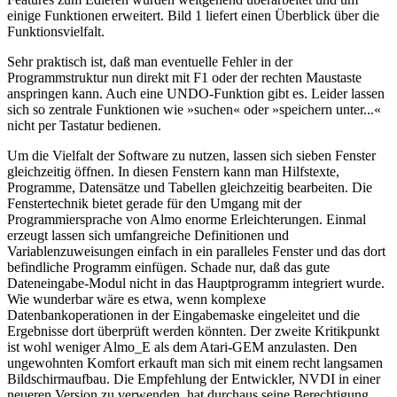
einige Funktionen erweitert. Bild 1 liefert einen Überblick über die
Funktionsvielfalt.
Sehr praktisch ist, daß man eventuelle Fehler in der
Programmstruktur nun direkt mit F1 oder der rechten Maustaste
anspringen kann. Auch eine UNDO-Funktion gibt es. Leider lassen
sich so zentrale Funktionen wie »suchen« oder »speichern unter...«
nicht per Tastatur bedienen.
Um die Vielfalt der Software zu nutzen, lassen sich sieben Fenster
gleichzeitig öffnen. In diesen Fenstern kann man Hilfstexte,
Programme, Datensätze und Tabellen gleichzeitig bearbeiten. Die
Fenstertechnik bietet gerade für den Umgang mit der
Programmiersprache von Almo enorme Erleichterungen. Einmal
erzeugt lassen sich umfangreiche Definitionen und
Variablenzuweisungen einfach in ein paralleles Fenster und das dort
befindliche Programm einfügen. Schade nur, daß das gute
Dateneingabe-Modul nicht in das Hauptprogramm integriert wurde.
Wie wunderbar wäre es etwa, wenn komplexe
Datenbankoperationen in der Eingabemaske eingeleitet und die
Ergebnisse dort überprüft werden könnten. Der zweite Kritikpunkt
ist wohl weniger Almo_E als dem Atari-GEM anzulasten. Den
ungewohnten Komfort erkauft man sich mit einem recht langsamen
Bildschirmaufbau. Die Empfehlung der Entwickler, NVDI in einer
neueren Version zu verwenden, hat durchaus seine Berechtigung.