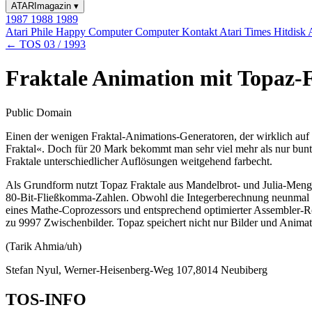
ATARImagazin
▾
1987
1988
1989
Atari Phile
Happy Computer
Computer Kontakt
Atari Times
Hitdisk
← TOS 03 / 1993
Fraktale Animation mit Topaz-Fr
Public Domain
Einen der wenigen Fraktal-Animations-Generatoren, der wirklich auf
Fraktal«. Doch für 20 Mark bekommt man sehr viel mehr als nur bun
Fraktale unterschiedlicher Auflösungen weitgehend farbecht.
Als Grundform nutzt Topaz Fraktale aus Mandelbrot- und Julia-Meng
80-Bit-Fließkomma-Zahlen. Obwohl die Integerberechnung neunmal sch
eines Mathe-Coprozessors und entsprechend optimierter Assembler-Ro
zu 9997 Zwischenbilder. Topaz speichert nicht nur Bilder und Anima
(Tarik Ahmia/uh)
Stefan Nyul, Werner-Heisenberg-Weg 107,8014 Neubiberg
TOS-INFO