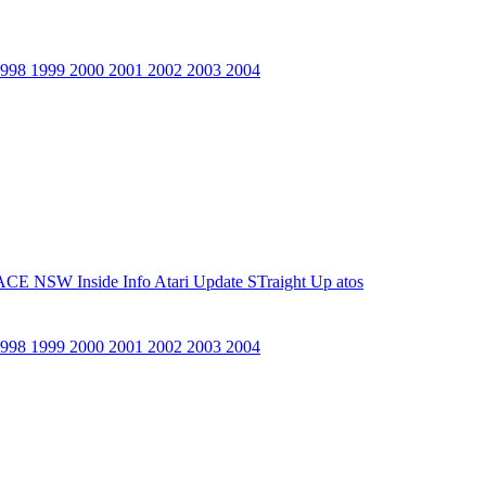
1998
1999
2000
2001
2002
2003
2004
ACE NSW Inside Info
Atari Update
STraight Up
atos
1998
1999
2000
2001
2002
2003
2004