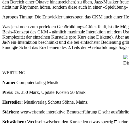
den Bereich einer Oktave hinausreichen) zu üben, Jazz-Musiker freuen
nicht nur Rhythmen hören, sondern diese auch in einer »Spielübung«
Apropos Timing: Die Entwickler unterzogen das CKM auch einer Her
Was jetzt noch zum perfekten Gehörbildungs-Glück fehlt, ist die Mög
Basis-Konzept des CKM - nämlich maximale Interaktion mit dem User
Komplexität der einzelnen Kursteile (pro Kurs eine Diskette). Aber a
Ja/Nein-Interaktion beschränkt und die bei einfachster Bedienung gr
kündigte Schott das Erscheinen des 2.Teils der »Gehörbildungs-Sag
Die
WERTUNG
Name:
Computerkolleg Musik
Preis:
ca. 350 Mark, Update-Kosten 50 Mark
Hersteller:
Musikverlag Schotts Söhne, Mainz
Stärken:
wegweisende interaktive Benutzerführung □ sehr ausführlic
Schwächen:
Wechsel zwischen den Kursteilen etwas sperrig □ kein