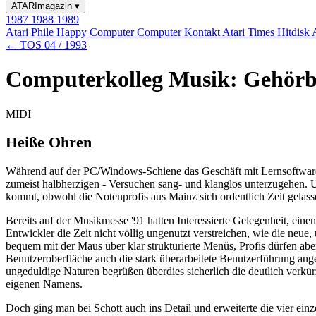
ATARImagazin
▾
1987
1988
1989
Atari Phile
Happy Computer
Computer Kontakt
Atari Times
Hitdisk
← TOS 04 / 1993
Computerkolleg Musik: Gehörbi
MIDI
Heiße Ohren
Während auf der PC/Windows-Schiene das Geschäft mit Lernsoftware 
zumeist halbherzigen - Versuchen sang- und klanglos unterzugehen. 
kommt, obwohl die Notenprofis aus Mainz sich ordentlich Zeit gelasse
Bereits auf der Musikmesse '91 hatten Interessierte Gelegenheit, ein
Entwickler die Zeit nicht völlig ungenutzt verstreichen, wie die ne
bequem mit der Maus über klar strukturierte Menüs, Profis dürfen ab
Benutzeroberfläche auch die stark überarbeitete Benutzerführung an
ungeduldige Naturen begrüßen überdies sicherlich die deutlich verkür
eigenen Namens.
Doch ging man bei Schott auch ins Detail und erweiterte die vier ein