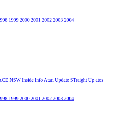
1998
1999
2000
2001
2002
2003
2004
ACE NSW Inside Info
Atari Update
STraight Up
atos
1998
1999
2000
2001
2002
2003
2004