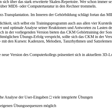
 sich über das stark erweiterte Skalen-Repertoire. Wer schon immer sei
 über MIDI- oder Computertastatur in den Rechner trommeln.
z-Transplantation. Im Inneren der Gehörbildung schlägt fortan das
lichkeit, sich selbst ein Trainingsprogramm auch aus allen vier Kurste
 und optimale Analyse seiner Reaktionen und Antworten zu Lasten der 
uch in der vorliegenden Version bieten das CKM Gehörtraining der Sond
ößtmöglichen Übungs-Erfolg verspricht, sollte sich das CKM in der Ver
a« mit den Kursen: Kadenzen, Melodien, Tanzrhythmen und Satzelement
 neue Version des Computerkollegs präsentiert sich in aktuellem 3D-
he Analyse der User-Eingaben □ viele integrierte Übungen
e eigenen Übungssequenzen möglich