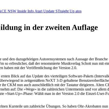
ACE NSW Inside Info
Atari Update
STraight Up
atos
ldung in der zweiten Auflage
und den dazugehörigen Autorensystemen nach Aussage der Branche tüc
Um so erfreulicher, daß der renommierte Musikverlag Schott nun mit 
n haben mit der Veröffentlichung der Version 2.0.
en ersten Blick auf das Update des vierteiligen Software-Pakets (Interv
ue, überwiegend in zeitgemäßem NeXT 3-D gehaltene Benutzeroberfläche
er ihr CKM nun auch ausschließlich mit der Tastatur dirigieren. Alten
genehm auf: Die »Wege« in die zahlreichen Untermenüs und vor allem 
zte »Start-Up«-Phase: Wählt man in der Version 2.0 die Einzel-User-Fun
zelnen Kursteile um zahlreiche Übungen. So haben Ohr-Akrobaten nun end