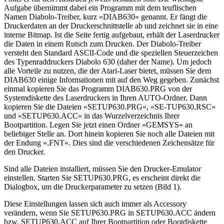
Aufgabe übernimmt dabei ein Programm mit dem teuflischen
Namen Diabolo-Treiber, kurz »DIAB630« genannt. Er fängt die
Druckerdaten an der Druckerschnittstelle ab und zeichnet sie in eine
interne Bitmap. Ist die Seite fertig aufgebaut, erhält der Laserdrucker
die Daten in einem Rutsch zum Drucken. Der Diabolo-Treiber
versteht den Standard ASClI-Code und die speziellen Steuerzeichen
des Typenraddruckers Diabolo 630 (daher der Name). Um jedoch
alle Vorteile zu nutzen, die der Atari-Laser bietet, müssen Sie dem
DIAB630 einige Informationen mit auf den Weg gegeben. Zunächst
einmal kopieren Sie das Programm DIAB630.PRG von der
Systemdiskette des Laserdruckers in Ihren AUTO-Ordner. Dann
kopieren Sie die Dateien »SETUP630.PRG«, »SE-TUP630.RSC«
und »SETUP630.ACC« in das Wurzelverzeichnis Ihrer
Bootpartition. Legen Sie jetzt einen Ordner »GEMSYS« an
beliebiger Stelle an. Dort hinein kopieren Sie noch alle Dateien mit
der Endung ».FNT«. Dies sind die verschiedenen Zeichensätze für
den Drucker.
Sind alle Dateien installiert, müssen Sie den Drucker-Emulator
einstellen. Starten Sie SETUP630.PRG, es erscheint direkt die
Dialogbox, um die Druckerparameter zu setzen (Bild 1).
Diese Einstellungen lassen sich auch immer als Accessory
verändern, wenn Sie SETUP630.PRG in SETUP630.ACC ändern
bzw. SETUP630.ACC auf Ihrer Bootpartition oder Bootdiskette