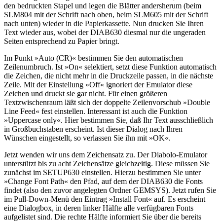
den bedruckten Stapel und legen die Blätter andersherum (beim
SLM804 mit der Schrift nach oben, beim SLM605 mit der Schrift
nach unten) wieder in die Papierkassette. Nun drucken Sie Ihren
Text wieder aus, wobei der DIAB630 diesmal nur die ungeraden
Seiten entsprechend zu Papier bringt.
Im Punkt »Auto (CR)« bestimmen Sie den automatischen
Zeilenumbruch. Ist »On« selektiert, setzt diese Funktion automatisch
die Zeichen, die nicht mehr in die Druckzeile passen, in die nächste
Zeile. Mit der Einstellung »Off« ignoriert der Emulator diese
Zeichen und druckt sie gar nicht. Für einen größeren
Textzwischenraum läßt sich der doppelte Zeilenvorschub »Double
Line Feed« fest einstellen. Interessant ist auch die Funktion
»Uppercase only«. Hier bestimmen Sie, daß Ihr Text ausschließlich
in Großbuchstaben erscheint. Ist dieser Dialog nach Ihren
Wünschen eingestellt, so verlassen Sie ihn mit »OK«.
Jetzt wenden wir uns dem Zeichensatz zu. Der Diabolo-Emulator
unterstützt bis zu acht Zeichensätze gleichzeitig. Diese müssen Sie
zunächst im SETUP630 einstellen. Hierzu bestimmen Sie unter
»Change Font Path« den Pfad, auf dem der DIAB630 die Fonts
findet (also den zuvor angelegten Ordner GEMSYS). Jetzt rufen Sie
im Pull-Down-Menü den Eintrag »Install Font« auf. Es erscheint
eine Dialogbox, in deren linker Hälfte alle verfügbaren Fonts
aufgelistet sind. Die rechte Hälfte informiert Sie über die bereits