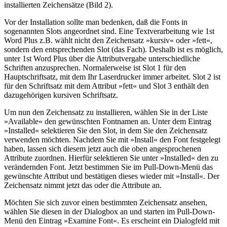
installierten Zeichensätze (Bild 2).
Vor der Installation sollte man bedenken, daß die Fonts in
sogenannten Slots angeordnet sind. Eine Textverarbeitung wie 1st
Word Plus z.B. wählt nicht den Zeichensatz »kursiv« oder »fett«,
sondern den entsprechenden Slot (das Fach). Deshalb ist es möglich,
unter 1st Word Plus über die Attributvergabe unterschiedliche
Schriften anzusprechen. Normalerweise ist Slot 1 für den
Hauptschriftsatz, mit dem Ihr Laserdrucker immer arbeitet. Slot 2 ist
für den Schriftsatz mit dem Attribut »fett« und Slot 3 enthält den
dazugehörigen kursiven Schriftsatz.
Um nun den Zeichensatz zu installieren, wählen Sie in der Liste
»Available« den gewünschten Fontnamen an. Unter dem Eintrag
»Installed« selektieren Sie den Slot, in dem Sie den Zeichensatz
verwenden möchten. Nachdem Sie mit »Install« den Font festgelegt
haben, lassen sich diesem jetzt auch die oben angesprochenen
Attribute zuordnen. Hierfür selektieren Sie unter »Installed« den zu
verändernden Font. Jetzt bestimmen Sie im Pull-Down-Menü das
gewünschte Attribut und bestätigen dieses wieder mit »Install«. Der
Zeichensatz nimmt jetzt das oder die Attribute an.
Möchten Sie sich zuvor einen bestimmten Zeichensatz ansehen,
wählen Sie diesen in der Dialogbox an und starten im Pull-Down-
Menü den Eintrag »Examine Font«. Es erscheint ein Dialogfeld mit