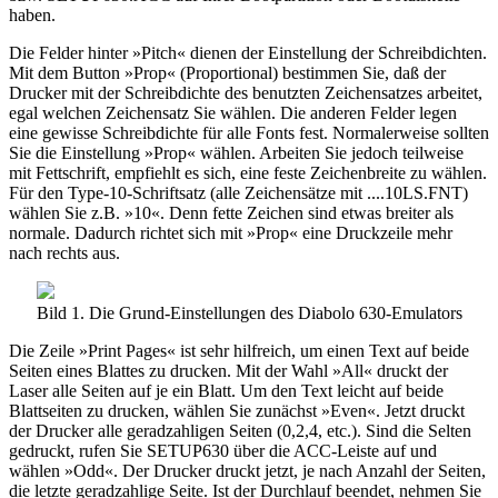
haben.
Die Felder hinter »Pitch« dienen der Einstellung der Schreibdichten.
Mit dem Button »Prop« (Proportional) bestimmen Sie, daß der
Drucker mit der Schreibdichte des benutzten Zeichensatzes arbeitet,
egal welchen Zeichensatz Sie wählen. Die anderen Felder legen
eine gewisse Schreibdichte für alle Fonts fest. Normalerweise sollten
Sie die Einstellung »Prop« wählen. Arbeiten Sie jedoch teilweise
mit Fettschrift, empfiehlt es sich, eine feste Zeichenbreite zu wählen.
Für den Type-10-Schriftsatz (alle Zeichensätze mit ....10LS.FNT)
wählen Sie z.B. »10«. Denn fette Zeichen sind etwas breiter als
normale. Dadurch richtet sich mit »Prop« eine Druckzeile mehr
nach rechts aus.
Bild 1. Die Grund-Einstellungen des Diabolo 630-Emulators
Die Zeile »Print Pages« ist sehr hilfreich, um einen Text auf beide
Seiten eines Blattes zu drucken. Mit der Wahl »All« druckt der
Laser alle Seiten auf je ein Blatt. Um den Text leicht auf beide
Blattseiten zu drucken, wählen Sie zunächst »Even«. Jetzt druckt
der Drucker alle geradzahligen Seiten (0,2,4, etc.). Sind die Selten
gedruckt, rufen Sie SETUP630 über die ACC-Leiste auf und
wählen »Odd«. Der Drucker druckt jetzt, je nach Anzahl der Seiten,
die letzte geradzahlige Seite. Ist der Durchlauf beendet, nehmen Sie