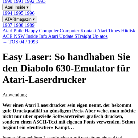
1990
1991
1992
1993
Atari Inside
▾
1994
1995
1996
ATARImagazin
▾
1987
1988
1989
Atari Phile
Happy Computer
Computer Kontakt
Atari Times
Hitdisk
ACE NSW Inside Info
Atari Update
STraight Up
atos
← TOS 04 / 1993
Easy Laser: So handhaben Sie
den Diabolo 630-Emulator für
Atari-Laserdrucker
Anwendung
Wer einen Atari-Laserdrucker sein eigen nennt, der bekommt
gute Druckqualität zu günstigem Preis. Aber wehe, man möchte
nicht nur über spezielle Softwaretreiber grafisch drucken,
sondern einen ASCII-Text mit eigenen Fonts verwenden. Schon
beginnt ein »teuflischer« Kampf…
Immer öfter gehören Laserdrucker zur Ausstattung eines Atari-