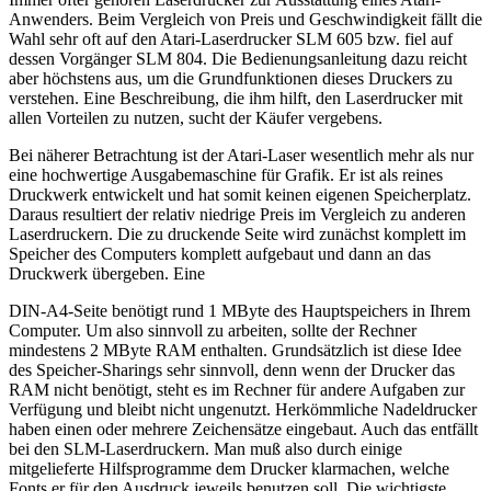
Anwenders. Beim Vergleich von Preis und Geschwindigkeit fällt die
Wahl sehr oft auf den Atari-Laserdrucker SLM 605 bzw. fiel auf
dessen Vorgänger SLM 804. Die Bedienungsanleitung dazu reicht
aber höchstens aus, um die Grundfunktionen dieses Druckers zu
verstehen. Eine Beschreibung, die ihm hilft, den Laserdrucker mit
allen Vorteilen zu nutzen, sucht der Käufer vergebens.
Bei näherer Betrachtung ist der Atari-Laser wesentlich mehr als nur
eine hochwertige Ausgabemaschine für Grafik. Er ist als reines
Druckwerk entwickelt und hat somit keinen eigenen Speicherplatz.
Daraus resultiert der relativ niedrige Preis im Vergleich zu anderen
Laserdruckern. Die zu druckende Seite wird zunächst komplett im
Speicher des Computers komplett aufgebaut und dann an das
Druckwerk übergeben. Eine
DIN-A4-Seite benötigt rund 1 MByte des Hauptspeichers in Ihrem
Computer. Um also sinnvoll zu arbeiten, sollte der Rechner
mindestens 2 MByte RAM enthalten. Grundsätzlich ist diese Idee
des Speicher-Sharings sehr sinnvoll, denn wenn der Drucker das
RAM nicht benötigt, steht es im Rechner für andere Aufgaben zur
Verfügung und bleibt nicht ungenutzt. Herkömmliche Nadeldrucker
haben einen oder mehrere Zeichensätze eingebaut. Auch das entfällt
bei den SLM-Laserdruckern. Man muß also durch einige
mitgelieferte Hilfsprogramme dem Drucker klarmachen, welche
Fonts er für den Ausdruck jeweils benutzen soll. Die wichtigste