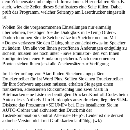
dem Zeichensatz und einigen Informationen. Hier erfahren Sie z.B.
auch, wieviele Zeilen dieses Schriftsatzes eine Seite füllen. Dabei
prüft das Programm, welcher Seitentyp am Laserdrucker eingestellt
ist.
Wollen Sie die vorgenommenen Einstellungen nur einmalig
übernehmen, bestätigen Sie die Dialogbox mit »Temp Order«.
Dadurch ordnen Sie die Zeichensätze im Speicher neu an. Mit
»Done« verlassen Sie den Dialog ohne zunächst etwas im Speicher
zu ändern. Um alle von Ihnen getroffenen Änderungen endgültig zu
sichern, müssen Sie noch unter »Save Emulator« den von Ihnen
konfigurierten neuen Emulator speichern. Nach dem erneuten
Booten stehen Ihnen jetzt alle Zeichensätze zur Verfügung.
Im Lieferumfang von Atari finden Sie einen angepaßten
Druckertreiber für 1st Word Plus. Sollten Sie einen Druckertreiber
für Ihre Software anpassen müssen, erhalten Sie gegen einen
frankierten, adressierten Rückumschlag und zwei Mark in
Briefmarken eine Liste der benötigten Drucker-Kontroll-Codes beim
Autor dieses Artikels. Um Hardcopies auszudrucken, liegt der SLM-
Diskette das Programm »SDUMP« bei. Dies installieren Sie im
AUTO-Ordner und aktivieren den Druck mit der
Tastenkombination Control-Alternate-Help>. Leider ist die derzeit
aktuelle Version nicht mit Grafikkarten lauffähig. (wk)