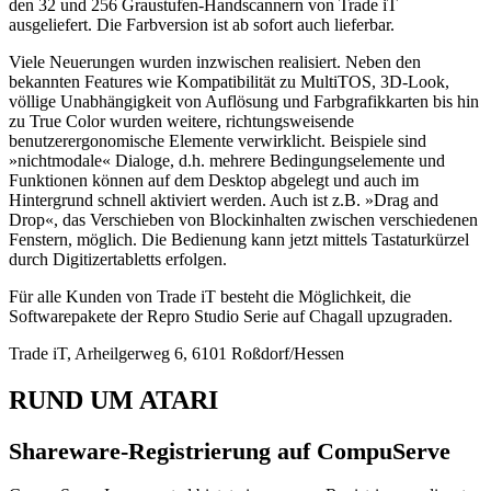
den 32 und 256 Graustufen-Handscannern von Trade iT
ausgeliefert. Die Farbversion ist ab sofort auch lieferbar.
Viele Neuerungen wurden inzwischen realisiert. Neben den
bekannten Features wie Kompatibilität zu MultiTOS, 3D-Look,
völlige Unabhängigkeit von Auflösung und Farbgrafikkarten bis hin
zu True Color wurden weitere, richtungsweisende
benutzerergonomische Elemente verwirklicht. Beispiele sind
»nichtmodale« Dialoge, d.h. mehrere Bedingungselemente und
Funktionen können auf dem Desktop abgelegt und auch im
Hintergrund schnell aktiviert werden. Auch ist z.B. »Drag and
Drop«, das Verschieben von Blockinhalten zwischen verschiedenen
Fenstern, möglich. Die Bedienung kann jetzt mittels Tastaturkürzel
durch Digitizertabletts erfolgen.
Für alle Kunden von Trade iT besteht die Möglichkeit, die
Softwarepakete der Repro Studio Serie auf Chagall upzugraden.
Trade iT, Arheilgerweg 6, 6101 Roßdorf/Hessen
RUND UM ATARI
Shareware-Registrierung auf CompuServe