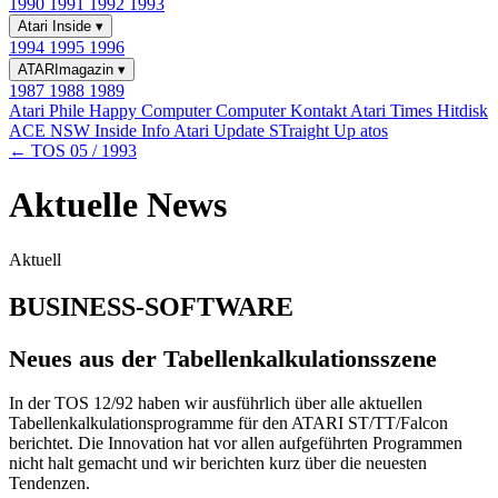
1990
1991
1992
1993
Atari Inside
▾
1994
1995
1996
ATARImagazin
▾
1987
1988
1989
Atari Phile
Happy Computer
Computer Kontakt
Atari Times
Hitdisk
ACE NSW Inside Info
Atari Update
STraight Up
atos
← TOS 05 / 1993
Aktuelle News
Aktuell
BUSINESS-SOFTWARE
Neues aus der Tabellenkalkulationsszene
In der TOS 12/92 haben wir ausführlich über alle aktuellen
Tabellenkalkulationsprogramme für den ATARI ST/TT/Falcon
berichtet. Die Innovation hat vor allen aufgeführten Programmen
nicht halt gemacht und wir berichten kurz über die neuesten
Tendenzen.