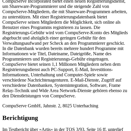
CompuServe Incorporated bietet einen neuen Registrierungsdienst,
um Shareware-Programmierer und die steigende Zahl von
CompuServe-Mitgliedern, die mit Shareware-Programmen arbeiten,
zu unterstützen. Mit einer Registrierungsdatenbank bietet
CompuServe seinen Mitgliedern die Möglichkeit, sich online als
Benutzer eines Programms registrieren zu lassen. Die
Registrierungs-Gebühr wird vom CompuServe-Konto des Mitglieds
abgebucht und abzüglich einer geringen Gebühr für den
Verwaltungsaufwand per Scheck an den Programmierer geschickt.
In die Datenbank wurden bereits mehrere hundert Programme mit
Informationen wie Titel, Dateiname, Dateigröße, Name des
Programmierers und Registrierunngs-Gebühr eingetragen.
CompuServe bietet seinen 1,1 Millionen Mitgliedern neben dem
Registrierungsdienst auch PC-Support, E-Mail, Investitions-
Informationen, Unterhaltung und Computer-Spiele sowie
verschiedene Nachrichtenagenturen. E-Mail-Dienste, Zugriff auf
verschiedene Datenbanken, Systemintegration, Software, Frame
Relay-Technik und Wide Area Network-Dienste gehören ebenso zu
den Dienstleistungen von CompuServe.
CompuServe GmbH, Jahnstr. 2, 8025 Unterhaching
Berichtigung
Im Testbericht über »Artis« in der TOS 3/93, Seite 16 ff, unterlief