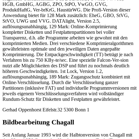
HGB, GmbHG, AGBG, ZPO, StPO, VwGO, GVG,
ProduktHaftG, Ver-brKrG, HaustürWG. Die Profi-Version dieser
Anwendung bietet für 128 Mark zusätzlich: EheG, GBO, StVG,
StVO, UWG und VVG. DATAlight, Version 2.5,
auflösungsunabhängig, 129 Mark: Online-Komprimierung
kompletter Disketten und Festplattenpartitionen bei voller
Transparenz, d.h. alle Programme arbeiten wie gewohnt mit den
komprimierten Medien. Drei verschiedene Komprimieralgorithmen
gewährleisten optimale und den jeweiligen Daten angepaßte
Komprimierung. Die Entpackgeschwindigkeit (TT) beträgt je nach
Verfahren bis zu 750 KBy-te/sec. Eine spezielle Falcon-Ver-sion
nutzt alle Möglichkeiten des DSP und führt zu nochmals deutlich
höheren Geschwindigkeiten. 1st Lock, Version 1.2,
auflösungsunabhängig, 189 Mark: Zugangsschutz kombiniert mit
Online-Verschlüsselung. Durch die Verschlüsselung ganzer
Partitionen (inklusive FAT) und individuelle Programmversionen mit
jeweils eigenem Verschlüsselungsverfahren wird vollständiger
Rundum-Schutz für Disketten und Festplatten gewährleistet.
Gerhad Oppenhorst Eifelstr.32 5300 Bonn 1
Bildbearbeitung Chagall
Seit Anfang Januar 1993 wird die Halbtonversion von Chagall mit