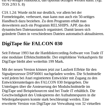
ein 41-seitiges Handbuch, das optional bezogen werden kann. (vgl.
TOS 2/93 S. 8)
CIA 1.24: Wurde nicht nur deutlich, vor allem bei der
Formeleingabe, verbessert, man kann nun auch ein 50-seitiges
Handbuch dazu beziehen. Zu dem Programm erhält man
desweiteren auch ein Programm RELSHIPS. APP, das den
dynamischen Datenaustausch organisiert. Damit lassen sich
geänderte Daten in verschiedenen Dateien automatisch aktualisieren.
DigiTape für FALCON 030
Seit Februar 1993 hat die Harddiskrecording-Software von Trade iT
eine modulare Effektschnittstelle. Der empfohlene Verkaufspreis für
DigiTape bleibt aber weiterhin 199 Mark.
Mit der neuen Version können jetzt zur Laufzeit Effekte für den
Signalprozessor DSP56001 nachgeladen werden. Die Schnittstelle
wird jedem bei Atari registrierten Entwickler mit Zugang zu den
Entwicklerunterlagen des FALCON 030 freigegeben. Die
Unterlagen über die Ansteuerung der Modulschnittstelle im
DigiTape und Beispielsourcen sind bei Trade iT erhältlich. Die
Geschwindigkeit des Umkopierens der Aufnahmespuren in die
Wiedergabespuren konnte stark beschleunigt werden. Eine
erweiterte Version von DigiTape zur Verwaltung von 32 virtuellen