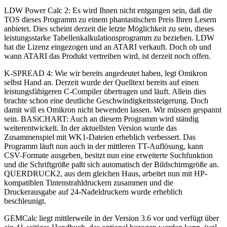
LDW Power Calc 2: Es wird Ihnen nicht entgangen sein, daß die
TOS dieses Programm zu einem phantastischen Preis Ihren Lesern
anbietet. Dies scheint derzeit die letzte Möglichkeit zu sein, dieses
leistungsstarke Tabellenkalkulationsprogramm zu beziehen. LDW
hat die Lizenz eingezogen und an ATARI verkauft. Doch ob und
wann ATARI das Produkt vertreiben wird, ist derzeit noch offen.
K-SPREAD 4: Wie wir bereits angedeutet haben, legt Omikron
selbst Hand an. Derzeit wurde der Quelltext bereits auf einen
leistungsfähigeren C-Compiler übertragen und läuft. Allein dies
brachte schon eine deutliche Geschwindigkeitssteigerung. Doch
damit will es Omikron nicht bewenden lassen. Wir müssen gespannt
sein. BASiCHART: Auch an diesem Programm wird ständig
weiterentwickelt. In der aktuellsten Version wurde das
Zusammenspiel mit WK1-Dateien erheblich verbessert. Das
Programm läuft nun auch in der mittleren TT-Auflösung, kann
CSV-Formate ausgeben, besitzt nun eine erweiterte Suchfunktion
und die Schriftgröße paßt sich automatisch der Bildschirmgröße an.
QUERDRUCK2, aus dem gleichen Haus, arbeitet nun mit HP-
kompatiblen Tintenstrahldruckern zusammen und die
Druckerausgabe auf 24-Nadeldruckern wurde erheblich
beschleunigt.
GEMCalc liegt mittlerweile in der Version 3.6 vor und verfügt über