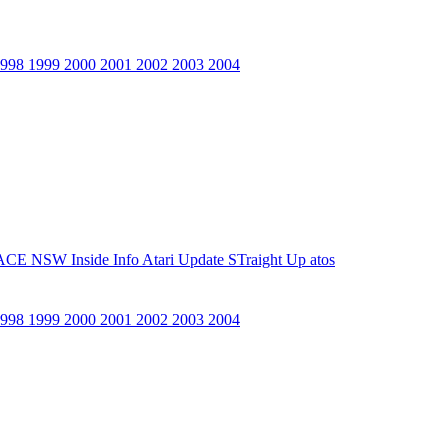
1998
1999
2000
2001
2002
2003
2004
ACE NSW Inside Info
Atari Update
STraight Up
atos
1998
1999
2000
2001
2002
2003
2004