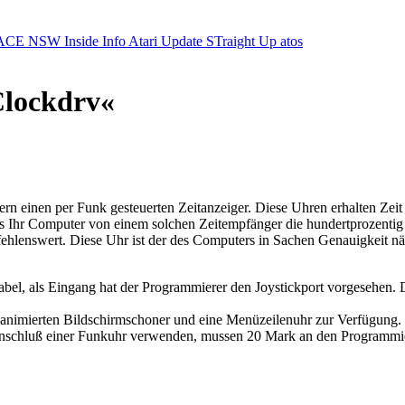
ACE NSW Inside Info
Atari Update
STraight Up
atos
Clockdrv«
ern einen per Funk gesteuerten Zeitanzeiger. Diese Uhren erhalten Zei
as Ihr Computer von einem solchen Zeitempfänger die hundertprozenti
pfehlenswert. Diese Uhr ist der des Computers in Sachen Genauigkeit 
bel, als Eingang hat der Programmierer den Joystickport vorgesehen. D
animierten Bildschirmschoner und eine Menüzeilenuhr zur Verfügung. N
nschluß einer Funkuhr verwenden, mussen 20 Mark an den Programmie