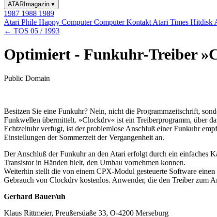
ATARImagazin
▾
1987
1988
1989
Atari Phile
Happy Computer
Computer Kontakt
Atari Times
Hitdisk
← TOS 05 / 1993
Optimiert - Funkuhr-Treiber »
Public Domain
Besitzen Sie eine Funkuhr? Nein, nicht die Programmzeitschrift, sond
Funkwellen übermittelt. »Clockdrv« ist ein Treiberprogramm, über d
Echtzeituhr verfugt, ist der problemlose Anschluß einer Funkuhr em
Einstellungen der Sommerzeit der Vergangenheit an.
Der Anschluß der Funkuhr an den Atari erfolgt durch ein einfaches Ka
Transistor in Händen hielt, den Umbau vornehmen konnen.
Weiterhin stellt die von einem CPX-Modul gesteuerte Software einen 
Gebrauch von Clockdrv kostenlos. Anwender, die den Treiber zum A
Gerhard Bauer/uh
Klaus Rittmeier, Preußersüaße 33, O-4200 Merseburg