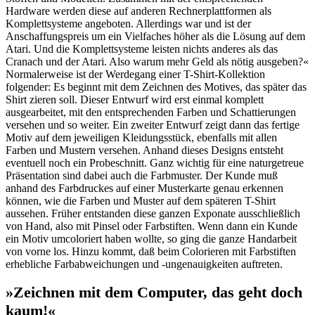
Hardware werden diese auf anderen Rechnerplattformen als
Komplettsysteme angeboten. Allerdings war und ist der
Anschaffungspreis um ein Vielfaches höher als die Lösung auf dem
Atari. Und die Komplettsysteme leisten nichts anderes als das
Cranach und der Atari. Also warum mehr Geld als nötig ausgeben?«
Normalerweise ist der Werdegang einer T-Shirt-Kollektion
folgender: Es beginnt mit dem Zeichnen des Motives, das später das
Shirt zieren soll. Dieser Entwurf wird erst einmal komplett
ausgearbeitet, mit den entsprechenden Farben und Schattierungen
versehen und so weiter. Ein zweiter Entwurf zeigt dann das fertige
Motiv auf dem jeweiligen Kleidungsstück, ebenfalls mit allen
Farben und Mustern versehen. Anhand dieses Designs entsteht
eventuell noch ein Probeschnitt. Ganz wichtig für eine naturgetreue
Präsentation sind dabei auch die Farbmuster. Der Kunde muß
anhand des Farbdruckes auf einer Musterkarte genau erkennen
können, wie die Farben und Muster auf dem späteren T-Shirt
aussehen. Früher entstanden diese ganzen Exponate ausschließlich
von Hand, also mit Pinsel oder Farbstiften. Wenn dann ein Kunde
ein Motiv umcoloriert haben wollte, so ging die ganze Handarbeit
von vorne los. Hinzu kommt, daß beim Colorieren mit Farbstiften
erhebliche Farbabweichungen und -ungenauigkeiten auftreten.
»Zeichnen mit dem Computer, das geht doch
kaum!«