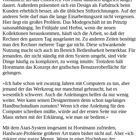
dauert. Außerdem präsentiert sich ein Design als Farbdruck beim
Kunden erheblich besser, als die üblichen Stiftzeichnungen. Auf der
anderen Seite darf man die lange Einarbeitungszeit nicht vergessen.
Hier liegt ein großes Problem. Das Modegeschäft ist im Prinzip
saisonabhängig. Im Frühjahr und Herbst, wenn die neuen
Kollektionen herauskommen, häuft sich die Arbeit, so daß der
Rechner den ganzen Tag ausgelastet ist. Zu anderen Zeiten benötigt
man den Rechner mehrere Tage gar nicht. Diese schwankende
Nutzung macht sich auch im Bereich Bedienbarkeit bemerkbar. Für
jemanden, der nicht ständig mit dem System umgeht, sind viele
Dinge häufig zu kompliziert, zu wenig intuitiv. Trotzdem hält
Horstmann das Konzept der grafischen Benutzeroberfläche für
gelungen.
»Ich habe schon seit zwanzig Jahren mit Computern zu tun, aber
jemand der das Werkzeug nur manchmal gebraucht, hat es
wesentlich schwerer. Auch die Anleitungen helfen da nur wenig
weiter. Wer kann seinen Designerinnen denn schon tagelanges
Handbuchstudium zumuten? Wenn ich eine Anleitung für den
Computer schreiben müßte, würde auf der ersten Seite nur eine
Maus stehen mit der Erklärung, wie man sie bedient.«
Mit dem Atari-System insgesamt ist Horstmann zufrieden,
Hardware-Probleme größerer Art traten bisher nicht auf. Aber »ich
riskiere eine ganze Menge. Wenn in einer Hochphase der