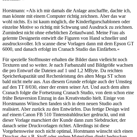
Horstmann: »Als ich mir damals die Anlage anschaffte, dachte ich,
man könnte mit einem Computer richtig zeichnen. Aber das war
wohl nichts. Es ist kaum möglich, die Kinderfigurschablonen oder
einzelne Motive so richtig mit Schwung und Ausdruck zu zeichnen.
Zumindest nicht ohne erheblichen Zeitaufwand. Meine Frau als
gelernte Designerin entwirft die Figuren von Hand schneller und
ausdrucksvoller. Ich scanne diese Vorlagen dann mit dem Epson GT
6000, und danach erfolgt im Cranach Studio das Einfärben.«
Für spezielle Stoffmuster erhalten die Bilder dann vielleicht noch
Texturen und so weiter. Je nach Farbanzahl und Bildgröße wachsen
die pro Entwurf die Dateien auf 1 und 1,2 MByte. Da reichten
Speicherkapazität und Rechenleistung des alten Mega ST schon
bald nicht mehr aus. Aus diesem Grunde erfolgte auch der Umstieg
auf den TT 8/030, einer der ersten seiner Art. Und auch dem alten
Cranach folgte die Fortsetzung Cranach Studio, von dem schon eine
frühe Betaversion Einzug in das Kreativstudio hielt. Einige von
Horstmanns Wünschen fanden sich in dem neuen Studio auch
realisiert. Aber zurück zu den Entwürfen. Das fertige Design wird
auf einem Canon FB 510 Tintenstrahldrucker gedruckt, und mit
dieser Vorlage marschiert der Kunde dann zum Siebdrucker, der
danach seine Druckvorlagen richtet. Allerdings ist diese
Vorgehensweise noch nicht optimal, Horstmann wünscht sich einen
Drucker, der z.B. Stoff oder andere Materialien direkt bedrucken