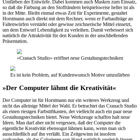
Umfärben der Entwürfe. Dabei kommen auch Masken zum Einsatz,
so daß die Färbung an den Stoffrändern beispielsweise heller ist als
in der Mitte. Bleibt einmal etwas Zeit für Experimente, gestaltet
Horstmann auch direkt mit dem Rechner, wenn er Farbaufträge an
Faltenwürfen verstärkt oder gewisse zeichnerische Mittel einsetzt,
um dem Entwurf Lebendigkeit zu verleihen. Damit verbessert sich
natürlich die Attraktivität für den Kunden in der anschließenden
Präsentation.
»Cranach Studio« eröffnet neue Gestaltungstechniken
Es ist kein Problem, auf Kundenwunsch Motive umzufärben
»Der Computer lähmt die Kreativität«
Der Computer ist für Horstmann nur ein weiteres Werkzeug und
nicht das alleinige Mittel der Wahl. Er betrachtet das Cranach Studio
als einen riesigen Farbstiftkasten, der vielleicht auch ein paar neue
Gestaltungstechniken bietet. Neue Werkzeuge schaffen halt neue
Ideen. Man darf aber nicht vergessen, daß der Computer die
eigentliche Kreativität ebensogut lähmen kann, wenn man sich
ausschließlich auf ihn verläßt. Ein Zeitgewinn ist insofern
vorhanden, als das Colorieren von Hand natürlich ungleich länger