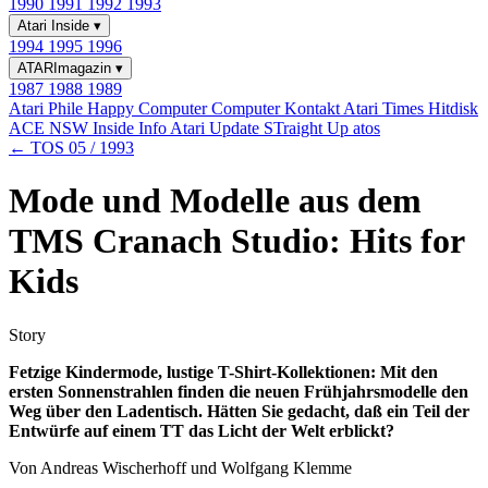
1990
1991
1992
1993
Atari Inside
▾
1994
1995
1996
ATARImagazin
▾
1987
1988
1989
Atari Phile
Happy Computer
Computer Kontakt
Atari Times
Hitdisk
ACE NSW Inside Info
Atari Update
STraight Up
atos
← TOS 05 / 1993
Mode und Modelle aus dem
TMS Cranach Studio: Hits for
Kids
Story
Fetzige Kindermode, lustige T-Shirt-Kollektionen: Mit den
ersten Sonnenstrahlen finden die neuen Frühjahrsmodelle den
Weg über den Ladentisch. Hätten Sie gedacht, daß ein Teil der
Entwürfe auf einem TT das Licht der Welt erblickt?
Von Andreas Wischerhoff und Wolfgang Klemme