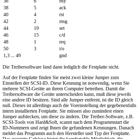
36
6
bsy
38
5
ack
40
4
rst
42
2
msg
44
19
set
46
15
c/d
48
1
req
50
3
i/o
1,3 ... 49
gnd
Die Treibersoftware fand dann lediglich die Festplatte nicht.
Auf der Festplatte finden Sie meist zwei kleine Jumper zum
Einstellen der SCSI-ID. Diese Kennung ist notwendig, wenn Sie
mehrere SCSI-Geräte an ihrem Computer betreiben. Damit die
Treibersoftware die Geräte unterscheiden kann, muß diese jeweils
eine andere ID besitzen. Sind alle Jumper entfernt, ist die ID gleich
null. Dieses ist allerdings auch die Voreinstellung der gegebenenfalls
intern installierten Festplatte. Sie müssen also zumindest einen
Jumper aufstecken, um diese zu ändern. Die Treiber-Software, z.B.
SCSI-Tools von Hard&Soft, scannt nach dem Programmstart die
ID-Nummern und zeigt Ihnen die gefundenen Kennungen. Danach
meldet das Programm auch den Hersteller und Typ der Festplatte.
Das gezeigte Gehäuse bietet die komfortable Möglichkeit, die