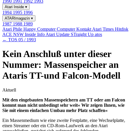
1990
1991
1992
1993
Atari Inside
▾
1994
1995
1996
ATARImagazin
▾
1987
1988
1989
Atari Phile
Happy Computer
Computer Kontakt
Atari Times
Hitdisk
ACE NSW Inside Info
Atari Update
STraight Up
atos
← TOS 05 / 1993
Kein Anschluß unter dieser
Nummer: Massenspeicher an
Ataris TT-und Falcon-Modell
Aktuell
Mit den eingebauten Massenspeichern am TT oder am Falcon
kommt man nicht unbedingt sehr weit« Wir zeigen Ihnen, wie
Sie mit einem einfachen Umbau mehr Platz schaffen«
Ein Massenmedium wie eine zweite Festplatte, eine Wechselplatte,
einen Streamer oder ein CD-Rom-Laufwerk an den Atari
anzuschließen, gestaltet sich aufgrund des fehlenden