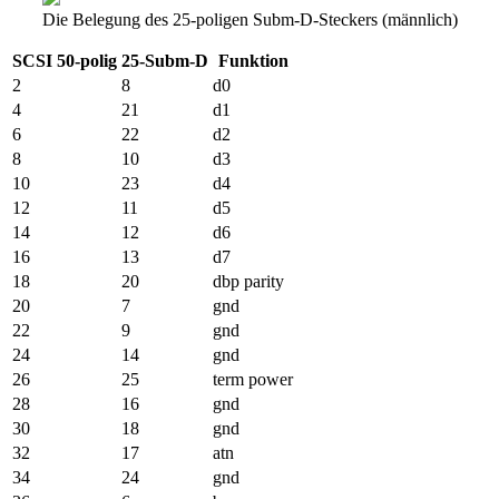
Die Belegung des 25-poligen Subm-D-Steckers (männlich)
SCSI 50-polig
25-Subm-D
Funktion
2
8
d0
4
21
d1
6
22
d2
8
10
d3
10
23
d4
12
11
d5
14
12
d6
16
13
d7
18
20
dbp parity
20
7
gnd
22
9
gnd
24
14
gnd
26
25
term power
28
16
gnd
30
18
gnd
32
17
atn
34
24
gnd