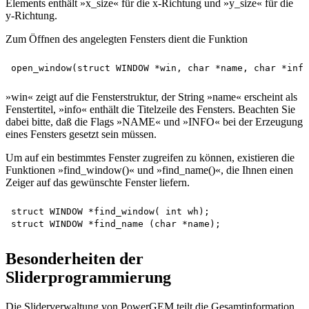
Elements enthält »x_size« für die x-Richtung und »y_size« für die
y-Richtung.
Zum Öffnen des angelegten Fensters dient die Funktion
»win« zeigt auf die Fensterstruktur, der String »name« erscheint als
Fenstertitel, »info« enthält die Titelzeile des Fensters. Beachten Sie
dabei bitte, daß die Flags »NAME« und »INFO« bei der Erzeugung
eines Fensters gesetzt sein müssen.
Um auf ein bestimmtes Fenster zugreifen zu können, existieren die
Funktionen »find_window()« und »find_name()«, die Ihnen einen
Zeiger auf das gewünschte Fenster liefern.
struct WINDOW *find_window( int wh); 

Besonderheiten der
Sliderprogrammierung
Die Sliderverwaltung von PowerGEM teilt die Gesamtinformation