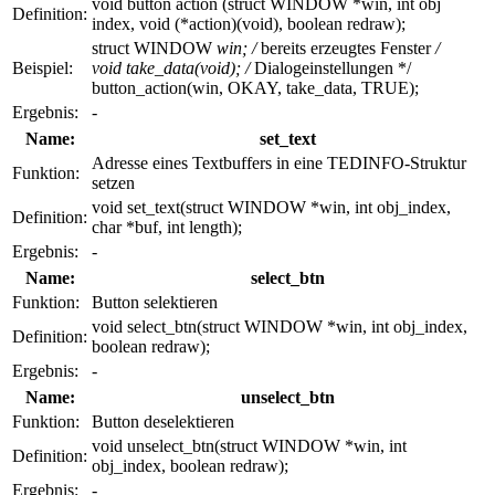
void button action (struct WINDOW *win, int obj
Definition:
index, void (*action)(void), boolean redraw);
struct WINDOW
win; /
bereits erzeugtes Fenster
/
Beispiel:
void take_data(void); /
Dialogeinstellungen */
button_action(win, OKAY, take_data, TRUE);
Ergebnis:
-
Name:
set_text
Adresse eines Textbuffers in eine TEDINFO-Struktur
Funktion:
setzen
void set_text(struct WINDOW *win, int obj_index,
Definition:
char *buf, int length);
Ergebnis:
-
Name:
select_btn
Funktion:
Button selektieren
void select_btn(struct WINDOW *win, int obj_index,
Definition:
boolean redraw);
Ergebnis:
-
Name:
unselect_btn
Funktion:
Button deselektieren
void unselect_btn(struct WINDOW *win, int
Definition:
obj_index, boolean redraw);
Ergebnis:
-