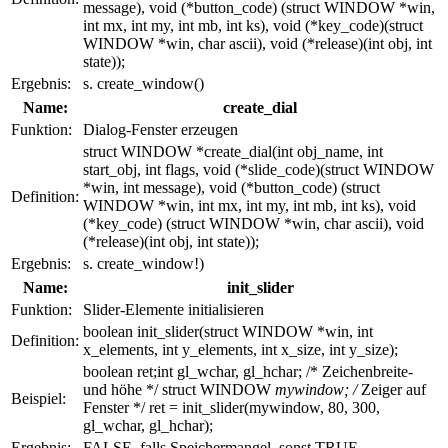
message), void (*button_code) (struct WINDOW *win,
int mx, int my, int mb, int ks), void (*key_code)(struct
WINDOW *win, char ascii), void (*release)(int obj, int
state));
Ergebnis:
s. create_window()
Name:
create_dial
Funktion:
Dialog-Fenster erzeugen
struct WINDOW *create_dial(int obj_name, int
start_obj, int flags, void (*slide_code)(struct WINDOW
*win, int message), void (*button_code) (struct
Definition:
WINDOW *win, int mx, int my, int mb, int ks), void
(*key_code) (struct WINDOW *win, char ascii), void
(*release)(int obj, int state));
Ergebnis:
s. create_window!)
Name:
init_slider
Funktion:
Slider-Elemente initialisieren
boolean init_slider(struct WINDOW *win, int
Definition:
x_elements, int y_elements, int x_size, int y_size);
boolean ret;int gl_wchar, gl_hchar; /* Zeichenbreite-
und höhe */ struct WINDOW
mywindow; /
Zeiger auf
Beispiel:
Fenster */ ret = init_slider(mywindow, 80, 300,
gl_wchar, gl_hchar);
Ergebnis:
FALSE, falls Speichermangel, sonst TRUE