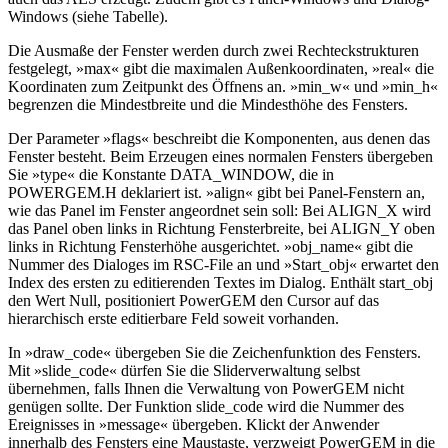
Windows (siehe Tabelle).
Die Ausmaße der Fenster werden durch zwei Rechteckstrukturen
festgelegt, »max« gibt die maximalen Außenkoordinaten, »real« die
Koordinaten zum Zeitpunkt des Öffnens an. »min_w« und »min_h«
begrenzen die Mindestbreite und die Mindesthöhe des Fensters.
Der Parameter »flags« beschreibt die Komponenten, aus denen das
Fenster besteht. Beim Erzeugen eines normalen Fensters übergeben
Sie »type« die Konstante DATA_WINDOW, die in
POWERGEM.H deklariert ist. »align« gibt bei Panel-Fenstern an,
wie das Panel im Fenster angeordnet sein soll: Bei ALIGN_X wird
das Panel oben links in Richtung Fensterbreite, bei ALIGN_Y oben
links in Richtung Fensterhöhe ausgerichtet. »obj_name« gibt die
Nummer des Dialoges im RSC-File an und »Start_obj« erwartet den
Index des ersten zu editierenden Textes im Dialog. Enthält start_obj
den Wert Null, positioniert PowerGEM den Cursor auf das
hierarchisch erste editierbare Feld soweit vorhanden.
In »draw_code« übergeben Sie die Zeichenfunktion des Fensters.
Mit »slide_code« dürfen Sie die Sliderverwaltung selbst
übernehmen, falls Ihnen die Verwaltung von PowerGEM nicht
genügen sollte. Der Funktion slide_code wird die Nummer des
Ereignisses in »message« übergeben. Klickt der Anwender
innerhalb des Fensters eine Maustaste, verzweigt PowerGEM in die