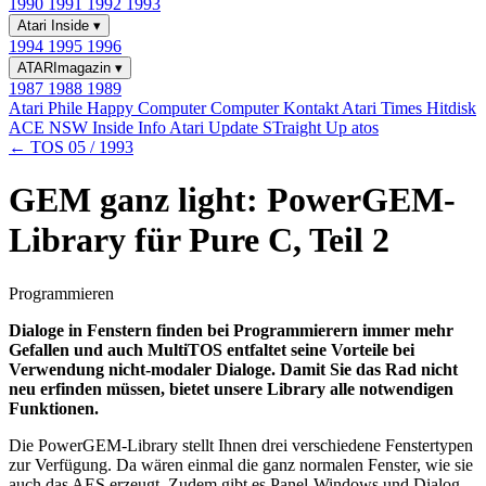
1990
1991
1992
1993
Atari Inside
▾
1994
1995
1996
ATARImagazin
▾
1987
1988
1989
Atari Phile
Happy Computer
Computer Kontakt
Atari Times
Hitdisk
ACE NSW Inside Info
Atari Update
STraight Up
atos
← TOS 05 / 1993
GEM ganz light: PowerGEM-
Library für Pure C, Teil 2
Programmieren
Dialoge in Fenstern finden bei Programmierern immer mehr
Gefallen und auch MultiTOS entfaltet seine Vorteile bei
Verwendung nicht-modaler Dialoge. Damit Sie das Rad nicht
neu erfinden müssen, bietet unsere Library alle notwendigen
Funktionen.
Die PowerGEM-Library stellt Ihnen drei verschiedene Fenstertypen
zur Verfügung. Da wären einmal die ganz normalen Fenster, wie sie
auch das AES erzeugt. Zudem gibt es Panel-Windows und Dialog-