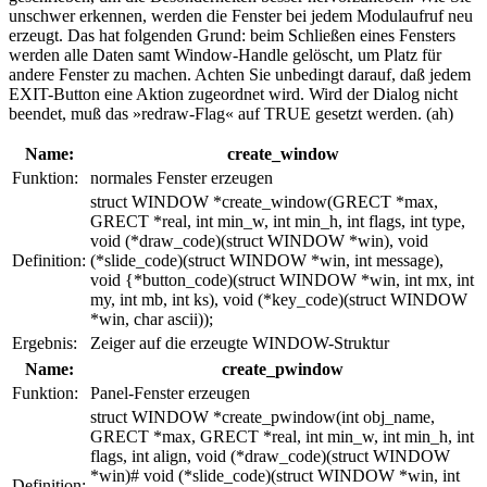
unschwer erkennen, werden die Fenster bei jedem Modulaufruf neu
erzeugt. Das hat folgenden Grund: beim Schließen eines Fensters
werden alle Daten samt Window-Handle gelöscht, um Platz für
andere Fenster zu machen. Achten Sie unbedingt darauf, daß jedem
EXIT-Button eine Aktion zugeordnet wird. Wird der Dialog nicht
beendet, muß das »redraw-Flag« auf TRUE gesetzt werden. (ah)
Name:
create_window
Funktion:
normales Fenster erzeugen
struct WINDOW *create_window(GRECT *max,
GRECT *real, int min_w, int min_h, int flags, int type,
void (*draw_code)(struct WINDOW *win), void
Definition:
(*slide_code)(struct WINDOW *win, int message),
void {*button_code)(struct WINDOW *win, int mx, int
my, int mb, int ks), void (*key_code)(struct WINDOW
*win, char ascii));
Ergebnis:
Zeiger auf die erzeugte WINDOW-Struktur
Name:
create_pwindow
Funktion:
Panel-Fenster erzeugen
struct WINDOW *create_pwindow(int obj_name,
GRECT *max, GRECT *real, int min_w, int min_h, int
flags, int align, void (*draw_code)(struct WINDOW
*win)# void (*slide_code)(struct WINDOW *win, int
Definition: