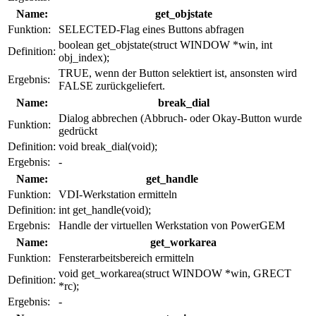
Name:
get_objstate
Funktion:
SELECTED-Flag eines Buttons abfragen
boolean get_objstate(struct WINDOW *win, int
Definition:
obj_index);
TRUE, wenn der Button selektiert ist, ansonsten wird
Ergebnis:
FALSE zurückgeliefert.
Name:
break_dial
Dialog abbrechen (Abbruch- oder Okay-Button wurde
Funktion:
gedrückt
Definition:
void break_dial(void);
Ergebnis:
-
Name:
get_handle
Funktion:
VDI-Werkstation ermitteln
Definition:
int get_handle(void);
Ergebnis:
Handle der virtuellen Werkstation von PowerGEM
Name:
get_workarea
Funktion:
Fensterarbeitsbereich ermitteln
void get_workarea(struct WINDOW *win, GRECT
Definition:
*rc);
Ergebnis:
-