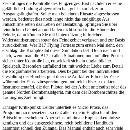
Zielanfluges die Kontrolle des Flugzeuges. Erst nachdem er seine
gefährliche Ladung abgeworfen hat, geht's zurück zum
Ausgangsflughafen. Sollte man bei einem Einsatz abgeschossen
werden, bedeutet dies noch lange nicht das endgültige Aus:
Fallschirme retten das Leben der Besatzung. Springen Sie über
feindlichem Gebiet ab und fallen nicht sofort in die Hände der
Feinde, dann können Sie mit Unterstützung hilfreicher
Widerstandsgruppen sogar das Feindgebiet verlassen und zur Basis
zurückkehren. Wer B17 Flying Fortress zum ersten Mal sieht, den
erschlägt die Komplexität dieser Simulation fast. Doch nach und
nach, wenn man die B17 in allen Situationen und auf allen Posten
sicher unter Kontrolle hat, entwickelt sich ein unglaublicher
Spielspaß. Besonders auffallend ist, mit welcher Liebe zum Detail
die Programmierer arbeiteten. Dies beginnt bei der individuellen
Gestaltung der Bomber, geht über die Aufklärer-Filme der Ziele
während der Einsatzbesprechungen und reicht bis zur exakten
Instrumententafel, die den Piloten bei der Arbeit unterstützt oder das
genaue Norden-Bombenzielgerät, mit dem der Bombenschütze die
Ladung ins Ziel bringt.
Einziger Kritikpunkt: Leider unterließ es Micro Prose, das
Programm zu übersetzen, so daß alle Texte in Englisch auf dem
Bildschirm erscheinen. Aber selbst minimale Englischkenntnisse
genügen und das ausgezeichnete, reich bebilderte Handbuch
garantiert schnell den Zugang. Das Manual enthält auch sehr viele