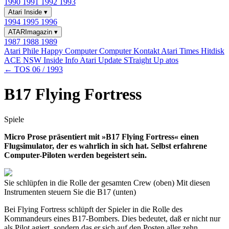
1990
1991
1992
1993
Atari Inside
▾
1994
1995
1996
ATARImagazin
▾
1987
1988
1989
Atari Phile
Happy Computer
Computer Kontakt
Atari Times
Hitdisk
ACE NSW Inside Info
Atari Update
STraight Up
atos
← TOS 06 / 1993
B17 Flying Fortress
Spiele
Micro Prose präsentiert mit »B17 Flying Fortress« einen
Flugsimulator, der es wahrlich in sich hat. Selbst erfahrene
Computer-Piloten werden begeistert sein.
Sie schlüpfen in die Rolle der gesamten Crew (oben) Mit diesen
Instrumenten steuern Sie die B17 (unten)
Bei Flying Fortress schlüpft der Spieler in die Rolle des
Kommandeurs eines B17-Bombers. Dies bedeutet, daß er nicht nur
als Pilot agiert, sondern das er sich auf den Posten aller zehn