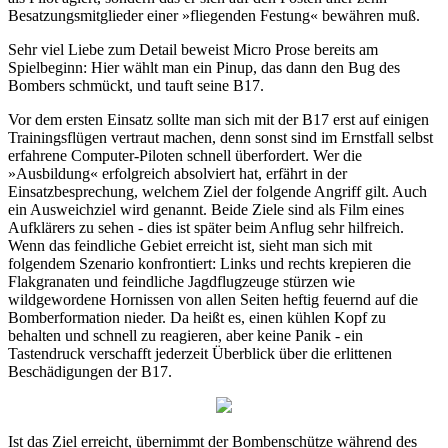
Besatzungsmitglieder einer »fliegenden Festung« bewähren muß.
Sehr viel Liebe zum Detail beweist Micro Prose bereits am
Spielbeginn: Hier wählt man ein Pinup, das dann den Bug des
Bombers schmückt, und tauft seine B17.
Vor dem ersten Einsatz sollte man sich mit der B17 erst auf einigen
Trainingsflügen vertraut machen, denn sonst sind im Ernstfall selbst
erfahrene Computer-Piloten schnell überfordert. Wer die
»Ausbildung« erfolgreich absolviert hat, erfährt in der
Einsatzbesprechung, welchem Ziel der folgende Angriff gilt. Auch
ein Ausweichziel wird genannt. Beide Ziele sind als Film eines
Aufklärers zu sehen - dies ist später beim Anflug sehr hilfreich.
Wenn das feindliche Gebiet erreicht ist, sieht man sich mit
folgendem Szenario konfrontiert: Links und rechts krepieren die
Flakgranaten und feindliche Jagdflugzeuge stürzen wie
wildgewordene Hornissen von allen Seiten heftig feuernd auf die
Bomberformation nieder. Da heißt es, einen kühlen Kopf zu
behalten und schnell zu reagieren, aber keine Panik - ein
Tastendruck verschafft jederzeit Überblick über die erlittenen
Beschädigungen der B17.
Ist das Ziel erreicht, übernimmt der Bombenschütze während des