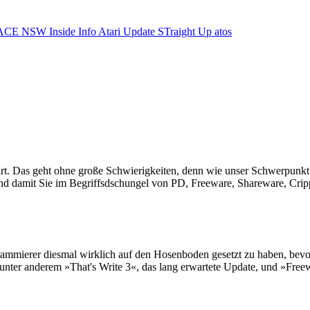
ACE NSW Inside Info
Atari Update
STraight Up
atos
part. Das geht ohne große Schwierigkeiten, denn wie unser Schwerpunkt 
d damit Sie im Begriffsdschungel von PD, Freeware, Shareware, Cripple
mierer diesmal wirklich auf den Hosenboden gesetzt zu haben, bevor si
unter anderem »That's Write 3«, das lang erwartete Update, und »Freew