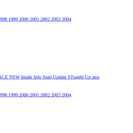
1998
1999
2000
2001
2002
2003
2004
ACE NSW Inside Info
Atari Update
STraight Up
atos
1998
1999
2000
2001
2002
2003
2004