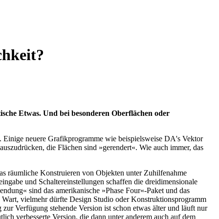
hkeit?
stische Etwas. Und bei besonderen Oberflächen oder
d. Einige neuere Grafikprogramme wie beispielsweise DA's Vektor
uszudrücken, die Flächen sind »gerendert«. Wie auch immer, das
as räumliche Konstruieren von Objekten unter Zuhilfenahme
eingabe und Schaltereinstellungen schaffen die dreidimensionale
nwendung« sind das amerikanische »Phase Four«-Paket und das
e Wart, vielmehr dürfte Design Studio oder Konstruktionsprogramm
zur Verfügung stehende Version ist schon etwas älter und läuft nur
lich verbesserte Version, die dann unter anderem auch auf dem