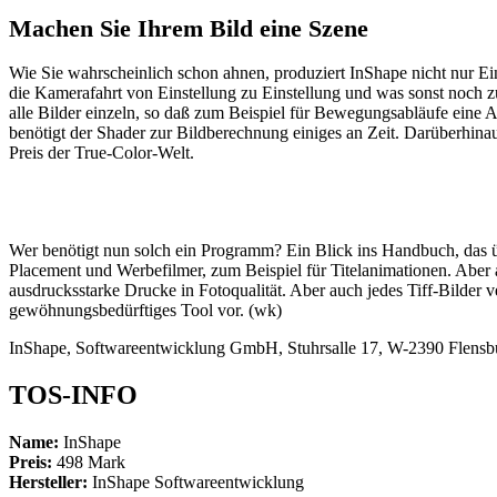
Machen Sie Ihrem Bild eine Szene
Wie Sie wahrscheinlich schon ahnen, produziert InShape nicht nur Ein
die Kamerafahrt von Einstellung zu Einstellung und was sonst noch z
alle Bilder einzeln, so daß zum Beispiel für Bewegungsabläufe eine A
benötigt der Shader zur Bildberechnung einiges an Zeit. Darüberhinaus 
Preis der True-Color-Welt.
Wer benötigt nun solch ein Programm? Ein Blick ins Handbuch, das ü
Placement und Werbefilmer, zum Beispiel für Titelanimationen. Aber a
ausdrucksstarke Drucke in Fotoqualität. Aber auch jedes Tiff-Bilder
gewöhnungsbedürftiges Tool vor. (wk)
InShape, Softwareentwicklung GmbH, Stuhrsalle 17, W-2390 Flensb
TOS-INFO
Name:
InShape
Preis:
498 Mark
Hersteller:
InShape Softwareentwicklung