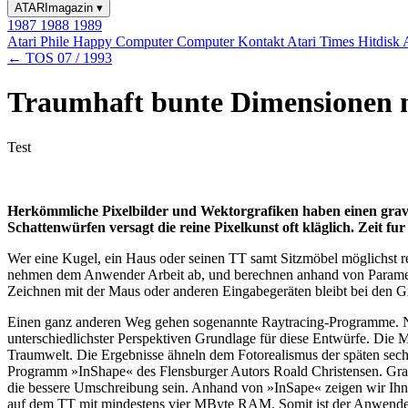
ATARImagazin
▾
1987
1988
1989
Atari Phile
Happy Computer
Computer Kontakt
Atari Times
Hitdisk
← TOS 07 / 1993
Traumhaft bunte Dimensionen m
Test
Herkömmliche Pixelbilder und Wektorgrafiken haben einen gravie
Schattenwürfen versagt die reine Pixelkunst oft kläglich. Zeit 
Wer eine Kugel, ein Haus oder seinen TT samt Sitzmöbel möglichst r
nehmen dem Anwender Arbeit ab, und berechnen anhand von Paramete
Zeichnen mit der Maus oder anderen Eingabegeräten bleibt bei den 
Einen ganz anderen Weg gehen sogenannte Raytracing-Programme. Nic
unterschiedlichster Perspektiven Grundlage für diese Entwürfe. Die 
Traumwelt. Die Ergebnisse ähneln dem Fotorealismus der späten sech
Programm »InShape« des Flensburger Autors Roald Christensen. Graf
die bessere Umschreibung sein. Anhand von »InSape« zeigen wir Ihnen 
auf dem TT mit mindestens vier MByte RAM. Somit ist der Anwenderkr