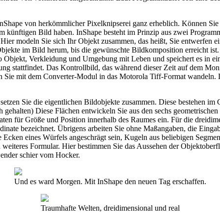
InShape von herkömmlicher Pixelknipserei ganz erheblich. Können Sie b
dem künftigen Bild haben. InShape besteht im Prinzip aus zwei Progra
. Hier modeln Sie sich Ihr Objekt zusammen, das heißt, Sie entwerfen ei
e im Bild herum, bis die gewünschte Bildkomposition erreicht ist. Im z
lso Objekt, Verkleidung und Umgebung mit Leben und speichert es in e
g stattfindet. Das Kontrollbild, das während dieser Zeit auf dem Monito
nen Sie mit dem Converter-Modul in das Motorola Tiff-Format wandeln.
 setzen Sie die eigentlichen Bildobjekte zusammen. Diese bestehen i
h gehalten) Diese Flächen entwickeln Sie aus den sechs geometrischen
ten für Größe und Position innerhalb des Raumes ein. Für die dreidim
r-dinate bezeichnet. Übrigens arbeiten Sie ohne Maßangaben, die Eing
 Ecken eines Würfels angeschrägt sein, Kugeln aus beliebigen Segment
ein weiteres Formular. Hier bestimmen Sie das Aussehen der Objektoberf
wender schier vom Hocker.
Und es ward Morgen. Mit InShape den neuen Tag erschaffen.
Traumhafte Welten, dreidimensional und real