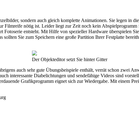
zelbilder, sondern auch gleich komplette Animationen. Sie legen in di
ur Filmreife nötig ist. Leider liegt zur Zeit noch kein Abspielprogra
rt Fotoserie entsteht. Mit Hilfe von spezieller Hardware überspielen 
sollten Sie zum Speichern eine große Partition Ihrer Festplatte bereitha
Der Objekteditor setzt Sie hinter Gitter
brigens auch sehr gute Übungsbeispiele enthält, verrät schon zwei A
uch interessante Diabelichtungen und sendefähige Videos sind vorstellba
 verdauende Grafikprogramm eignet sich zur Wiedergabe. Mit einem Prei
urg