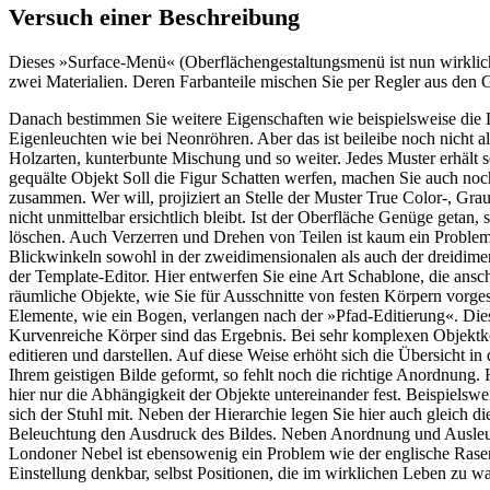
Versuch einer Beschreibung
Dieses »Surface-Menü« (Oberflächengestaltungsmenü ist nun wirklich z
zwei Materialien. Deren Farbanteile mischen Sie per Regler aus den 
Danach bestimmen Sie weitere Eigenschaften wie beispielsweise die Lic
Eigenleuchten wie bei Neonröhren. Aber das ist beileibe noch nicht a
Holzarten, kunterbunte Mischung und so weiter. Jedes Muster erhält s
gequälte Objekt Soll die Figur Schatten werfen, machen Sie auch noch
zusammen. Wer will, projiziert an Stelle der Muster True Color-, Gra
nicht unmittelbar ersichtlich bleibt. Ist der Oberfläche Genüge getan
löschen. Auch Verzerren und Drehen von Teilen ist kaum ein Problem. N
Blickwinkeln sowohl in der zweidimensionalen als auch der dreidimens
der Template-Editor. Hier entwerfen Sie eine Art Schablone, die ans
räumliche Objekte, wie Sie für Ausschnitte von festen Körpern vorg
Elemente, wie ein Bogen, verlangen nach der »Pfad-Editierung«. Dies
Kurvenreiche Körper sind das Ergebnis. Bei sehr komplexen Objektko
editieren und darstellen. Auf diese Weise erhöht sich die Übersicht 
Ihrem geistigen Bilde geformt, so fehlt noch die richtige Anordnung
hier nur die Abhängigkeit der Objekte untereinander fest. Beispielsw
sich der Stuhl mit. Neben der Hierarchie legen Sie hier auch gleich d
Beleuchtung den Ausdruck des Bildes. Neben Anordnung und Ausleu
Londoner Nebel ist ebensowenig ein Problem wie der englische Rasen.
Einstellung denkbar, selbst Positionen, die im wirklichen Leben zu 