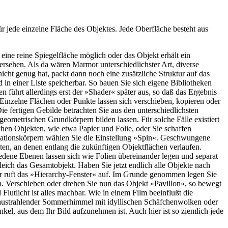
r jede einzelne Fläche des Objektes. Jede Oberfläche besteht aus
eine reine Spiegelfläche möglich oder das Objekt erhält ein
ersehen. Als da wären Marmor unterschiedlichster Art, diverse
cht genug hat, packt dann noch eine zusätzliche Struktur auf das
 in einer Liste speicherbar. So bauen Sie sich eigene Bibliotheken
 führt allerdings erst der »Shader« später aus, so daß das Ergebnis
. Einzelne Flächen oder Punkte lassen sich verschieben, kopieren oder
ie fertigen Gebilde betrachten Sie aus den unterschiedlichsten
geometrischen Grundkörpern bilden lassen. Für solche Fälle existiert
chen Objekten, wie etwa Papier und Folie, oder Sie schaffen
otationskörpern wählen Sie die Einstellung »Spin«. Geschwungene
en, an denen entlang die zukünftigen Objektflächen verlaufen.
dene Ebenen lassen sich wie Folien übereinander legen und separat
leich das Gesamtobjekt. Haben Sie jetzt endlich alle Objekte nach
ter ruft das »Hierarchy-Fenster« auf. Im Grunde genommen legen Sie
hen. Verschieben oder drehen Sie nun das Objekt »Pavillon«, so bewegt
lutlicht ist alles machbar. Wie in einem Film beeinflußt die
austrahlender Sommerhimmel mit idyllischen Schäfchenwolken oder
el, aus dem Ihr Bild aufzunehmen ist. Auch hier ist so ziemlich jede