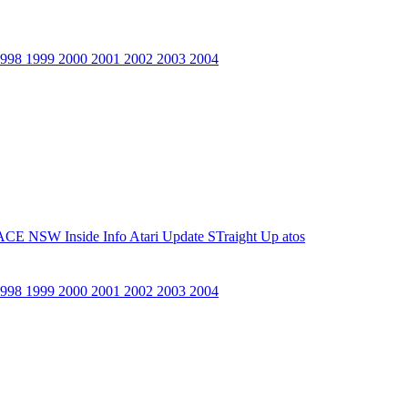
1998
1999
2000
2001
2002
2003
2004
ACE NSW Inside Info
Atari Update
STraight Up
atos
1998
1999
2000
2001
2002
2003
2004