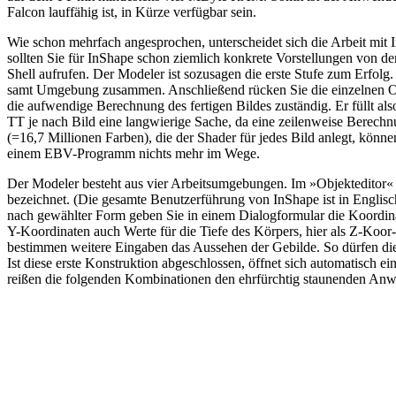
Falcon lauffähig ist, in Kürze verfügbar sein.
Wie schon mehrfach angesprochen, unterscheidet sich die Arbeit mit 
sollten Sie für InShape schon ziemlich konkrete Vorstellungen von 
Shell aufrufen. Der Modeler ist sozusagen die erste Stufe zum Erfolg
samt Umgebung zusammen. Anschließend rücken Sie die einzelnen Objekt
die aufwendige Berechnung des fertigen Bildes zuständig. Er füllt a
TT je nach Bild eine langwierige Sache, da eine zeilenweise Berechnun
(=16,7 Millionen Farben), die der Shader für jedes Bild anlegt, kön
einem EBV-Programm nichts mehr im Wege.
Der Modeler besteht aus vier Arbeitsumgebungen. Im »Objekteditor«
bezeichnet. (Die gesamte Benutzerführung von InShape ist in Englisc
nach gewählter Form geben Sie in einem Dialogformular die Koordina
Y-Koordinaten auch Werte für die Tiefe des Körpers, hier als Z-Koo
bestimmen weitere Eingaben das Aussehen der Gebilde. So dürfen die
Ist diese erste Konstruktion abgeschlossen, öffnet sich automatisch 
reißen die folgenden Kombinationen den ehrfürchtig staunenden An