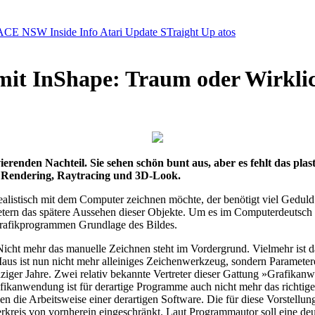
ACE NSW Inside Info
Atari Update
STraight Up
atos
it InShape: Traum oder Wirklic
renden Nachteil. Sie sehen schön bunt aus, aber es fehlt das pla
fur Rendering, Raytracing und 3D-Look.
ealistisch mit dem Computer zeichnen möchte, der benötigt viel Gedul
rn das spätere Aussehen dieser Objekte. Um es im Computerdeutsch a
Grafikprogrammen Grundlage des Bildes.
ht mehr das manuelle Zeichnen steht im Vordergrund. Vielmehr ist d
Maus ist nun nicht mehr alleiniges Zeichenwerkzeug, sondern Parameter
ziger Jahre. Zwei relativ bekannte Vertreter dieser Gattung »Grafika
ikanwendung ist für derartige Programme auch nicht mehr das richtig
die Arbeitsweise einer derartigen Software. Die für diese Vorstellung 
eis von vornherein eingeschränkt. Laut Programmautor soll eine deut