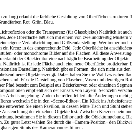
u lang) erlaubt die farbliche Gestaltung von Oberflächenstrukturen fü
Grundfarben Rot, Grün, Blau.
htreflexion oder die Transparenz (für Glasobjekte) Natürlich ist auch 
lles. Jede Oberfläche läßt sich mit einem von zweiunddreißig Mustern v
eine eigene Verlaufsrichtung und Größendarstellung. Wer immer noch ni
 ein Kreuz in das entsprechende Feld. Jede Oberfläche ist anschließend
ustufen- oder monochrome Bilder auf die Flächen. All diese Anweisungen
, so erlaubt der Objekteditor eine nachträgliche Bearbeitung der Objekte
atürlich ist für jede Fläche auch eine neue Oberfläche projizierbar. D
ionalen Darstellung. Natürlich gibt es Formen, die sich nicht aus den 
chließend neue Objekte erzeugt. Dabei haben Sie die Wahl zwischen fla
esehen sind. Für die Darstellung von Flaschen, Vasen und derartigen R
er Pfad besteht zum Beispiel aus Bézierkurven oder einzelnen Segment
mpositionen empfiehlt sich der Einsatz von Layern. Sechzehn verschie
in der Arbeitsumgebung. Zudem betreffen fehlerhafte Änderungen nicht g
. Hierzu wechseln Sie in den »Scene-Editor«. Ein Klick ins Arbeitsfens
eise entwerfen Sie einen Pavillon, in dessen Mitte Tisch und Stuhl ste
ie Ausleuchtung der einzelnen Objekte fest. Zwischen Kerzenschein und F
chtung bestimmen Sie in diesem Editor auch die Objektumgebung. Bl
 Zu guter Letzt wählen Sie durch die »Camera-Position« den Blickwink
waghalsigen Stunts des Kameramannes führen.