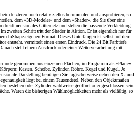
eim letzteren noch relativ ziellos herummalen und ausprobieren, so
mmteilen, dem »3D-Modeler« und dem »Shader«, die Sie über eine
n dreidimensionales Gitternetz und stellen die passende Verkleidung
weiten Schritt tritt der Shader in Aktion. Er ist eigentlich nur für
inem InShape-eigenen Format. Dieses Unterfangen ist selbst auf dem
r entsteht, vermittelt einen ersten Eindruck. Die 24 Bit Farbtiefe
 Danach steht einem Ausdruck oder einer Weiterverarbeitung mit
m Grunde genommen aus einzelnen Flächen, im Programm als »Plane«
 Körpern: Kasten, Scheibe, Zylinder, Röhre, Kegel und Kugel. Je
ensionale Darstellung benötigen Sie logischerweise neben den X- und
abegenauigkeit liegt bei einem Tausendstel. Neben den Objektmaßen
en bestehen oder Zylinder wahlweise geöffnet oder geschlossen sein.
läche. Waren die bisherigen Wählmöglichkeiten mehr als vielfältig, so