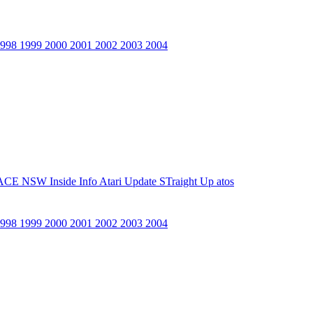
1998
1999
2000
2001
2002
2003
2004
ACE NSW Inside Info
Atari Update
STraight Up
atos
1998
1999
2000
2001
2002
2003
2004