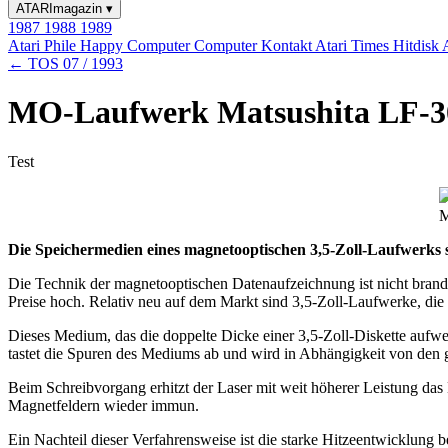
ATARImagazin
▾
1987
1988
1989
Atari Phile
Happy Computer
Computer Kontakt
Atari Times
Hitdisk
← TOS 07 / 1993
MO-Laufwerk Matsushita LF-30
Test
M
Die Speichermedien eines magnetooptischen 3,5-Zoll-Laufwerks se
Die Technik der magnetooptischen Datenaufzeichnung ist nicht brandn
Preise hoch. Relativ neu auf dem Markt sind 3,5-Zoll-Laufwerke, die
Dieses Medium, das die doppelte Dicke einer 3,5-Zoll-Diskette aufweis
tastet die Spuren des Mediums ab und wird in Abhängigkeit von den gesp
Beim Schreibvorgang erhitzt der Laser mit weit höherer Leistung da
Magnetfeldern wieder immun.
Ein Nachteil dieser Verfahrensweise ist die starke Hitzeentwicklun