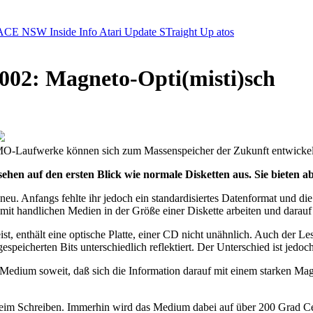
ACE NSW Inside Info
Atari Update
STraight Up
atos
02: Magneto-Opti(misti)sch
O-Laufwerke können sich zum Massenspeicher der Zukunft entwicke
hen auf den ersten Blick wie normale Disketten aus. Sie bieten a
eu. Anfangs fehlte ihr jedoch ein standardisiertes Datenformat und die
 mit handlichen Medien in der Größe einer Diskette arbeiten und dara
t, enthält eine optische Platte, einer CD nicht unähnlich. Auch der Le
eicherten Bits unterschiedlich reflektiert. Der Unterschied ist jedoch, 
s Medium soweit, daß sich die Information darauf mit einem starken M
g beim Schreiben. Immerhin wird das Medium dabei auf über 200 Grad C