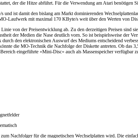
stattet, der die Hitze abführt. Für die Verwendung am Atari benötigen 
/s und ist damit den bislang am Markt dominierenden Wechselplattenl
s MO-Laufwerk mit maximal 170 KByte/s weit über den Werten von Dis
Linie von der Preisentwicklung ab. Zu den derzeitigen Preisen sind si
theit der Medien die Nase deutlich vorn. So ist beispielsweise der Ver
durch den elektronischen Auswurf des Mediums entscheidend verbesse
), könnte die MO-Technik die Nachfolge der Diskette antreten. Ob das 
Bereich eingeführte »Mini-Disc« auch als Massenspeicher verfügbar z
gnetfelder
ematisch
 zum Nachfolger für die magnetischen Wechselplatten wird. Die einfa