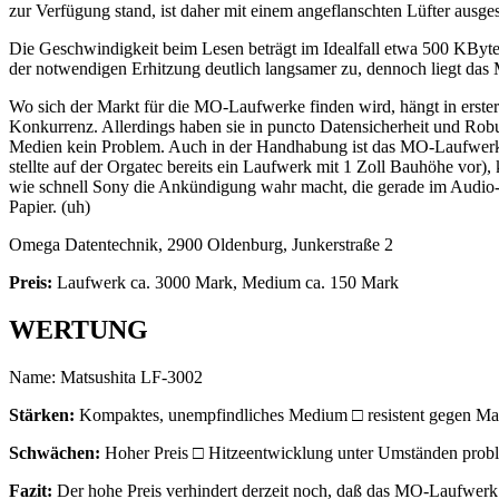
zur Verfügung stand, ist daher mit einem angeflanschten Lüfter ausge
Die Geschwindigkeit beim Lesen beträgt im Idealfall etwa 500 KByte
der notwendigen Erhitzung deutlich langsamer zu, dennoch liegt da
Wo sich der Markt für die MO-Laufwerke finden wird, hängt in erster 
Konkurrenz. Allerdings haben sie in puncto Datensicherheit und Robus
Medien kein Problem. Auch in der Handhabung ist das MO-Laufwerk 
stellte auf der Orgatec bereits ein Laufwerk mit 1 Zoll Bauhöhe vor
wie schnell Sony die Ankündigung wahr macht, die gerade im Audio-
Papier. (uh)
Omega Datentechnik, 2900 Oldenburg, Junkerstraße 2
Preis:
Laufwerk ca. 3000 Mark, Medium ca. 150 Mark
WERTUNG
Name: Matsushita LF-3002
Stärken:
Kompaktes, unempfindliches Medium □ resistent gegen Ma
Schwächen:
Hoher Preis □ Hitzeentwicklung unter Umständen probl
Fazit:
Der hohe Preis verhindert derzeit noch, daß das MO-Laufwerk