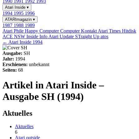
1990
1991
1992
1993
Atari Inside
▾
1994
1995
1996
ATARImagazin
▾
1987
1988
1989
Atari Phile
Happy Computer
Computer Kontakt
Atari Times
Hitdisk
ACE NSW Inside Info
Atari Update
STraight Up
atos
← Atari Inside 1994
Ausgabe:
SH
Jahr:
1994
Erschienen:
unbekannt
Seiten:
68
Artikel in Atari Inside –
Ausgabe SH (1994)
Aktuelles
Aktuelles
6
Atari outside