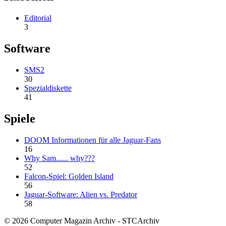
Editorial
3
Software
SMS2
30
Spezialdiskette
41
Spiele
DOOM Informationen für alle Jaguar-Fans
16
Why Sam...... why???
52
Falcon-Spiel: Golden Island
56
Jaguar-Software: Alien vs. Predator
58
© 2026 Computer Magazin Archiv - STCArchiv