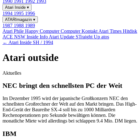
1990
1991
1992
1993
Atari Inside
▾
1994
1995
1996
ATARImagazin
▾
1987
1988
1989
Atari Phile
Happy Computer
Computer Kontakt
Atari Times
Hitdisk
ACE NSW Inside Info
Atari Update
STraight Up
atos
← Atari Inside SH / 1994
Atari outside
Aktuelles
NEC bringt den schnellsten PC der Weit
Im Dezember 1995 wird der japanische Großkonzern NEC den
schnellsten Großrechner der Welt auf den Markt bringen. Das High-
End-Gerät der Baureihe SX-4 soll bis zu 1000 Milliarden
Rechenoperationen pro Sekunde bewältigen können. Die
monatliche Miete wird allerdings bei schlappen 9.4 Mio. DM liegen.
IBM