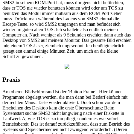
SMS2 in seinem ROM-Port hat, muss übrigens nicht befürchten,
dass er TOS nie wieder benutzen können wird oder um TOS zu
benutzen das Modul immer mühsam aus dem ROM-Port ziehen
muss. Drückt man während des Ladens von SMS2 einmal die
Escape-Taste, so wird SMS2 umgangen und man befindet sich
wieder im guten alten TOS. Ich schaltete also endlich meinen
Computer an. Nach weniger als 9 Sekunden erschien dann auch das
Desktop von SMS2 auf meinem Monitor. Das gesamte Bild erschien
mir, einem TOS-User, ziemlich ungewohnt. Ich benötigte ehrlich
gesagt erst einmal einige Minuten Zeit, um mich an die kleine
Schrift zu gewöhnen.
Praxis
Am oberen Bildschirmrand ist der ’Button Frame’. Hier können
Programme abgelegt werden, die man dann bei Bedarf einfach mit
der rechten Maus- Taste wieder aktiviert. Doch schon vor dem
Erscheinen des Desktop kam die erste Überraschung: Beim
Systemstart suchte SMS2 nicht langwierig nach einer Diskette in
Laufwerk A, wie TOS es zu tun pflegt, sondern es war sofort
Betriebsbereit. Das ist darauf zurückzuführen, dass zum Betrieb des
Systems sind Speichermedien nicht zwingend erforderlich. (Deren