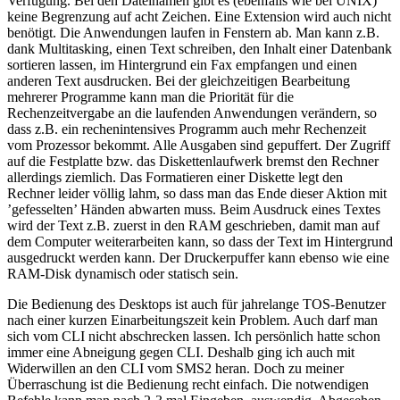
Verfügung. Bei den Dateinamen gibt es (ebenfalls wie bei UNIX)
keine Begrenzung auf acht Zeichen. Eine Extension wird auch nicht
benötigt. Die Anwendungen laufen in Fenstern ab. Man kann z.B.
dank Multitasking, einen Text schreiben, den Inhalt einer Datenbank
sortieren lassen, im Hintergrund ein Fax empfangen und einen
anderen Text ausdrucken. Bei der gleichzeitigen Bearbeitung
mehrerer Programme kann man die Priorität für die
Rechenzeitvergabe an die laufenden Anwendungen verändern, so
dass z.B. ein rechenintensives Programm auch mehr Rechenzeit
vom Prozessor bekommt. Alle Ausgaben sind gepuffert. Der Zugriff
auf die Festplatte bzw. das Diskettenlaufwerk bremst den Rechner
allerdings ziemlich. Das Formatieren einer Diskette legt den
Rechner leider völlig lahm, so dass man das Ende dieser Aktion mit
’gefesselten’ Händen abwarten muss. Beim Ausdruck eines Textes
wird der Text z.B. zuerst in den RAM geschrieben, damit man auf
dem Computer weiterarbeiten kann, so dass der Text im Hintergrund
ausgedruckt werden kann. Der Druckerpuffer kann ebenso wie eine
RAM-Disk dynamisch oder statisch sein.
Die Bedienung des Desktops ist auch für jahrelange TOS-Benutzer
nach einer kurzen Einarbeitungszeit kein Problem. Auch darf man
sich vom CLI nicht abschrecken lassen. Ich persönlich hatte schon
immer eine Abneigung gegen CLI. Deshalb ging ich auch mit
Widerwillen an den CLI vom SMS2 heran. Doch zu meiner
Überraschung ist die Bedienung recht einfach. Die notwendigen