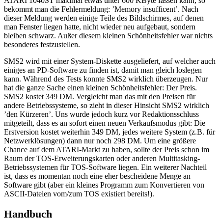
ATARI 1040ST maximal etwas unter 600 KByte fassen kann, so
bekommt man die Fehlermeldung: ’Memory insufficent’. Nach
dieser Meldung werden einige Teile des Bildschirmes, auf denen
man Fenster liegen hatte, nicht wieder neu aufgebaut, sondern
bleiben schwarz. Außer diesem kleinen Schönheitsfehler war nichts
besonderes festzustellen.
SMS2 wird mit einer System-Diskette ausgeliefert, auf welcher auch
einiges an PD-Software zu finden ist, damit man gleich loslegen
kann. Während des Tests konnte SMS2 wirklich überzeugen. Nur
hat die ganze Sache einen kleinen Schönheitsfehler: Der Preis.
SMS2 kostet 349 DM. Vergleicht man das mit den Preisen für
andere Betriebssysteme, so zieht in dieser Hinsicht SMS2 wirklich
’den Kürzeren’. Uns wurde jedoch kurz vor Redaktionsschluss
mitgeteilt, dass es an sofort einen neuen Verkaufsmodus gibt: Die
Erstversion kostet weiterhin 349 DM, jedes weitere System (z.B. für
Netzwerklösungen) dann nur noch 298 DM. Um eine größere
Chance auf dem ATARI-Markt zu haben, sollte der Preis schon im
Raum der TOS-Erweiterungskarten oder anderen Multitasking-
Betriebssystemen für TOS-Software liegen. Ein weiterer Nachteil
ist, dass es momentan noch eine eher bescheidene Menge an
Software gibt (aber ein kleines Programm zum Konvertieren von
ASCII-Dateien vom/zum TOS existiert bereits!).
Handbuch