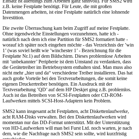
Einsatz ist allerdings zum Arbeiten ganz sinnvoll). Für SMS2 wird
z.B. keine Festplatte benötigt. Für Leute, die mit großen
Datenmengen arbeiten, ist eine Festplatte natürlich eine lohnende
Investition.
Die zweite Überraschung kam beim Zugriff auf meine Festplatte.
Ohne irgendwelche Einstellungen vorzunehmen, hatte ich -
natürlich nach dem ich eine Partition für SMS2 formatiert hatte -
worauf ich später noch eingehen möchte - das Verzeichnis der ’win
1’ (was soviel heißt wie ’winchester 1’ - Bezeichnung für die
Festplatte Nr.1) auf dem Bildschirm. Dieses problemlose Arbeiten
mit ’unbekannter’ Peripherie ist dem Umstand zu verdanken, dass
die Gerätetreiber im Betriebssystem enthalten sind. Man muss also
nicht mehr „hier und da“ verschiedene Treiber installieren. Das hat
auch große Vorteile bei den Textverarbeitungen, die somit keine
eigenen Druckertreiber benötigen. Ein Ausdruck mit der
Textverarbeitung ’QD’ auf dem HP Deskjet ging z.B. problemlos.
Auch ist das Betreiben von SCSI-Festplatten oder CD-ROM-
Laufwerken mittels SCSI-Host-Adaptern kein Problem.
SMS2 kann insgesamt acht Festplatten, acht Diskettenlaufwerke,
acht RAM-Disks verwalten. Bei den Diskettenlaufwerken wird
momentan nur das DD-Format unterstützt. Mit der Unterstützung
von HD-Laufwerken will man bei Furst Ltd. noch warten, je nach
dem, wie die Nachfrage nach SMS2 sein sollte, wird kurzfristig