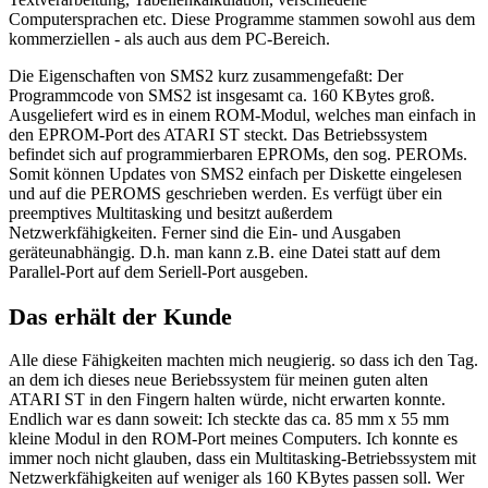
Computersprachen etc. Diese Programme stammen sowohl aus dem
kommerziellen - als auch aus dem PC-Bereich.
Die Eigenschaften von SMS2 kurz zusammengefaßt: Der
Programmcode von SMS2 ist insgesamt ca. 160 KBytes groß.
Ausgeliefert wird es in einem ROM-Modul, welches man einfach in
den EPROM-Port des ATARI ST steckt. Das Betriebssystem
befindet sich auf programmierbaren EPROMs, den sog. PEROMs.
Somit können Updates von SMS2 einfach per Diskette eingelesen
und auf die PEROMS geschrieben werden. Es verfügt über ein
preemptives Multitasking und besitzt außerdem
Netzwerkfähigkeiten. Ferner sind die Ein- und Ausgaben
geräteunabhängig. D.h. man kann z.B. eine Datei statt auf dem
Parallel-Port auf dem Seriell-Port ausgeben.
Das erhält der Kunde
Alle diese Fähigkeiten machten mich neugierig. so dass ich den Tag.
an dem ich dieses neue Beriebssystem für meinen guten alten
ATARI ST in den Fingern halten würde, nicht erwarten konnte.
Endlich war es dann soweit: Ich steckte das ca. 85 mm x 55 mm
kleine Modul in den ROM-Port meines Computers. Ich konnte es
immer noch nicht glauben, dass ein Multitasking-Betriebssystem mit
Netzwerkfähigkeiten auf weniger als 160 KBytes passen soll. Wer