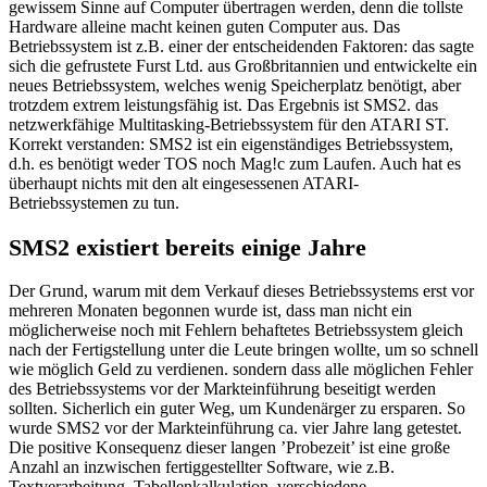
gewissem Sinne auf Computer übertragen werden, denn die tollste
Hardware alleine macht keinen guten Computer aus. Das
Betriebssystem ist z.B. einer der entscheidenden Faktoren: das sagte
sich die gefrustete Furst Ltd. aus Großbritannien und entwickelte ein
neues Betriebssystem, welches wenig Speicherplatz benötigt, aber
trotzdem extrem leistungsfähig ist. Das Ergebnis ist SMS2. das
netzwerkfähige Multitasking-Betriebssystem für den ATARI ST.
Korrekt verstanden: SMS2 ist ein eigenständiges Betriebssystem,
d.h. es benötigt weder TOS noch Mag!c zum Laufen. Auch hat es
überhaupt nichts mit den alt eingesessenen ATARI-
Betriebssystemen zu tun.
SMS2 existiert bereits einige Jahre
Der Grund, warum mit dem Verkauf dieses Betriebssystems erst vor
mehreren Monaten begonnen wurde ist, dass man nicht ein
möglicherweise noch mit Fehlern behaftetes Betriebssystem gleich
nach der Fertigstellung unter die Leute bringen wollte, um so schnell
wie möglich Geld zu verdienen. sondern dass alle möglichen Fehler
des Betriebssystems vor der Markteinführung beseitigt werden
sollten. Sicherlich ein guter Weg, um Kundenärger zu ersparen. So
wurde SMS2 vor der Markteinführung ca. vier Jahre lang getestet.
Die positive Konsequenz dieser langen ’Probezeit’ ist eine große
Anzahl an inzwischen fertiggestellter Software, wie z.B.
Textverarbeitung, Tabellenkalkulation, verschiedene