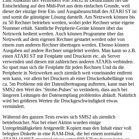
Laut Auskunft des Vertreibers von SMS2 in Deutschland fiel die
Entscheidung auf den Midi-Port aus dem einfachen Grunde, weil
dieser der einzige freie Ein- und Ausgabeanschluß des ATARI ST ist
und somit die günstigste Lösung darstellt. Am Netzwerk können bis
zu 50 Rechner betrieben werden, wobei jeder Rechner seine eigene
Nummer erhält. Sämtliche Peripherie-Geräte können über das
Netzwerk bedient werden. Auch können Programme über das
Netzwerk auf dem eigenen Rechner gestartet werden oder von
einem zum anderen Rechner übertragen werden. Ebenso können
Ausgaben auf andere Rechner umgeleitet werden. Man kann so z.B.
einen ATARI ST mit Festplatte und Druckern etc. als Server
verwenden und diesen mit zahlreichen anderen ATARIs verbinden.
So spart man sich die Festplatte für jeden Rechnen Und da die
Peripherie in Netzwerken auch ziemlich weit voneinander entfernt
sein kann, vor allem bei Druckern ab einer Druckerkabellänge von
ca. 5m Probleme mit der Datenübertragung auftreten, kann man bei
SMS2 den Wert des ’Strobe-Pulses’ so verändern, dass auch bei
längeren Leitungen der Datenempfang problemlos abläuft. Natürlich
wird bei größeren Werten die Druckgeschwindigkeit etwas
vermindert.
Während des ganzen Tests erwies sich SMS2 als ziemlich
betriebssicher. Nur bei einer Aktion wurden einige
Unregelmäßigkeiten festgestellt: Kopiert man den Inhalt einer voll
belegten Diskette in eine RAM-Disk, die bei einem normalen