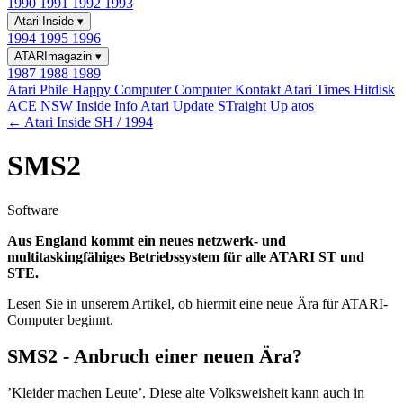
1990
1991
1992
1993
Atari Inside
▾
1994
1995
1996
ATARImagazin
▾
1987
1988
1989
Atari Phile
Happy Computer
Computer Kontakt
Atari Times
Hitdisk
ACE NSW Inside Info
Atari Update
STraight Up
atos
← Atari Inside SH / 1994
SMS2
Software
Aus England kommt ein neues netzwerk- und
multitaskingfähiges Betriebssystem für alle ATARI ST und
STE.
Lesen Sie in unserem Artikel, ob hiermit eine neue Ära für ATARI-
Computer beginnt.
SMS2 - Anbruch einer neuen Ära?
’Kleider machen Leute’. Diese alte Volksweisheit kann auch in