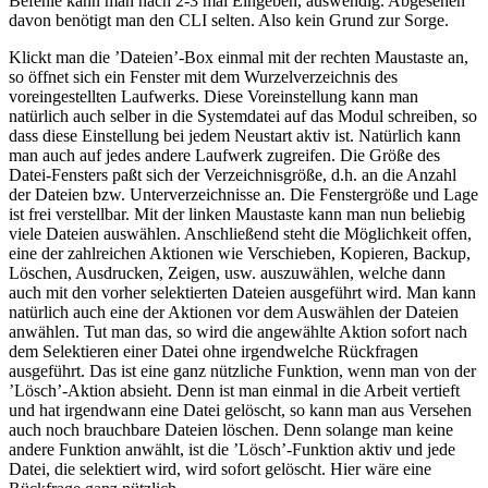
Befehle kann man nach 2-3 mal Eingeben, auswendig. Abgesehen
davon benötigt man den CLI selten. Also kein Grund zur Sorge.
Klickt man die ’Dateien’-Box einmal mit der rechten Maustaste an,
so öffnet sich ein Fenster mit dem Wurzelverzeichnis des
voreingestellten Laufwerks. Diese Voreinstellung kann man
natürlich auch selber in die Systemdatei auf das Modul schreiben, so
dass diese Einstellung bei jedem Neustart aktiv ist. Natürlich kann
man auch auf jedes andere Laufwerk zugreifen. Die Größe des
Datei-Fensters paßt sich der Verzeichnisgröße, d.h. an die Anzahl
der Dateien bzw. Unterverzeichnisse an. Die Fenstergröße und Lage
ist frei verstellbar. Mit der linken Maustaste kann man nun beliebig
viele Dateien auswählen. Anschließend steht die Möglichkeit offen,
eine der zahlreichen Aktionen wie Verschieben, Kopieren, Backup,
Löschen, Ausdrucken, Zeigen, usw. auszuwählen, welche dann
auch mit den vorher selektierten Dateien ausgeführt wird. Man kann
natürlich auch eine der Aktionen vor dem Auswählen der Dateien
anwählen. Tut man das, so wird die angewählte Aktion sofort nach
dem Selektieren einer Datei ohne irgendwelche Rückfragen
ausgeführt. Das ist eine ganz nützliche Funktion, wenn man von der
’Lösch’-Aktion absieht. Denn ist man einmal in die Arbeit vertieft
und hat irgendwann eine Datei gelöscht, so kann man aus Versehen
auch noch brauchbare Dateien löschen. Denn solange man keine
andere Funktion anwählt, ist die ’Lösch’-Funktion aktiv und jede
Datei, die selektiert wird, wird sofort gelöscht. Hier wäre eine