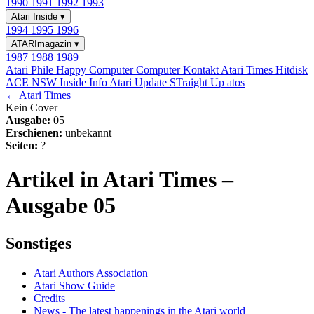
1990
1991
1992
1993
Atari Inside
▾
1994
1995
1996
ATARImagazin
▾
1987
1988
1989
Atari Phile
Happy Computer
Computer Kontakt
Atari Times
Hitdisk
ACE NSW Inside Info
Atari Update
STraight Up
atos
← Atari Times
Kein Cover
Ausgabe:
05
Erschienen:
unbekannt
Seiten:
?
Artikel in Atari Times –
Ausgabe 05
Sonstiges
Atari Authors Association
Atari Show Guide
Credits
News - The latest happenings in the Atari world