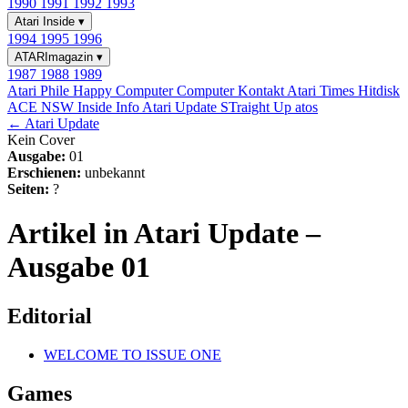
1990
1991
1992
1993
Atari Inside
▾
1994
1995
1996
ATARImagazin
▾
1987
1988
1989
Atari Phile
Happy Computer
Computer Kontakt
Atari Times
Hitdisk
ACE NSW Inside Info
Atari Update
STraight Up
atos
← Atari Update
Kein Cover
Ausgabe:
01
Erschienen:
unbekannt
Seiten:
?
Artikel in Atari Update –
Ausgabe 01
Editorial
WELCOME TO ISSUE ONE
Games