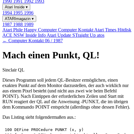
1990
1991
1992
1993
Atari Inside
▾
1994
1995
1996
ATARImagazin
▾
1987
1988
1989
Atari Phile
Happy Computer
Computer Kontakt
Atari Times
Hitdisk
ACE NSW Inside Info
Atari Update
STraight Up
atos
← Computer Kontakt 06 / 1987
Mach einen Punkt, QL!
Sinclair QL
Dieses Programm soll jedem QL-Besitzer ermöglichen, einen
exakten Punkt auf dem Monitor darzustellen, der auch wirklich nur
aus einem Pixel besteht (und nicht aus zwei wie beim Befehl
POINT). Nach Eintippen der erforderlichen Zeilen und Start mit
RUN reagiert der QL auf die Anweisung -PUNKT, die im übrigen
dem Kommando POINT entspricht (allerdings ohne dessen Fehler).
Das Listing sieht folgendermaßen aus.:
100 DEFine PROCedure PUNKT (x, y)  
