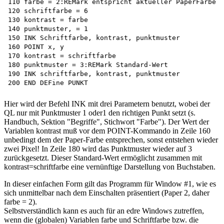
110 farbe = 2:REMark entspricht aktueller PaperFarbe  

120 schriftfarbe = 6  

130 kontrast = farbe  

140 punktmuster, = 1  

150 INK Schriftfarbe, kontrast, punktmuster  

160 POINT x, y  

170 kontrast = schriftfarbe  

180 punktmuster = 3:REMark Standard-Wert  

190 INK schriftfarbe, kontrast, punktmuster  

Hier wird der Befehl INK mit drei Parametern benutzt, wobei der
QL nur mit Punktmuster 1 oder1 den richtigen Punkt setzt (s.
Handbuch, Sektion "Begriffe", Stichwort "Farbe"). Der Wert der
Variablen kontrast muß vor dem POINT-Kommando in Zeile 160
unbedingt dem der Paper-Farbe entsprechen, sonst entstehen wieder
zwei Pixel! In Zeile 180 wird das Punktmuster wieder auf 3
zurückgesetzt. Dieser Standard-Wert ermöglicht zusammen mit
kontrast=schriftfarbe eine vernünftige Darstellung von Buchstaben.
In dieser einfachen Form gilt das Programm für Window #1, wie es
sich unmittelbar nach dem Einschalten präsentiert (Paper 2, daher
farbe = 2).
Selbstverständlich kann es auch für an edre Windows zutreffen,
wenn die (globalen) Variablen farbe und Schriftfarbe bzw. die